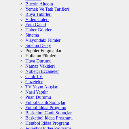
Bitcoin Altcoin
Yemek Ve Tatlı Tarifleri
Rüya Tabirleri
Video Galeri
Foto Galeri
Haber Gönder
Sinema
Vizyondaki Filmler
Sinema Detay
Popüler Fragmanlar
Haftanın Filmleri
Hava Durumu
Namaz Vakitleri
Nöbetçi Eczaneler
Canlı TV
Gazeteler
TV Yayın Akışları
Nasıl Yapılır
Puan Durumu
Futbol Canlı Sonuçlar
Futbol İddaa Programı
Basketbol Canlı Sonuçlar
Basketbol İddaa Programı
Hentbol İddaa Programı
Voleybol İddaa Programı