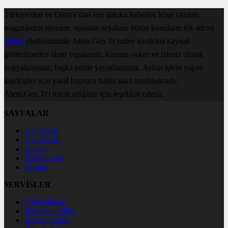
Türkiye'den ve Dünya’dan son dakika haberler, köşe yazıları,
magazinden siyasete, spordan seyahate bütün konuların tek adresi
Haber
platformunda; Alem.Gen.Tr haber içerikleri kaynak
gösterilmeden alıntı yapılamaz, kanuna aykırı ve izinsiz olarak
kopyalanamaz, başka yerde yayınlanamaz. Aykırı işlem yapan
kişi/kişiler için yasal başvuru hakkı saklı tutulmaktadır.
Alem.Gen.Tr'i tercih ettiğiniz için teşekkür ederiz.
SAYFALAR
Üye Girişi
Üye Kaydı
Künye
Hakkımızda
İletişim
SERVİSLER
Futbol İddaa
Basketbol İddaa
Hentbol İddaa