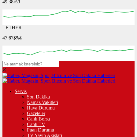
49.38
%0
TETHER
47.67
$
%0
Servis
Son Dakika
Namaz Vakitleri
Hava Durumu
Gazeteler
Canlı Borsa
Canlı TV
Puan Durumu
TV Yayın Akışları