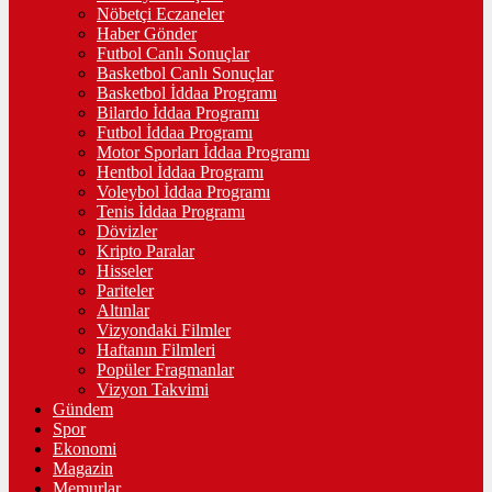
Nöbetçi Eczaneler
Haber Gönder
Futbol Canlı Sonuçlar
Basketbol Canlı Sonuçlar
Basketbol İddaa Programı
Bilardo İddaa Programı
Futbol İddaa Programı
Motor Sporları İddaa Programı
Hentbol İddaa Programı
Voleybol İddaa Programı
Tenis İddaa Programı
Dövizler
Kripto Paralar
Hisseler
Pariteler
Altınlar
Vizyondaki Filmler
Haftanın Filmleri
Popüler Fragmanlar
Vizyon Takvimi
Gündem
Spor
Ekonomi
Magazin
Memurlar