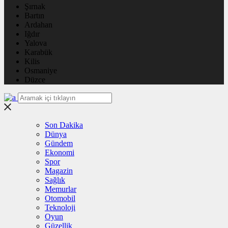
Şırnak
Bartın
Ardahan
Iğdır
Yalova
Karabük
Kilis
Osmaniye
Düzce
Son Dakika
Dünya
Gündem
Ekonomi
Spor
Magazin
Sağlık
Memurlar
Otomobil
Teknoloji
Oyun
Güzellik