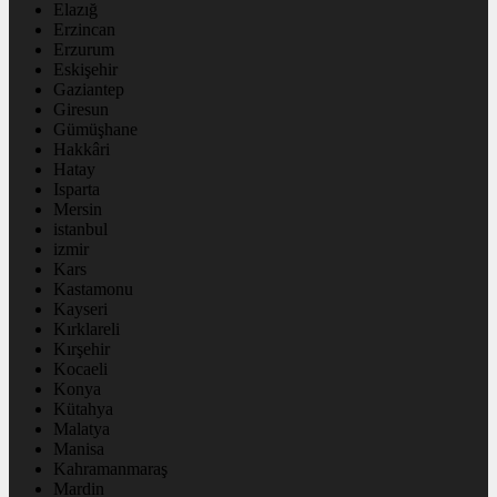
Elazığ
Erzincan
Erzurum
Eskişehir
Gaziantep
Giresun
Gümüşhane
Hakkâri
Hatay
Isparta
Mersin
istanbul
izmir
Kars
Kastamonu
Kayseri
Kırklareli
Kırşehir
Kocaeli
Konya
Kütahya
Malatya
Manisa
Kahramanmaraş
Mardin