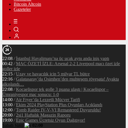
Bitcoin Altcoin
Gazeteler
22:08
/
İstanbul Havalimanı’na üç uçak aynı anda iniş yaptı
00:42
/
MAÇ ÖZETİ İZLE: Arsenal 2-2 Liverpool maçı özet izle
goller izle
22:15
/
Uzay ve havacılık için 5 milyar TL bütçe
22:16
/
Galatasaray’da Osimhen’den muhteşem röveşata! Ayakta
alkışlandı…
22:08
/
Kocaelispor tek golle 3 puana ulaştı | Kocaelispor –
Ümraniyespor maç sonucu: 1-0
14:00
/
Air Fryer’da Lezzetli Mücver Tarifi
13:00
/
Ekim 2024 PlayStation Plus Oyunları Açıklandı
12:00
/
Tomb Raider IV-V-VI Remastered Duyuruldu!
20:00
/
2si1 Haftalık Magazin Raporu
19:00
/
Epic Games Ücretsiz Oyun Dağıtıyor!
Sabah
Vakti
02:00