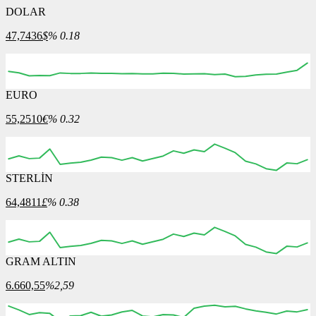
DOLAR
47,7436
$
% 0.18
EURO
55,2510
€
% 0.32
STERLİN
64,4811
£
% 0.38
GRAM ALTIN
6.660,55
%2,59