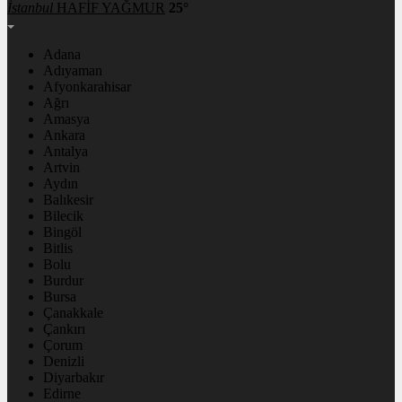
İstanbul
HAFİF YAĞMUR
25°
Adana
Adıyaman
Afyonkarahisar
Ağrı
Amasya
Ankara
Antalya
Artvin
Aydın
Balıkesir
Bilecik
Bingöl
Bitlis
Bolu
Burdur
Bursa
Çanakkale
Çankırı
Çorum
Denizli
Diyarbakır
Edirne