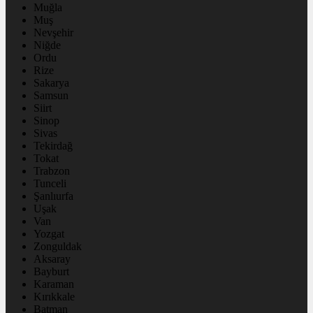
Muğla
Muş
Nevşehir
Niğde
Ordu
Rize
Sakarya
Samsun
Siirt
Sinop
Sivas
Tekirdağ
Tokat
Trabzon
Tunceli
Şanlıurfa
Uşak
Van
Yozgat
Zonguldak
Aksaray
Bayburt
Karaman
Kırıkkale
Batman