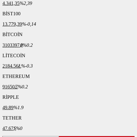
4.341,35
%2,39
BİST100
13.779,39
%-0,14
BİTCOİN
3103397
฿
%0.2
LİTECOİN
2184.56
Ł
%-0.3
ETHEREUM
91650
Ξ
%0.2
RİPPLE
49.89
%1.9
TETHER
47.67
$
%0