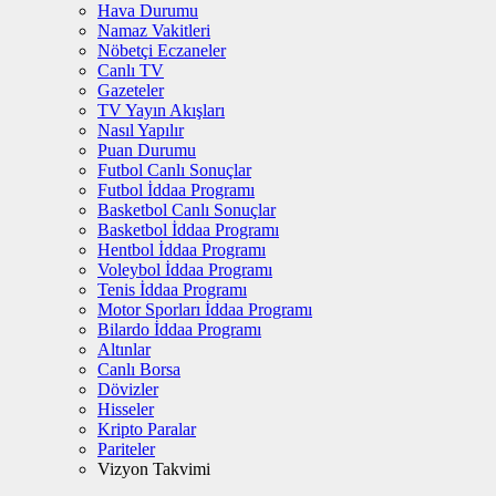
Hava Durumu
Namaz Vakitleri
Nöbetçi Eczaneler
Canlı TV
Gazeteler
TV Yayın Akışları
Nasıl Yapılır
Puan Durumu
Futbol Canlı Sonuçlar
Futbol İddaa Programı
Basketbol Canlı Sonuçlar
Basketbol İddaa Programı
Hentbol İddaa Programı
Voleybol İddaa Programı
Tenis İddaa Programı
Motor Sporları İddaa Programı
Bilardo İddaa Programı
Altınlar
Canlı Borsa
Dövizler
Hisseler
Kripto Paralar
Pariteler
Vizyon Takvimi