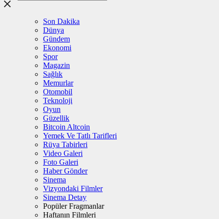
Son Dakika
Dünya
Gündem
Ekonomi
Spor
Magazin
Sağlık
Memurlar
Otomobil
Teknoloji
Oyun
Güzellik
Bitcoin Altcoin
Yemek Ve Tatlı Tarifleri
Rüya Tabirleri
Video Galeri
Foto Galeri
Haber Gönder
Sinema
Vizyondaki Filmler
Sinema Detay
Popüler Fragmanlar
Haftanın Filmleri