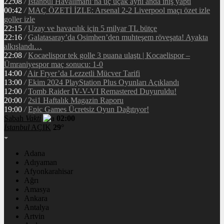
22:08
/
İstanbul Havalimanı’na üç uçak aynı anda iniş yaptı
00:42
/
MAÇ ÖZETİ İZLE: Arsenal 2-2 Liverpool maçı özet izle
goller izle
22:15
/
Uzay ve havacılık için 5 milyar TL bütçe
22:16
/
Galatasaray’da Osimhen’den muhteşem röveşata! Ayakta
alkışlandı…
22:08
/
Kocaelispor tek golle 3 puana ulaştı | Kocaelispor –
Ümraniyespor maç sonucu: 1-0
14:00
/
Air Fryer’da Lezzetli Mücver Tarifi
13:00
/
Ekim 2024 PlayStation Plus Oyunları Açıklandı
12:00
/
Tomb Raider IV-V-VI Remastered Duyuruldu!
20:00
/
2si1 Haftalık Magazin Raporu
19:00
/
Epic Games Ücretsiz Oyun Dağıtıyor!
Sabah
Vakti
02:00
İstanbul
AÇIK
29°
Adana
Adıyaman
Afyonkarahisar
Ağrı
Amasya
Ankara
Antalya
Artvin