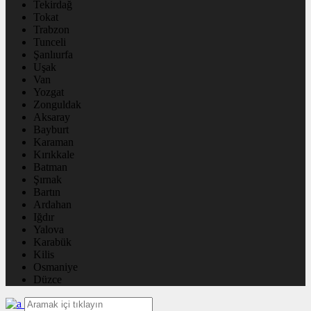
Tekirdağ
Tokat
Trabzon
Tunceli
Şanlıurfa
Uşak
Van
Yozgat
Zonguldak
Aksaray
Bayburt
Karaman
Kırıkkale
Batman
Şırnak
Bartın
Ardahan
Iğdır
Yalova
Karabük
Kilis
Osmaniye
Düzce