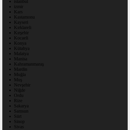
istanbul
izmir
Kars
Kastamonu
Kayseri
Kırklareli
Kırşehir
Kocaeli
Konya
Kütahya
Malatya
Manisa
Kahramanmaraş
Mardin
Muğla
Muş
Nevşehir
Niğde
Ordu
Rize
Sakarya
Samsun
Siirt
Sinop
Sivas