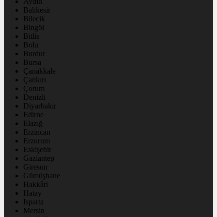
Aydın
Balıkesir
Bilecik
Bingöl
Bitlis
Bolu
Burdur
Bursa
Çanakkale
Çankırı
Çorum
Denizli
Diyarbakır
Edirne
Elazığ
Erzincan
Erzurum
Eskişehir
Gaziantep
Giresun
Gümüşhane
Hakkâri
Hatay
Isparta
Mersin