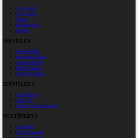
Üye Girişi
Üye Kaydı
Künye
Hakkımızda
İletişim
SERVİSLER
Futbol İddaa
Basketbol İddaa
Hentbol İddaa
Bilardo İddaa
Voleybol İddaa
SERVİSLER 2
Canlı Borsa
Canlı TV
Futbol Canlı Sonuçlar
MULTİMEDYA
Gazeteler
Hava Durumu
Haber Gönder