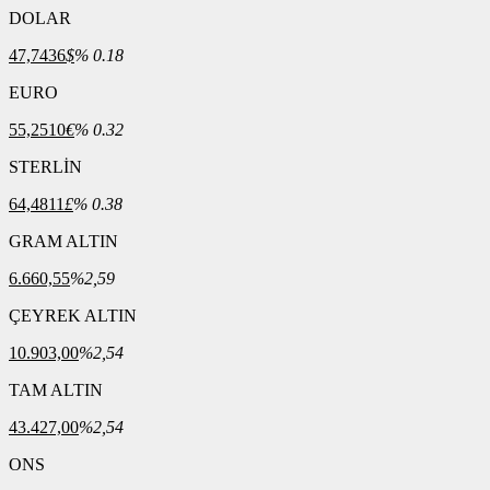
DOLAR
47,7436
$
% 0.18
EURO
55,2510
€
% 0.32
STERLİN
64,4811
£
% 0.38
GRAM ALTIN
6.660,55
%2,59
ÇEYREK ALTIN
10.903,00
%2,54
TAM ALTIN
43.427,00
%2,54
ONS