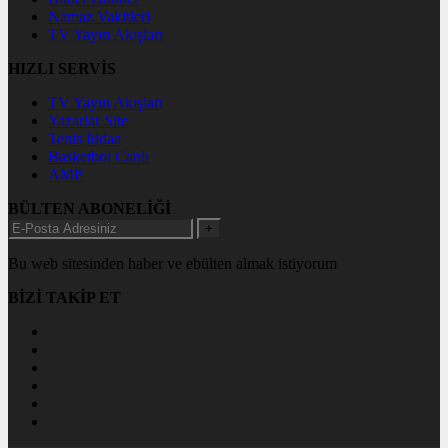
Namaz Vakitleri
TV Yayın Akışları
HIZLI SERVİS
TV Yayın Akışları
Yazarlar Site
Tenis İddaa
Basketbol Canlı
AMP
BÜLTEN ABONELİĞİ
+
Bu web sitesinden haber ve ebülten almak istiyorum
BİZİ TAKİP ET