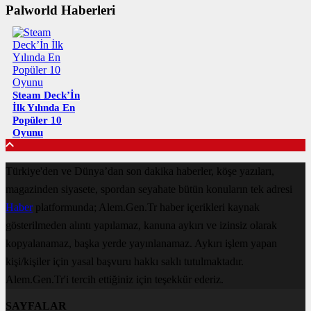
Palworld Haberleri
Steam Deck’İn
İlk Yılında En
Popüler 10
Oyunu
Türkiye'den ve Dünya’dan son dakika haberler, köşe yazıları,
magazinden siyasete, spordan seyahate bütün konuların tek adresi
Haber
platformunda; Alem.Gen.Tr haber içerikleri kaynak
gösterilmeden alıntı yapılamaz, kanuna aykırı ve izinsiz olarak
kopyalanamaz, başka yerde yayınlanamaz. Aykırı işlem yapan
kişi/kişiler için yasal başvuru hakkı saklı tutulmaktadır.
Alem.Gen.Tr'i tercih ettiğiniz için teşekkür ederiz.
SAYFALAR