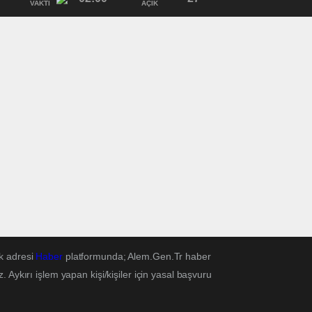
VAKTI
AÇIK
k adresi
Haber
platformunda; Alem.Gen.Tr haber
Aykırı işlem yapan kişi/kişiler için yasal başvuru