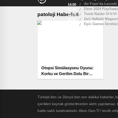
Air Fryer’da Lezzetli
14:00
/
Ekim 2024 PlayStatio
13:00
/
patoloji Haberleri
Tomb Raider IV-V-VI
12:00
/
2si1 Haftalık Magazi
20:00
/
Epic Games Ücretsiz
19:00
/
Otopsi Simülasyonu Oyunu:
Korku ve Gerilim Dolu Bir
Deneyim
Türkiye'den ve Dünya’dan son dakika haberler, k
içerikleri kaynak gösterilmeden alıntı yapılamaz,
hakkı saklı tutulmaktadır. Alem.Gen.Tr'i tercih etti