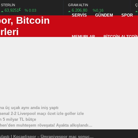
STERLİN
GRAM ALTIN
Ç
£
63,9251
6.206,80
% 0.03
%0,16
SERVIS
GÜNDEM
SPOR
MEMURLAR
BITCOIN ALTCOI
na üç uçak aynı anda iniş yaptı
nal 2-2 Liverpool maçı özet izle goller izle
in 5 milyar TL bütçe
hen’den muhteşem röveşata! Ayakta alkışlandı…
Kocaelispor tek golle 3 puana ulaştı | Kocaelispor – Ümraniyespor maç sonucu: 1-0