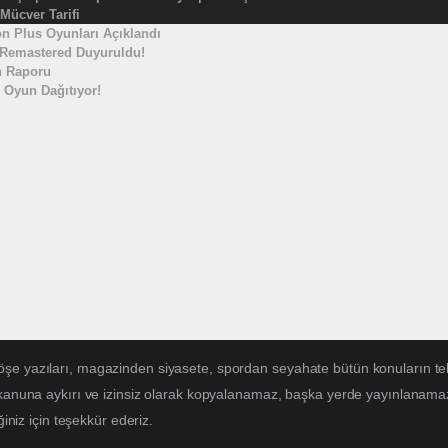
 Mücver Tarifi
n Plus Oyunları Açıklandı
 Remastered Duyuruldu!
n Raporu
 Oyun Dağıtıyor!
öşe yazıları, magazinden siyasete, spordan seyahate bütün konuların te
 kanuna aykırı ve izinsiz olarak kopyalanamaz, başka yerde yayınlanamaz. 
ğiniz için teşekkür ederiz.