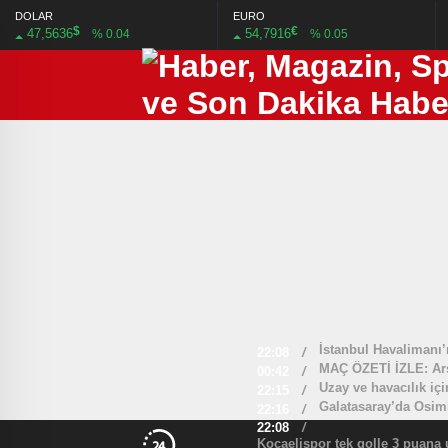
DOLAR
EURO
$
€
47,5636
54,7916
% 0.04
% 0.05
İstanbul Havalimanı’
22:08
/
MAÇ ÖZETİ İZLE: Arse
00:42
/
Uzay ve havacılık iç
22:15
/
Galatasaray’da Osim
22:16
/
22:08
/