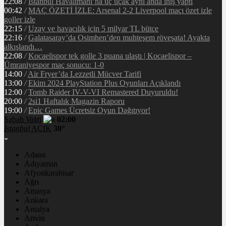
22:08
/
İstanbul Havalimanı’na üç uçak aynı anda iniş yaptı
00:42
/
MAÇ ÖZETİ İZLE: Arsenal 2-2 Liverpool maçı özet izle
goller izle
22:15
/
Uzay ve havacılık için 5 milyar TL bütçe
22:16
/
Galatasaray’da Osimhen’den muhteşem röveşata! Ayakta
alkışlandı…
22:08
/
Kocaelispor tek golle 3 puana ulaştı | Kocaelispor –
Ümraniyespor maç sonucu: 1-0
14:00
/
Air Fryer’da Lezzetli Mücver Tarifi
13:00
/
Ekim 2024 PlayStation Plus Oyunları Açıklandı
12:00
/
Tomb Raider IV-V-VI Remastered Duyuruldu!
20:00
/
2si1 Haftalık Magazin Raporu
19:00
/
Epic Games Ücretsiz Oyun Dağıtıyor!
Sabah
Vakti
02:00
İstanbul
AÇIK
30°
Adana
Adıyaman
Afyonkarahisar
Ağrı
Amasya
Ankara
Antalya
Artvin