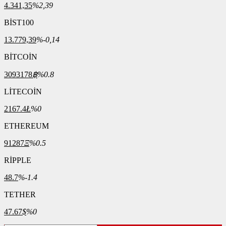
4.341,35
%2,39
BİST100
13.779,39
%-0,14
BİTCOİN
3093178
฿
%0.8
LİTECOİN
2167.4
Ł
%0
ETHEREUM
91287
Ξ
%0.5
RİPPLE
48.7
%-1.4
TETHER
47.67
$
%0