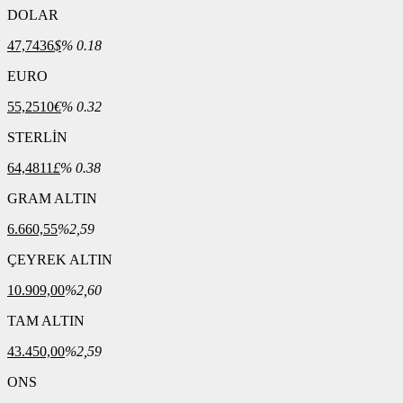
DOLAR
47,7436
$
% 0.18
EURO
55,2510
€
% 0.32
STERLİN
64,4811
£
% 0.38
GRAM ALTIN
6.660,55
%2,59
ÇEYREK ALTIN
10.909,00
%2,60
TAM ALTIN
43.450,00
%2,59
ONS