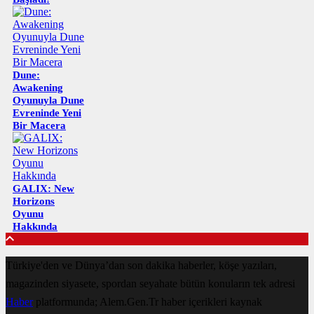
Dune:
Awakening
Oyunuyla Dune
Evreninde Yeni
Bir Macera
GALIX: New
Horizons
Oyunu
Hakkında
Türkiye'den ve Dünya’dan son dakika haberler, köşe yazıları,
magazinden siyasete, spordan seyahate bütün konuların tek adresi
Haber
platformunda; Alem.Gen.Tr haber içerikleri kaynak