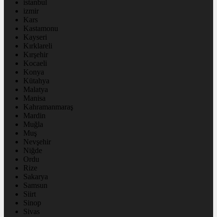
istanbul
izmir
Kars
Kastamonu
Kayseri
Kırklareli
Kırşehir
Kocaeli
Konya
Kütahya
Malatya
Manisa
Kahramanmaraş
Mardin
Muğla
Muş
Nevşehir
Niğde
Ordu
Rize
Sakarya
Samsun
Siirt
Sinop
Sivas