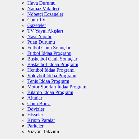
Hava Durumu
Namaz Vakitleri
Nöbetçi Eczaneler
Canlı TV
Gazeteler
TV Yayın Akışları
Nasıl Yapılır
Puan Durumu
Futbol Canlı Sonuçlar
Futbol İddaa Programı
Basketbol Canlı Sonuçlar
Basketbol İddaa Programı
Hentbol İddaa Programı
Voleybol İddaa Programı
Tenis İddaa Programı
Motor Sporları İddaa Programı
Bilardo İddaa Programı
Altınlar
Canlı Borsa
Dövizler
Hisseler
Kripto Paralar
Pariteler
Vizyon Takvimi