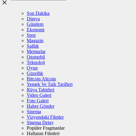
Son Dakika
Dünya
Gündem
Ekonomi
Spor
Magazin
Sağlık
Memurlar
Otomobil
Teknoloji
Oyun
Güzellik
Bitcoin Altcoin
Yemek Ve Tatlı Tarifleri
Rüya Tabirleri
Video Galeri
Foto Galeri
Haber Gönder
Sinema
Vizyondaki Filmler
Sinema Detay
Popüler Fragmanlar
Haftanın Filmleri