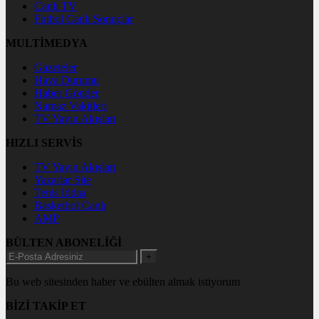
Canlı TV
Futbol Canlı Sonuçlar
MULTİMEDYA
Gazeteler
Hava Durumu
Haber Gönder
Namaz Vakitleri
TV Yayın Akışları
HIZLI SERVİS
TV Yayın Akışları
Yazarlar Site
Tenis İddaa
Basketbol Canlı
AMP
BÜLTEN ABONELİĞİ
+
Bu web sitesinden haber ve ebülten almak istiyorum
BİZİ TAKİP ET