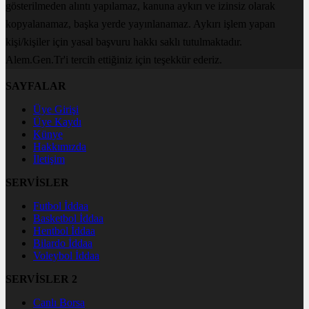
gösterilmeden alıntı yapılamaz, kanuna aykırı ve izinsiz olarak
kopyalanamaz, başka yerde yayınlanamaz. Aykırı işlem yapan
kişi/kişiler için yasal başvuru hakkı saklı tutulmaktadır.
Alem.Gen.Tr'i tercih ettiğiniz için teşekkür ederiz.
SAYFALAR
Üye Girişi
Üye Kaydı
Künye
Hakkımızda
İletişim
SERVİSLER
Futbol İddaa
Basketbol İddaa
Hentbol İddaa
Bilardo İddaa
Voleybol İddaa
SERVİSLER 2
Canlı Borsa