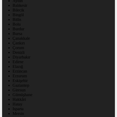
Aydın
Balıkesir
Bilecik
Bingöl
Bitlis
Bolu
Burdur
Bursa
Çanakkale
Çankırı
Çorum
Denizli
Diyarbakır
Edirne
Elazığ
Erzincan
Erzurum
Eskişehir
Gaziantep
Giresun
Gümüşhane
Hakkâri
Hatay
Isparta
Mersin