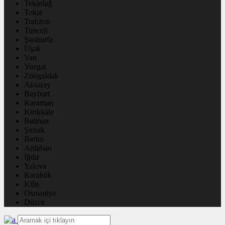
Tekirdağ
Tokat
Trabzon
Tunceli
Şanlıurfa
Uşak
Van
Yozgat
Zonguldak
Aksaray
Bayburt
Karaman
Kırıkkale
Batman
Şırnak
Bartın
Ardahan
Iğdır
Yalova
Karabük
Kilis
Osmaniye
Düzce