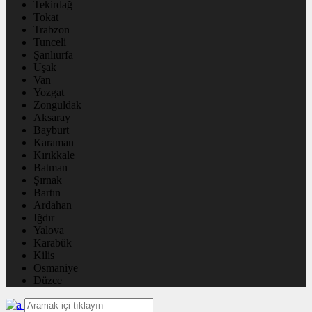
Tekirdağ
Tokat
Trabzon
Tunceli
Şanlıurfa
Uşak
Van
Yozgat
Zonguldak
Aksaray
Bayburt
Karaman
Kırıkkale
Batman
Şırnak
Bartın
Ardahan
Iğdır
Yalova
Karabük
Kilis
Osmaniye
Düzce