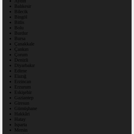
Aydın
Balıkesir
Bilecik
Bingöl
Bitlis
Bolu
Burdur
Bursa
Çanakkale
Çankırı
Çorum
Denizli
Diyarbakır
Edirne
Elazığ
Erzincan
Erzurum
Eskişehir
Gaziantep
Giresun
Gümüşhane
Hakkâri
Hatay
Isparta
Mersin