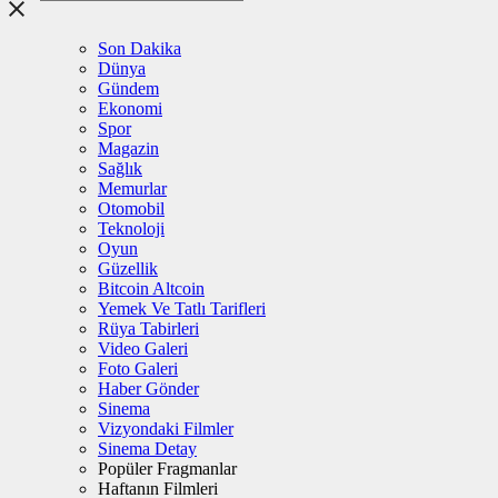
Son Dakika
Dünya
Gündem
Ekonomi
Spor
Magazin
Sağlık
Memurlar
Otomobil
Teknoloji
Oyun
Güzellik
Bitcoin Altcoin
Yemek Ve Tatlı Tarifleri
Rüya Tabirleri
Video Galeri
Foto Galeri
Haber Gönder
Sinema
Vizyondaki Filmler
Sinema Detay
Popüler Fragmanlar
Haftanın Filmleri