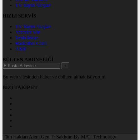
TV Yayın Akışları
HIZLI SERVİS
TV Yayın Akışları
Yazarlar Site
Tenis İddaa
Basketbol Canlı
AMP
BÜLTEN ABONELİĞİ
+
Bu web sitesinden haber ve ebülten almak istiyorum
BİZİ TAKİP ET
Tüm Hakları Alem.Gen.Tr Saklıdır. By MAT Technology