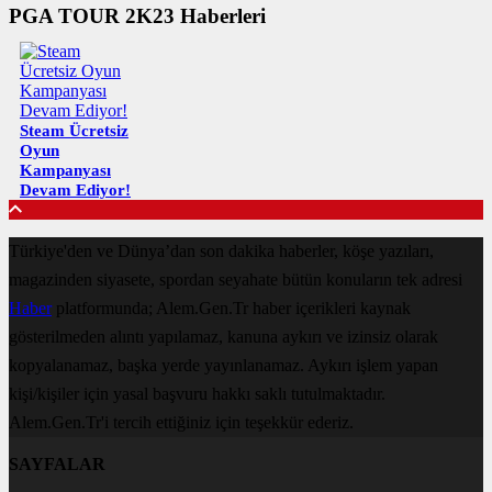
PGA TOUR 2K23 Haberleri
Steam Ücretsiz
Oyun
Kampanyası
Devam Ediyor!
Türkiye'den ve Dünya’dan son dakika haberler, köşe yazıları,
magazinden siyasete, spordan seyahate bütün konuların tek adresi
Haber
platformunda; Alem.Gen.Tr haber içerikleri kaynak
gösterilmeden alıntı yapılamaz, kanuna aykırı ve izinsiz olarak
kopyalanamaz, başka yerde yayınlanamaz. Aykırı işlem yapan
kişi/kişiler için yasal başvuru hakkı saklı tutulmaktadır.
Alem.Gen.Tr'i tercih ettiğiniz için teşekkür ederiz.
SAYFALAR