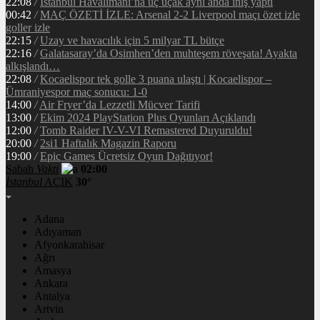
22:08
/
İstanbul Havalimanı’na üç uçak aynı anda iniş yaptı
00:42
/
MAÇ ÖZETİ İZLE: Arsenal 2-2 Liverpool maçı özet izle
goller izle
22:15
/
Uzay ve havacılık için 5 milyar TL bütçe
22:16
/
Galatasaray’da Osimhen’den muhteşem röveşata! Ayakta
alkışlandı…
22:08
/
Kocaelispor tek golle 3 puana ulaştı | Kocaelispor –
Ümraniyespor maç sonucu: 1-0
14:00
/
Air Fryer’da Lezzetli Mücver Tarifi
13:00
/
Ekim 2024 PlayStation Plus Oyunları Açıklandı
12:00
/
Tomb Raider IV-V-VI Remastered Duyuruldu!
20:00
/
2si1 Haftalık Magazin Raporu
19:00
/
Epic Games Ücretsiz Oyun Dağıtıyor!
Sabah
Vakti
02:00
İstanbul
AÇIK
30°
Adana
Adıyaman
Afyonkarahisar
Ağrı
Amasya
Ankara
Antalya
Artvin