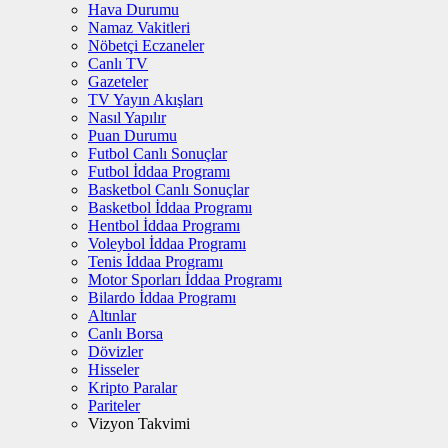
Hava Durumu
Namaz Vakitleri
Nöbetçi Eczaneler
Canlı TV
Gazeteler
TV Yayın Akışları
Nasıl Yapılır
Puan Durumu
Futbol Canlı Sonuçlar
Futbol İddaa Programı
Basketbol Canlı Sonuçlar
Basketbol İddaa Programı
Hentbol İddaa Programı
Voleybol İddaa Programı
Tenis İddaa Programı
Motor Sporları İddaa Programı
Bilardo İddaa Programı
Altınlar
Canlı Borsa
Dövizler
Hisseler
Kripto Paralar
Pariteler
Vizyon Takvimi