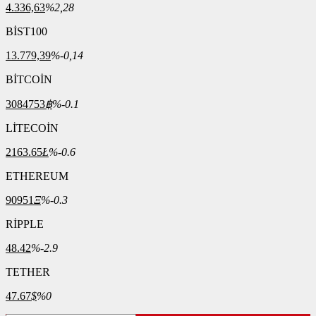
4.336,63
%2,28
BİST100
13.779,39
%-0,14
BİTCOİN
3084753
฿
%-0.1
LİTECOİN
2163.65
Ł
%-0.6
ETHEREUM
90951
Ξ
%-0.3
RİPPLE
48.42
%-2.9
TETHER
47.67
$
%0