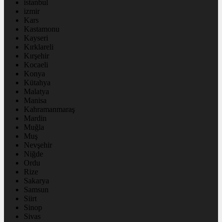
istanbul
izmir
Kars
Kastamonu
Kayseri
Kırklareli
Kırşehir
Kocaeli
Konya
Kütahya
Malatya
Manisa
Kahramanmaraş
Mardin
Muğla
Muş
Nevşehir
Niğde
Ordu
Rize
Sakarya
Samsun
Siirt
Sinop
Sivas