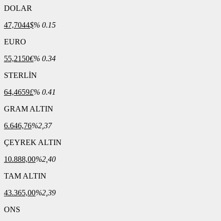
DOLAR
47,7044
$
% 0.15
EURO
55,2150
€
% 0.34
STERLİN
64,4659
£
% 0.41
GRAM ALTIN
6.646,76
%2,37
ÇEYREK ALTIN
10.888,00
%2,40
TAM ALTIN
43.365,00
%2,39
ONS