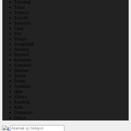
Tekirdağ
Tokat
Trabzon
Tunceli
Şanlıurfa
Uşak
Van
Yozgat
Zonguldak
Aksaray
Bayburt
Karaman
Kırıkkale
Batman
Şırnak
Bartın
Ardahan
Iğdır
Yalova
Karabük
Kilis
Osmaniye
Düzce