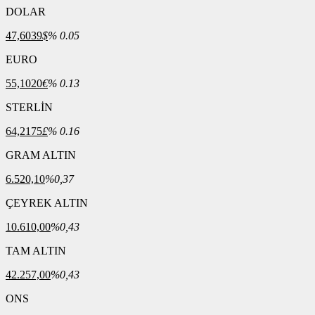
DOLAR
47,6039
$
% 0.05
EURO
55,1020
€
% 0.13
STERLİN
64,2175
£
% 0.16
GRAM ALTIN
6.520,10
%0,37
ÇEYREK ALTIN
10.610,00
%0,43
TAM ALTIN
42.257,00
%0,43
ONS