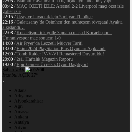
22:08
/
İstanbul Havalimanı’na üç uçak aynı anda iniş yaptı
00:42
/
MAÇ ÖZETİ İZLE: Arsenal 2-2 Liverpool maçı özet izle
goller izle
22:15
/
Uzay ve havacılık için 5 milyar TL bütçe
22:16
/
Galatasaray’da Osimhen’den muhteşem röveşata! Ayakta
alkışlandı…
22:08
/
Kocaelispor tek golle 3 puana ulaştı | Kocaelispor –
Ümraniyespor maç sonucu: 1-0
14:00
/
Air Fryer’da Lezzetli Mücver Tarifi
13:00
/
Ekim 2024 PlayStation Plus Oyunları Açıklandı
12:00
/
Tomb Raider IV-V-VI Remastered Duyuruldu!
20:00
/
2si1 Haftalık Magazin Raporu
19:00
/
Epic Games Ücretsiz Oyun Dağıtıyor!
Sabah
Vakti
02:00
İstanbul
AÇIK
27°
Adana
Adıyaman
Afyonkarahisar
Ağrı
Amasya
Ankara
Antalya
Artvin