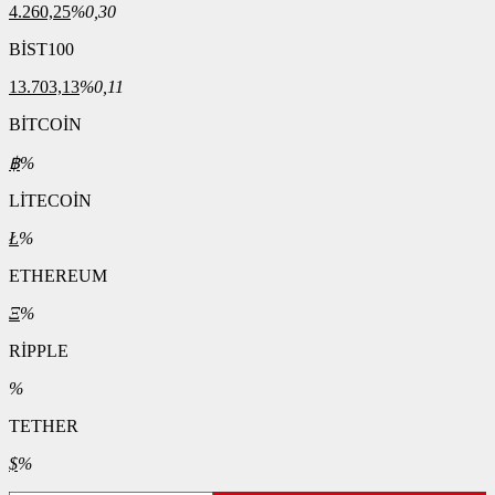
4.260,25
%0,30
BİST100
13.703,13
%0,11
BİTCOİN
฿
%
LİTECOİN
Ł
%
ETHEREUM
Ξ
%
RİPPLE
%
TETHER
$
%