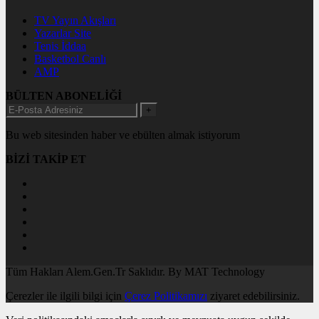
TV Yayın Akışları
Yazarlar Site
Tenis İddaa
Basketbol Canlı
AMP
BÜLTEN ABONELİĞİ
+
Bu web sitesinden haber ve ebülten almak istiyorum
BİZİ TAKİP ET
Tüm Hakları Alem.Gen.Tr Saklıdır. By MAT Technology
Çerezler ile ilgili bilgi için
Çerez Politikamızı
ziyaret edebilirsiniz.