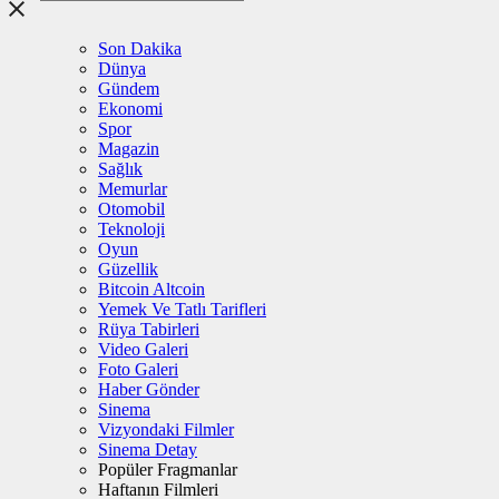
Son Dakika
Dünya
Gündem
Ekonomi
Spor
Magazin
Sağlık
Memurlar
Otomobil
Teknoloji
Oyun
Güzellik
Bitcoin Altcoin
Yemek Ve Tatlı Tarifleri
Rüya Tabirleri
Video Galeri
Foto Galeri
Haber Gönder
Sinema
Vizyondaki Filmler
Sinema Detay
Popüler Fragmanlar
Haftanın Filmleri