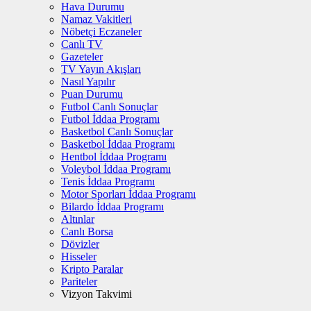
Hava Durumu
Namaz Vakitleri
Nöbetçi Eczaneler
Canlı TV
Gazeteler
TV Yayın Akışları
Nasıl Yapılır
Puan Durumu
Futbol Canlı Sonuçlar
Futbol İddaa Programı
Basketbol Canlı Sonuçlar
Basketbol İddaa Programı
Hentbol İddaa Programı
Voleybol İddaa Programı
Tenis İddaa Programı
Motor Sporları İddaa Programı
Bilardo İddaa Programı
Altınlar
Canlı Borsa
Dövizler
Hisseler
Kripto Paralar
Pariteler
Vizyon Takvimi