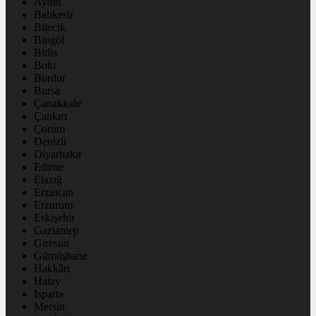
Aydın
Balıkesir
Bilecik
Bingöl
Bitlis
Bolu
Burdur
Bursa
Çanakkale
Çankırı
Çorum
Denizli
Diyarbakır
Edirne
Elazığ
Erzincan
Erzurum
Eskişehir
Gaziantep
Giresun
Gümüşhane
Hakkâri
Hatay
Isparta
Mersin