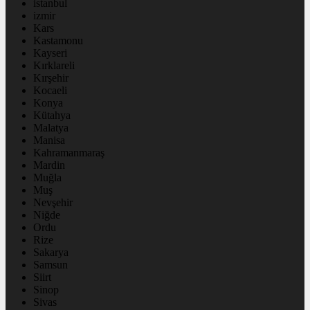
istanbul
izmir
Kars
Kastamonu
Kayseri
Kırklareli
Kırşehir
Kocaeli
Konya
Kütahya
Malatya
Manisa
Kahramanmaraş
Mardin
Muğla
Muş
Nevşehir
Niğde
Ordu
Rize
Sakarya
Samsun
Siirt
Sinop
Sivas