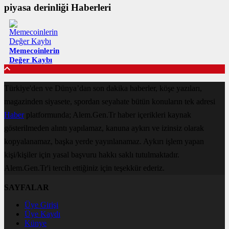
piyasa derinliği Haberleri
Memecoinlerin
Değer Kaybı
Türkiye'den ve Dünya’dan son dakika haberler, köşe yazıları,
magazinden siyasete, spordan seyahate bütün konuların tek adresi
Haber
platformunda; Alem.Gen.Tr haber içerikleri kaynak
gösterilmeden alıntı yapılamaz, kanuna aykırı ve izinsiz olarak
kopyalanamaz, başka yerde yayınlanamaz. Aykırı işlem yapan
kişi/kişiler için yasal başvuru hakkı saklı tutulmaktadır.
Alem.Gen.Tr'i tercih ettiğiniz için teşekkür ederiz.
SAYFALAR
Üye Girişi
Üye Kaydı
Künye