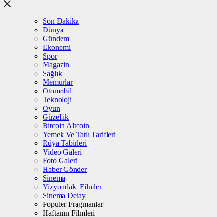
Son Dakika
Dünya
Gündem
Ekonomi
Spor
Magazin
Sağlık
Memurlar
Otomobil
Teknoloji
Oyun
Güzellik
Bitcoin Altcoin
Yemek Ve Tatlı Tarifleri
Rüya Tabirleri
Video Galeri
Foto Galeri
Haber Gönder
Sinema
Vizyondaki Filmler
Sinema Detay
Popüler Fragmanlar
Haftanın Filmleri