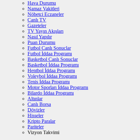
Hava Durumu
Namaz Vakitleri
Nöbetçi Eczaneler
Canlı TV
Gazeteler
TV Yayın Akışları
Nasıl Yapılır
Puan Durumu
Futbol Canlı Sonuçlar
Futbol İddaa Programı
Basketbol Canlı Sonuçlar
Basketbol İddaa Programı
Hentbol İddaa Programı
Voleybol İddaa Programı
Tenis İddaa Programı
Motor Sporları İddaa Programı
Bilardo İddaa Programı
Altınlar
Canlı Borsa
Dövizler
Hisseler
Kripto Paralar
Pariteler
Vizyon Takvimi