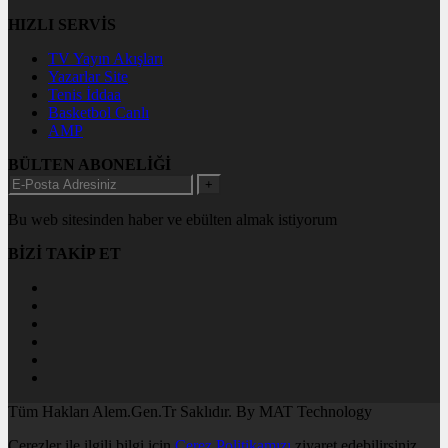
HIZLI SERVİS
TV Yayın Akışları
Yazarlar Site
Tenis İddaa
Basketbol Canlı
AMP
BÜLTEN ABONELİĞİ
+
Bu web sitesinden haber ve ebülten almak istiyorum
BİZİ TAKİP ET
Tüm Hakları Alem.Gen.Tr Saklıdır. By MAT Technology
Çerezler ile ilgili bilgi için
Çerez Politikamızı
ziyaret edebilirsiniz.