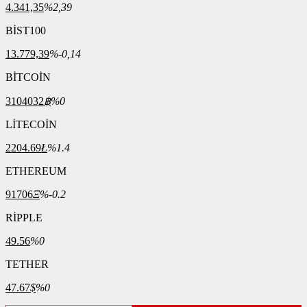
4.341,35
%2,39
BİST100
13.779,39
%-0,14
BİTCOİN
3104032
฿
%0
LİTECOİN
2204.69
Ł
%1.4
ETHEREUM
91706
Ξ
%-0.2
RİPPLE
49.56
%0
TETHER
47.67
$
%0