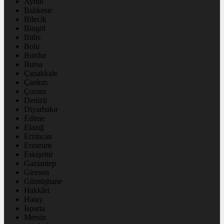
Aydın
Balıkesir
Bilecik
Bingöl
Bitlis
Bolu
Burdur
Bursa
Çanakkale
Çankırı
Çorum
Denizli
Diyarbakır
Edirne
Elazığ
Erzincan
Erzurum
Eskişehir
Gaziantep
Giresun
Gümüşhane
Hakkâri
Hatay
Isparta
Mersin