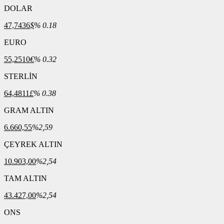
DOLAR
47,7436
$
% 0.18
EURO
55,2510
€
% 0.32
STERLİN
64,4811
£
% 0.38
GRAM ALTIN
6.660,55
%2,59
ÇEYREK ALTIN
10.903,00
%2,54
TAM ALTIN
43.427,00
%2,54
ONS