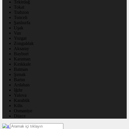
Tekirdağ
Tokat
Trabzon
Tunceli
Şanlıurfa
Uşak
Van
Yozgat
Zonguldak
Aksaray
Bayburt
Karaman
Kırıkkale
Batman
Şırnak
Bartın
Ardahan
Iğdır
Yalova
Karabük
Kilis
Osmaniye
Düzce