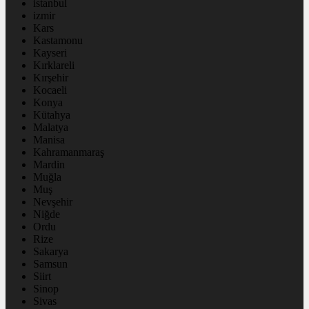
istanbul
izmir
Kars
Kastamonu
Kayseri
Kırklareli
Kırşehir
Kocaeli
Konya
Kütahya
Malatya
Manisa
Kahramanmaraş
Mardin
Muğla
Muş
Nevşehir
Niğde
Ordu
Rize
Sakarya
Samsun
Siirt
Sinop
Sivas