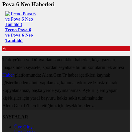
Pova 6 Neo Haberleri
Tecno Pova 6
ve Pova 6 Neo
Tanıtıldı!
Türkiye'den ve Dünya’dan son dakika haberler, köşe yazıları,
magazinden siyasete, spordan seyahate bütün konuların tek adresi
Haber
platformunda; Alem.Gen.Tr haber içerikleri kaynak
gösterilmeden alıntı yapılamaz, kanuna aykırı ve izinsiz olarak
kopyalanamaz, başka yerde yayınlanamaz. Aykırı işlem yapan
kişi/kişiler için yasal başvuru hakkı saklı tutulmaktadır.
Alem.Gen.Tr'i tercih ettiğiniz için teşekkür ederiz.
SAYFALAR
Üye Girişi