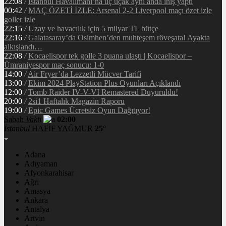
22:08
/
İstanbul Havalimanı’na üç uçak aynı anda iniş yaptı
00:42
/
MAÇ ÖZETİ İZLE: Arsenal 2-2 Liverpool maçı özet izle
goller izle
22:15
/
Uzay ve havacılık için 5 milyar TL bütçe
22:16
/
Galatasaray’da Osimhen’den muhteşem röveşata! Ayakta
alkışlandı…
22:08
/
Kocaelispor tek golle 3 puana ulaştı | Kocaelispor –
Ümraniyespor maç sonucu: 1-0
14:00
/
Air Fryer’da Lezzetli Mücver Tarifi
13:00
/
Ekim 2024 PlayStation Plus Oyunları Açıklandı
12:00
/
Tomb Raider IV-V-VI Remastered Duyuruldu!
20:00
/
2si1 Haftalık Magazin Raporu
19:00
/
Epic Games Ücretsiz Oyun Dağıtıyor!
Sabah
Vakti
02:00
İstanbul
HAFİF YAĞMUR
25°
Adana
Adıyaman
Afyonkarahisar
Ağrı
Amasya
Ankara
Antalya
Artvin