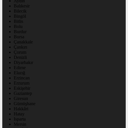
Aydın
Balıkesir
Bilecik
Bingöl
Bitlis
Bolu
Burdur
Bursa
Çanakkale
Çankırı
Çorum
Denizli
Diyarbakır
Edirne
Elazığ
Erzincan
Erzurum
Eskişehir
Gaziantep
Giresun
Gümüşhane
Hakkâri
Hatay
Isparta
Mersin