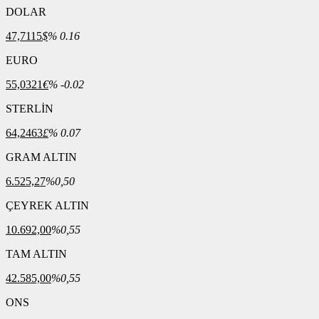
DOLAR
47,7115
$
% 0.16
EURO
55,0321
€
% -0.02
STERLİN
64,2463
£
% 0.07
GRAM ALTIN
6.525,27
%0,50
ÇEYREK ALTIN
10.692,00
%0,55
TAM ALTIN
42.585,00
%0,55
ONS