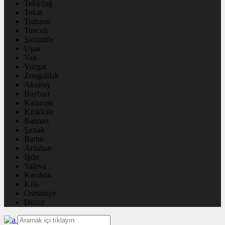
Tekirdağ
Tokat
Trabzon
Tunceli
Şanlıurfa
Uşak
Van
Yozgat
Zonguldak
Aksaray
Bayburt
Karaman
Kırıkkale
Batman
Şırnak
Bartın
Ardahan
Iğdır
Yalova
Karabük
Kilis
Osmaniye
Düzce