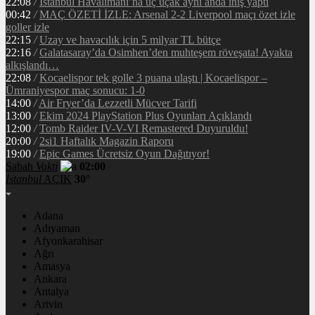
22:08
/
İstanbul Havalimanı’na üç uçak aynı anda iniş yaptı
00:42
/
MAÇ ÖZETİ İZLE: Arsenal 2-2 Liverpool maçı özet izle
goller izle
22:15
/
Uzay ve havacılık için 5 milyar TL bütçe
22:16
/
Galatasaray’da Osimhen’den muhteşem röveşata! Ayakta
alkışlandı…
22:08
/
Kocaelispor tek golle 3 puana ulaştı | Kocaelispor –
Ümraniyespor maç sonucu: 1-0
14:00
/
Air Fryer’da Lezzetli Mücver Tarifi
13:00
/
Ekim 2024 PlayStation Plus Oyunları Açıklandı
12:00
/
Tomb Raider IV-V-VI Remastered Duyuruldu!
20:00
/
2si1 Haftalık Magazin Raporu
19:00
/
Epic Games Ücretsiz Oyun Dağıtıyor!
Sabah
Vakti
02:00
İstanbul
AÇIK
30°
Adana
Adıyaman
Afyonkarahisar
Ağrı
Amasya
Ankara
Antalya
Artvin