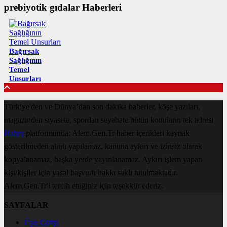
prebiyotik gıdalar Haberleri
Bağırsak
Sağlığının
Temel
Unsurları
Türkiye'den ve Dünya’dan son dakika haberler, köşe yazıları,
magazinden siyasete, spordan seyahate bütün konuların tek adresi
Haber
platformunda; Alem.Gen.Tr haber içerikleri kaynak
gösterilmeden alıntı yapılamaz, kanuna aykırı ve izinsiz olarak
kopyalanamaz, başka yerde yayınlanamaz. Aykırı işlem yapan
kişi/kişiler için yasal başvuru hakkı saklı tutulmaktadır.
Alem.Gen.Tr'i tercih ettiğiniz için teşekkür ederiz.
SAYFALAR
Üye Girişi