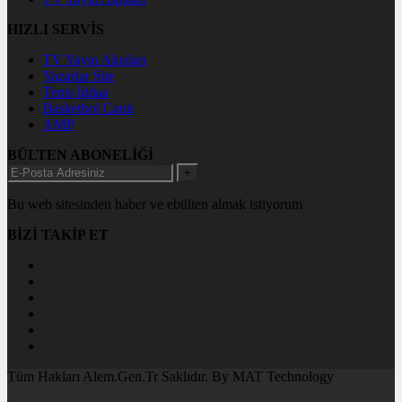
HIZLI SERVİS
TV Yayın Akışları
Yazarlar Site
Tenis İddaa
Basketbol Canlı
AMP
BÜLTEN ABONELİĞİ
+
Bu web sitesinden haber ve ebülten almak istiyorum
BİZİ TAKİP ET
Tüm Hakları Alem.Gen.Tr Saklıdır. By MAT Technology