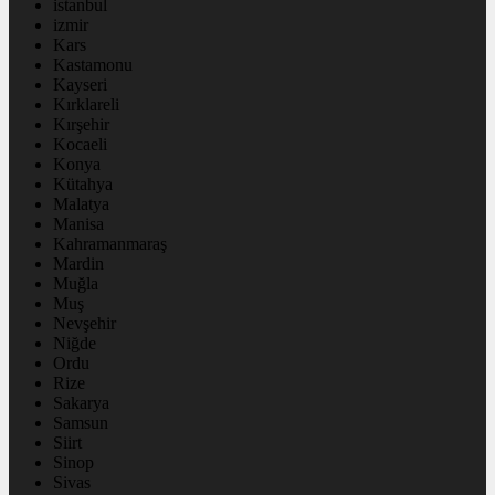
istanbul
izmir
Kars
Kastamonu
Kayseri
Kırklareli
Kırşehir
Kocaeli
Konya
Kütahya
Malatya
Manisa
Kahramanmaraş
Mardin
Muğla
Muş
Nevşehir
Niğde
Ordu
Rize
Sakarya
Samsun
Siirt
Sinop
Sivas