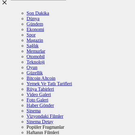
Son Dakika
Dünya
Gündem
Ekonomi
Spor
Magazin
Sağlık
Memurlar
Otomobil
Teknoloji
Oyun
Güzellik
Bitcoin Altcoin
Yemek Ve Tatlı Tarifleri
Rüya Tabirleri
Video Galeri
Foto Galeri
Haber Gönder
Sinema
Vizyondaki Filmler
Sinema Detay
Popüler Fragmanlar
Haftanın Filmleri