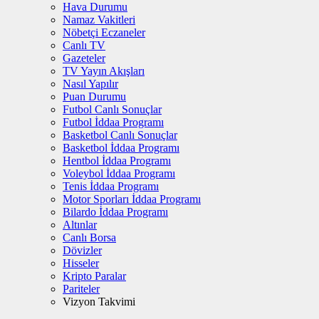
Hava Durumu
Namaz Vakitleri
Nöbetçi Eczaneler
Canlı TV
Gazeteler
TV Yayın Akışları
Nasıl Yapılır
Puan Durumu
Futbol Canlı Sonuçlar
Futbol İddaa Programı
Basketbol Canlı Sonuçlar
Basketbol İddaa Programı
Hentbol İddaa Programı
Voleybol İddaa Programı
Tenis İddaa Programı
Motor Sporları İddaa Programı
Bilardo İddaa Programı
Altınlar
Canlı Borsa
Dövizler
Hisseler
Kripto Paralar
Pariteler
Vizyon Takvimi