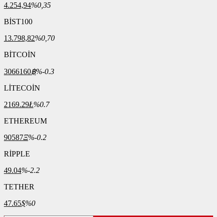
4.254,94
%0,35
BİST100
13.798,82
%0,70
BİTCOİN
3066160
฿
%-0.3
LİTECOİN
2169.29
Ł
%0.7
ETHEREUM
90587
Ξ
%-0.2
RİPPLE
49.04
%-2.2
TETHER
47.65
$
%0