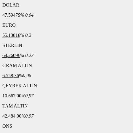
DOLAR
47,5947
$
% 0.04
EURO
55,1381
€
% 0.2
STERLİN
64,2609
£
% 0.23
GRAM ALTIN
6.558,36
%0,96
ÇEYREK ALTIN
10.667,00
%0,97
TAM ALTIN
42.484,00
%0,97
ONS