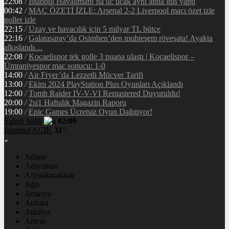
22:08
/
İstanbul Havalimanı’na üç uçak aynı anda iniş yaptı
00:42
/
MAÇ ÖZETİ İZLE: Arsenal 2-2 Liverpool maçı özet izle
goller izle
22:15
/
Uzay ve havacılık için 5 milyar TL bütçe
22:16
/
Galatasaray’da Osimhen’den muhteşem röveşata! Ayakta
alkışlandı…
22:08
/
Kocaelispor tek golle 3 puana ulaştı | Kocaelispor –
Ümraniyespor maç sonucu: 1-0
14:00
/
Air Fryer’da Lezzetli Mücver Tarifi
13:00
/
Ekim 2024 PlayStation Plus Oyunları Açıklandı
12:00
/
Tomb Raider IV-V-VI Remastered Duyuruldu!
20:00
/
2si1 Haftalık Magazin Raporu
19:00
/
Epic Games Ücretsiz Oyun Dağıtıyor!
Sabah
Vakti
02:00
İstanbul
AÇIK
31°
Adana
Adıyaman
Afyonkarahisar
Ağrı
Amasya
Ankara
Antalya
Artvin