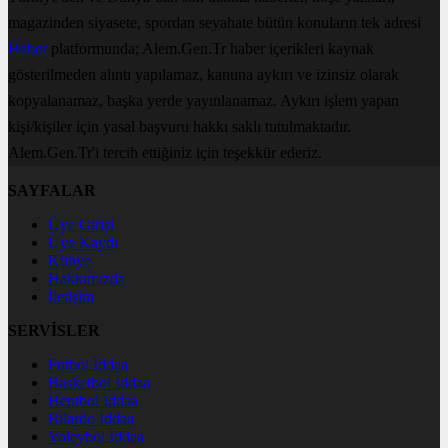
magazinden siyasete, spordan seyahate bütün konuların tek adresi
Haber
platformunda; Alem.Gen.Tr haber içerikleri kaynak
gösterilmeden alıntı yapılamaz, kanuna aykırı ve izinsiz olarak
kopyalanamaz, başka yerde yayınlanamaz. Aykırı işlem yapan
kişi/kişiler için yasal başvuru hakkı saklı tutulmaktadır.
Alem.Gen.Tr'i tercih ettiğiniz için teşekkür ederiz.
SAYFALAR
Üye Girişi
Üye Kaydı
Künye
Hakkımızda
İletişim
SERVİSLER
Futbol İddaa
Basketbol İddaa
Hentbol İddaa
Bilardo İddaa
Voleybol İddaa