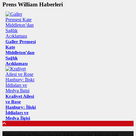
Prens William Haberleri
Galler Prensesi
Kate
Middleton’dan
Sağlık
Açıklaması
Kraliyet Ailesi
ve Rose
Hanbury: İlişki
İddiaları ve
Medya İlgisi
Türkiye'den ve Dünya’dan son dakika haberler, köşe yazıları,