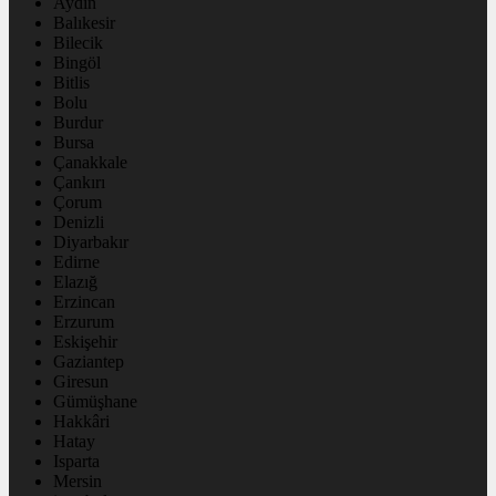
Aydın
Balıkesir
Bilecik
Bingöl
Bitlis
Bolu
Burdur
Bursa
Çanakkale
Çankırı
Çorum
Denizli
Diyarbakır
Edirne
Elazığ
Erzincan
Erzurum
Eskişehir
Gaziantep
Giresun
Gümüşhane
Hakkâri
Hatay
Isparta
Mersin