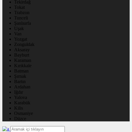
Tekirdağ
Tokat
Trabzon
Tunceli
Şanlıurfa
Uşak
Van
Yozgat
Zonguldak
Aksaray
Bayburt
Karaman
Kırıkkale
Batman
Şırnak
Bartın
Ardahan
Iğdır
Yalova
Karabük
Kilis
Osmaniye
Düzce