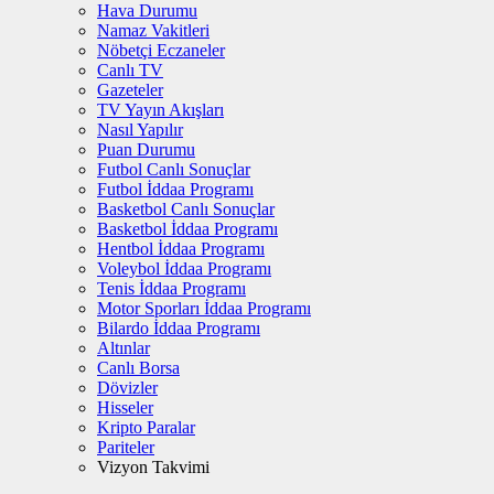
Hava Durumu
Namaz Vakitleri
Nöbetçi Eczaneler
Canlı TV
Gazeteler
TV Yayın Akışları
Nasıl Yapılır
Puan Durumu
Futbol Canlı Sonuçlar
Futbol İddaa Programı
Basketbol Canlı Sonuçlar
Basketbol İddaa Programı
Hentbol İddaa Programı
Voleybol İddaa Programı
Tenis İddaa Programı
Motor Sporları İddaa Programı
Bilardo İddaa Programı
Altınlar
Canlı Borsa
Dövizler
Hisseler
Kripto Paralar
Pariteler
Vizyon Takvimi