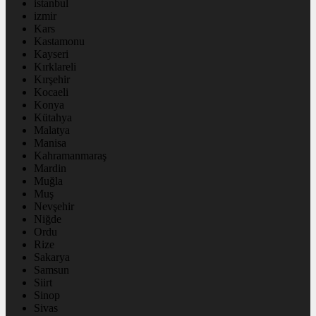
istanbul
izmir
Kars
Kastamonu
Kayseri
Kırklareli
Kırşehir
Kocaeli
Konya
Kütahya
Malatya
Manisa
Kahramanmaraş
Mardin
Muğla
Muş
Nevşehir
Niğde
Ordu
Rize
Sakarya
Samsun
Siirt
Sinop
Sivas