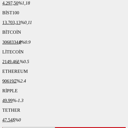
4.297,50
%1,18
BİST100
13.703,13
%0,11
BİTCOİN
3068334
฿
%0.9
LİTECOİN
2149.46
Ł
%0.5
ETHEREUM
90619
Ξ
%2.4
RİPPLE
49.99
%-1.3
TETHER
47.54
$
%0