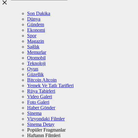
Son Dakika
Dünya
Gündem
Ekonomi
Spor
Magazin
Sağlık
Memurlar
Otomobil
Teknoloji
Oyun
Güzellik
Bitcoin Altcoin
Yemek Ve Tatlı Tarifleri
Rüya Tabirleri
Video Galeri
Foto Galeri
Haber Gönder
Sinema
Vizyondaki Filmler
Sinema Detay
Popüler Fragmanlar
Haftanın Filmleri