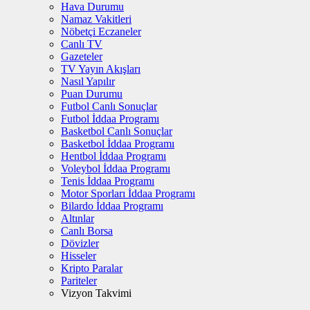
Hava Durumu
Namaz Vakitleri
Nöbetçi Eczaneler
Canlı TV
Gazeteler
TV Yayın Akışları
Nasıl Yapılır
Puan Durumu
Futbol Canlı Sonuçlar
Futbol İddaa Programı
Basketbol Canlı Sonuçlar
Basketbol İddaa Programı
Hentbol İddaa Programı
Voleybol İddaa Programı
Tenis İddaa Programı
Motor Sporları İddaa Programı
Bilardo İddaa Programı
Altınlar
Canlı Borsa
Dövizler
Hisseler
Kripto Paralar
Pariteler
Vizyon Takvimi