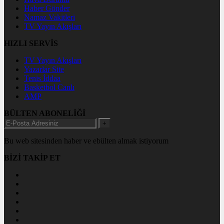
Haber Gönder
Namaz Vakitleri
TV Yayın Akışları
HIZLI SERVİS
TV Yayın Akışları
Yazarlar Site
Tenis İddaa
Basketbol Canlı
AMP
BÜLTEN ABONELİĞİ
+
Bu web sitesinden haber ve ebülten almak istiyorum
BİZİ TAKİP ET