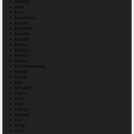
istanbul
izmir
Kars
Kastamonu
Kayseri
Kırklareli
Kırşehir
Kocaeli
Konya
Kütahya
Malatya
Manisa
Kahramanmaraş
Mardin
Muğla
Muş
Nevşehir
Niğde
Ordu
Rize
Sakarya
Samsun
Siirt
Sinop
Sivas