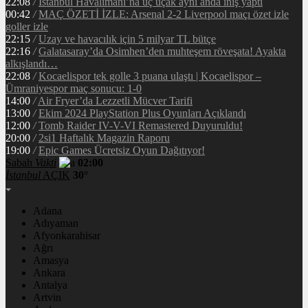
22:08
/
İstanbul Havalimanı’na üç uçak aynı anda iniş yaptı
00:42
/
MAÇ ÖZETİ İZLE: Arsenal 2-2 Liverpool maçı özet izle
goller izle
22:15
/
Uzay ve havacılık için 5 milyar TL bütçe
22:16
/
Galatasaray’da Osimhen’den muhteşem röveşata! Ayakta
alkışlandı…
22:08
/
Kocaelispor tek golle 3 puana ulaştı | Kocaelispor –
Ümraniyespor maç sonucu: 1-0
14:00
/
Air Fryer’da Lezzetli Mücver Tarifi
13:00
/
Ekim 2024 PlayStation Plus Oyunları Açıklandı
12:00
/
Tomb Raider IV-V-VI Remastered Duyuruldu!
20:00
/
2si1 Haftalık Magazin Raporu
19:00
/
Epic Games Ücretsiz Oyun Dağıtıyor!
Sabah
Vakti
02:00
İstanbul
AÇIK
30°
Adana
Adıyaman
Afyonkarahisar
Ağrı
Amasya
Ankara
Antalya
Artvin