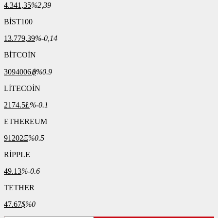
4.341,35
%2,39
BİST100
13.779,39
%-0,14
BİTCOİN
3094006
฿
%0.9
LİTECOİN
2174.5
Ł
%-0.1
ETHEREUM
91202
Ξ
%0.5
RİPPLE
49.13
%-0.6
TETHER
47.67
$
%0