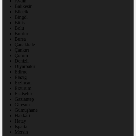
Aydın
Balıkesir
Bilecik
Bingöl
Bitlis
Bolu
Burdur
Bursa
Çanakkale
Çankırı
Çorum
Denizli
Diyarbakır
Edirne
Elazığ
Erzincan
Erzurum
Eskişehir
Gaziantep
Giresun
Gümüşhane
Hakkâri
Hatay
Isparta
Mersin