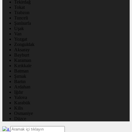
Tekirdağ
Tokat
Trabzon
Tunceli
Şanlıurfa
Uşak
Van
Yozgat
Zonguldak
Aksaray
Bayburt
Karaman
Kırıkkale
Batman
Şırnak
Bartın
Ardahan
Iğdır
Yalova
Karabük
Kilis
Osmaniye
Düzce