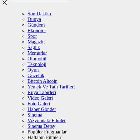
Son Dakika
Dünya
Gündem
Ekonomi
Spor
Magazin
Sağlık
Memurlar
Otomobil
Teknoloji
Oyun
Güzellik
Bitcoin Altcoin
Yemek Ve Tatlı Tarifleri
Rüya Tabirleri
Video Galeri
Foto Galeri
Haber Gönder
Sinema
Vizyondaki Filmler
Sinema Detay
Popüler Fragmanlar
Haftanın Filmleri