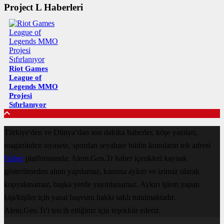
Project L Haberleri
Riot Games
League of
Legends MMO
Projesi
Sıfırlanıyor
Türkiye'den ve Dünya’dan son dakika haberler, köşe yazıları,
magazinden siyasete, spordan seyahate bütün konuların tek adresi
Haber
platformunda; Alem.Gen.Tr haber içerikleri kaynak
gösterilmeden alıntı yapılamaz, kanuna aykırı ve izinsiz olarak
kopyalanamaz, başka yerde yayınlanamaz. Aykırı işlem yapan
kişi/kişiler için yasal başvuru hakkı saklı tutulmaktadır.
Alem.Gen.Tr'i tercih ettiğiniz için teşekkür ederiz.