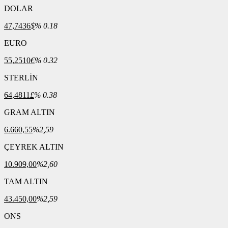
DOLAR
47,7436
$
% 0.18
EURO
55,2510
€
% 0.32
STERLİN
64,4811
£
% 0.38
GRAM ALTIN
6.660,55
%2,59
ÇEYREK ALTIN
10.909,00
%2,60
TAM ALTIN
43.450,00
%2,59
ONS