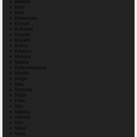
istanbul
izmir
Kars
Kastamonu
Kayseri
Kırklareli
Kırşehir
Kocaeli
Konya
Kütahya
Malatya
Manisa
Kahramanmaraş
Mardin
Muğla
Muş
Nevşehir
Niğde
Ordu
Rize
Sakarya
Samsun
Siirt
Sinop
Sivas