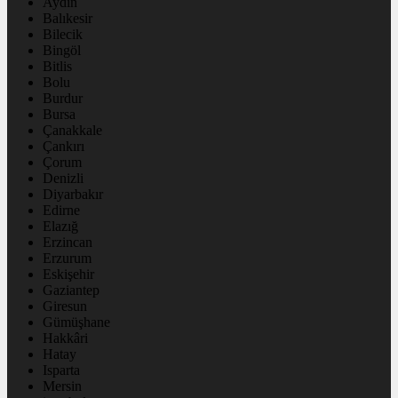
Aydın
Balıkesir
Bilecik
Bingöl
Bitlis
Bolu
Burdur
Bursa
Çanakkale
Çankırı
Çorum
Denizli
Diyarbakır
Edirne
Elazığ
Erzincan
Erzurum
Eskişehir
Gaziantep
Giresun
Gümüşhane
Hakkâri
Hatay
Isparta
Mersin