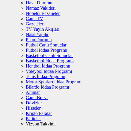
Hava Durumu
Namaz Vakitleri
Nöbetçi Eczaneler
Canlı TV
Gazeteler
TV Yayın Akışları
Nasıl Yapılır
Puan Durumu
Futbol Canlı Sonuçlar
Futbol İddaa Programı
Basketbol Canlı Sonuçlar
Basketbol İddaa Programı
Hentbol İddaa Programı
Voleybol İddaa Programı
Tenis İddaa Programı
Motor Sporları İddaa Programı
Bilardo İddaa Programı
Altınlar
Canlı Borsa
Dövizler
Hisseler
Kripto Paralar
Pariteler
Vizyon Takvimi