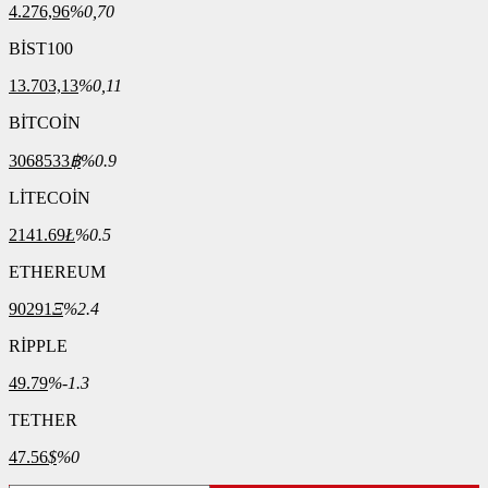
4.276,96
%0,70
BİST100
13.703,13
%0,11
BİTCOİN
3068533
฿
%0.9
LİTECOİN
2141.69
Ł
%0.5
ETHEREUM
90291
Ξ
%2.4
RİPPLE
49.79
%-1.3
TETHER
47.56
$
%0