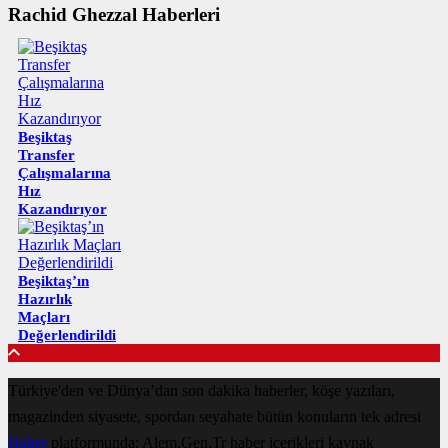
Rachid Ghezzal Haberleri
Beşiktaş
Transfer
Çalışmalarına
Hız
Kazandırıyor
Beşiktaş’ın
Hazırlık
Maçları
Değerlendirildi
Türkiye'den ve Dünya’dan son dakika haberler, köşe yazıları,
magazinden siyasete, spordan seyahate bütün konuların tek adresi
Haber
platformunda; Alem.Gen.Tr haber içerikleri kaynak