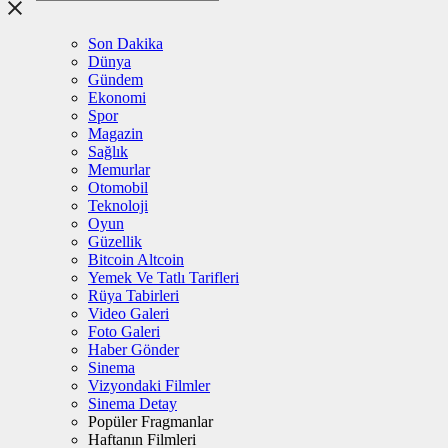
Son Dakika
Dünya
Gündem
Ekonomi
Spor
Magazin
Sağlık
Memurlar
Otomobil
Teknoloji
Oyun
Güzellik
Bitcoin Altcoin
Yemek Ve Tatlı Tarifleri
Rüya Tabirleri
Video Galeri
Foto Galeri
Haber Gönder
Sinema
Vizyondaki Filmler
Sinema Detay
Popüler Fragmanlar
Haftanın Filmleri