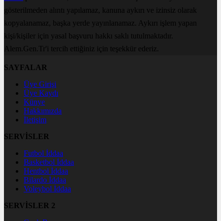
gösterilmeden alıntı yapılamaz, kanuna aykırı ve izinsiz olarak
kopyalanamaz, başka yerde yayınlanamaz. Aykırı işlem yapan
kişi/kişiler için yasal başvuru hakkı saklı tutulmaktadır.
Alem.Gen.Tr'i tercih ettiğiniz için teşekkür ederiz.
SAYFALAR
Üye Girişi
Üye Kaydı
Künye
Hakkımızda
İletişim
SERVİSLER
Futbol İddaa
Basketbol İddaa
Hentbol İddaa
Bilardo İddaa
Voleybol İddaa
SERVİSLER 2