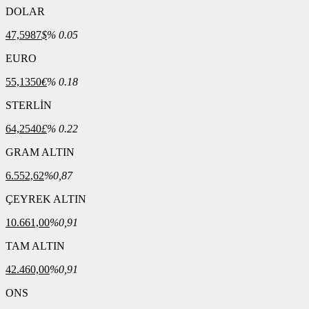
DOLAR
47,5987
$
% 0.05
EURO
55,1350
€
% 0.18
STERLİN
64,2540
£
% 0.22
GRAM ALTIN
6.552,62
%0,87
ÇEYREK ALTIN
10.661,00
%0,91
TAM ALTIN
42.460,00
%0,91
ONS