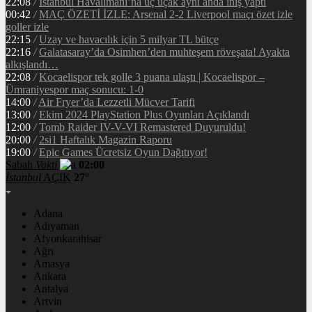
22:08
/
İstanbul Havalimanı’na üç uçak aynı anda iniş yaptı
00:42
/
MAÇ ÖZETİ İZLE: Arsenal 2-2 Liverpool maçı özet izle
goller izle
22:15
/
Uzay ve havacılık için 5 milyar TL bütçe
22:16
/
Galatasaray’da Osimhen’den muhteşem röveşata! Ayakta
alkışlandı…
22:08
/
Kocaelispor tek golle 3 puana ulaştı | Kocaelispor –
Ümraniyespor maç sonucu: 1-0
14:00
/
Air Fryer’da Lezzetli Mücver Tarifi
13:00
/
Ekim 2024 PlayStation Plus Oyunları Açıklandı
12:00
/
Tomb Raider IV-V-VI Remastered Duyuruldu!
20:00
/
2si1 Haftalık Magazin Raporu
19:00
/
Epic Games Ücretsiz Oyun Dağıtıyor!
Sabah
Vakti
02:00
İstanbul
AÇIK
27°
Adana
Adıyaman
Afyonkarahisar
Ağrı
Amasya
Ankara
Antalya
Artvin