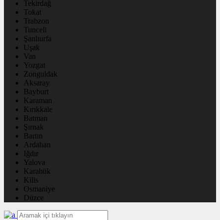
Tekirdağ
Tokat
Trabzon
Tunceli
Şanlıurfa
Uşak
Van
Yozgat
Zonguldak
Aksaray
Bayburt
Karaman
Kırıkkale
Batman
Şırnak
Bartın
Ardahan
Iğdır
Yalova
Karabük
Kilis
Osmaniye
Düzce