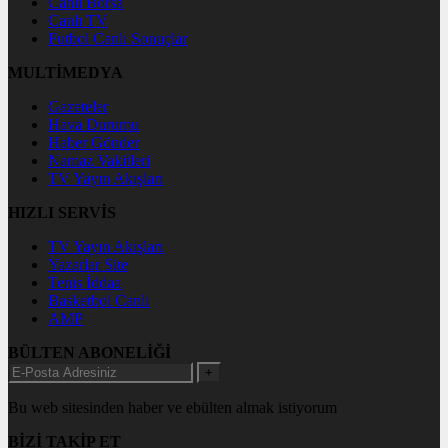
Canlı Borsa
Canlı TV
Futbol Canlı Sonuçlar
MULTİMEDYA
Gazeteler
Hava Durumu
Haber Gönder
Namaz Vakitleri
TV Yayın Akışları
HIZLI SERVİS
TV Yayın Akışları
Yazarlar Site
Tenis İddaa
Basketbol Canlı
AMP
BÜLTEN ABONELİĞİ
+
Bu web sitesinden haber ve ebülten almak istiyorum
BİZİ TAKİP ET