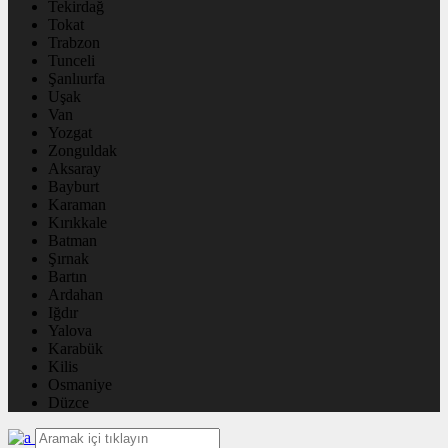
Tekirdağ
Tokat
Trabzon
Tunceli
Şanlıurfa
Uşak
Van
Yozgat
Zonguldak
Aksaray
Bayburt
Karaman
Kırıkkale
Batman
Şırnak
Bartın
Ardahan
Iğdır
Yalova
Karabük
Kilis
Osmaniye
Düzce