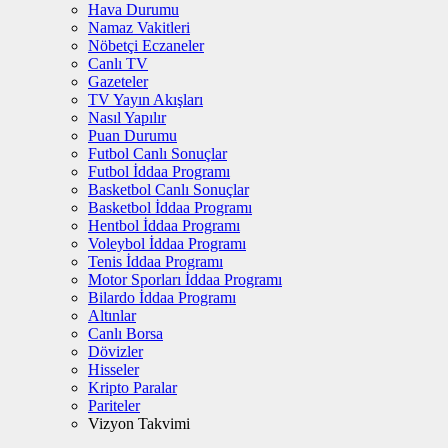
Hava Durumu
Namaz Vakitleri
Nöbetçi Eczaneler
Canlı TV
Gazeteler
TV Yayın Akışları
Nasıl Yapılır
Puan Durumu
Futbol Canlı Sonuçlar
Futbol İddaa Programı
Basketbol Canlı Sonuçlar
Basketbol İddaa Programı
Hentbol İddaa Programı
Voleybol İddaa Programı
Tenis İddaa Programı
Motor Sporları İddaa Programı
Bilardo İddaa Programı
Altınlar
Canlı Borsa
Dövizler
Hisseler
Kripto Paralar
Pariteler
Vizyon Takvimi