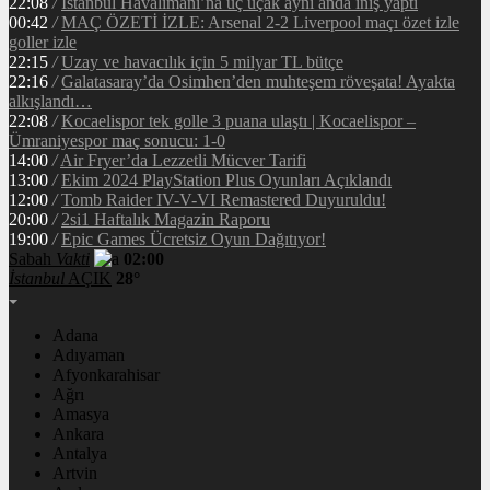
22:08
/
İstanbul Havalimanı’na üç uçak aynı anda iniş yaptı
00:42
/
MAÇ ÖZETİ İZLE: Arsenal 2-2 Liverpool maçı özet izle
goller izle
22:15
/
Uzay ve havacılık için 5 milyar TL bütçe
22:16
/
Galatasaray’da Osimhen’den muhteşem röveşata! Ayakta
alkışlandı…
22:08
/
Kocaelispor tek golle 3 puana ulaştı | Kocaelispor –
Ümraniyespor maç sonucu: 1-0
14:00
/
Air Fryer’da Lezzetli Mücver Tarifi
13:00
/
Ekim 2024 PlayStation Plus Oyunları Açıklandı
12:00
/
Tomb Raider IV-V-VI Remastered Duyuruldu!
20:00
/
2si1 Haftalık Magazin Raporu
19:00
/
Epic Games Ücretsiz Oyun Dağıtıyor!
Sabah
Vakti
02:00
İstanbul
AÇIK
28°
Adana
Adıyaman
Afyonkarahisar
Ağrı
Amasya
Ankara
Antalya
Artvin