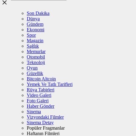
Son Dakika
Dünya
Gündem
Ekonomi
Spor
Magazin
Sağlık
Memurlar
Otomobil
Teknoloji
Oyun
Güzellik
Bitcoin Altcoin
Yemek Ve Tatlı Tarifleri
Rüya Tabirleri
Video Galeri
Foto Galeri
Haber Gönder
Sinema
Vizyondaki Filmler
Sinema Detay
Popüler Fragmanlar
Haftanın Filmleri