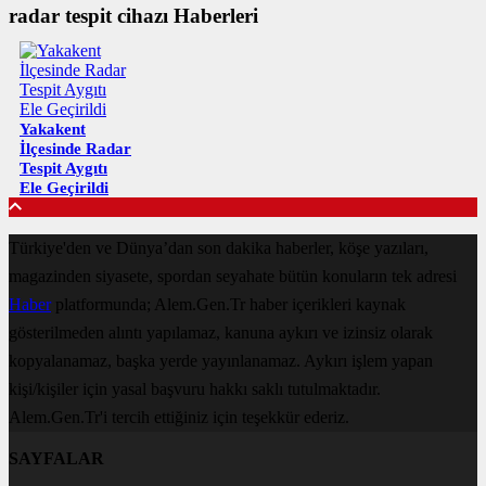
radar tespit cihazı Haberleri
Yakakent
İlçesinde Radar
Tespit Aygıtı
Ele Geçirildi
Türkiye'den ve Dünya’dan son dakika haberler, köşe yazıları,
magazinden siyasete, spordan seyahate bütün konuların tek adresi
Haber
platformunda; Alem.Gen.Tr haber içerikleri kaynak
gösterilmeden alıntı yapılamaz, kanuna aykırı ve izinsiz olarak
kopyalanamaz, başka yerde yayınlanamaz. Aykırı işlem yapan
kişi/kişiler için yasal başvuru hakkı saklı tutulmaktadır.
Alem.Gen.Tr'i tercih ettiğiniz için teşekkür ederiz.
SAYFALAR