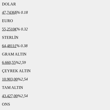
DOLAR
47,7436
$
% 0.18
EURO
55,2510
€
% 0.32
STERLİN
64,4811
£
% 0.38
GRAM ALTIN
6.660,55
%2,59
ÇEYREK ALTIN
10.903,00
%2,54
TAM ALTIN
43.427,00
%2,54
ONS