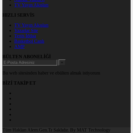
TV Yayın Akışları
HIZLI SERVİS
TV Yayın Akışları
Yazarlar Site
Tenis İddaa
Basketbol Canlı
AMP
BÜLTEN ABONELİĞİ
+
Bu web sitesinden haber ve ebülten almak istiyorum
BİZİ TAKİP ET
Tüm Hakları Alem.Gen.Tr Saklıdır. By MAT Technology