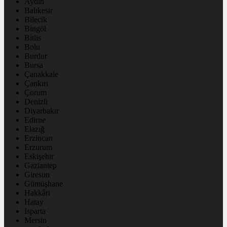
Aydın
Balıkesir
Bilecik
Bingöl
Bitlis
Bolu
Burdur
Bursa
Çanakkale
Çankırı
Çorum
Denizli
Diyarbakır
Edirne
Elazığ
Erzincan
Erzurum
Eskişehir
Gaziantep
Giresun
Gümüşhane
Hakkâri
Hatay
Isparta
Mersin