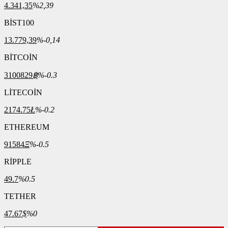
4.341,35
%2,39
BİST100
13.779,39
%-0,14
BİTCOİN
3100829
฿
%-0.3
LİTECOİN
2174.75
Ł
%-0.2
ETHEREUM
91584
Ξ
%-0.5
RİPPLE
49.7
%0.5
TETHER
47.67
$
%0