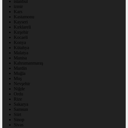
istanbul
izmir
Kars
Kastamonu
Kayseri
Kırklareli
Kırşehir
Kocaeli
Konya
Kütahya
Malatya
Manisa
Kahramanmaraş
Mardin
Muğla
Muş
Nevşehir
Niğde
Ordu
Rize
Sakarya
Samsun
Siirt
Sinop
Sivas