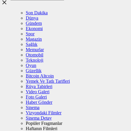
Son Dakika
Dünya
Gündem
Ekonomi
Spor
Magazin
Sağlık
Memurlar
Otomobil
Teknoloji
Oyun
Güzellik
Bitcoin Altcoin
Yemek Ve Tatlı Tarifleri
Rüya Tabirleri
Video Galeri
Foto Galeri
Haber Gönder
Sinema
Vizyondaki Filmler
Sinema Detay
Popüler Fragmanlar
Haftanın Filmleri