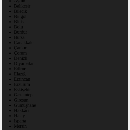
Aydın
Balıkesir
Bilecik
Bingöl
Bitlis
Bolu
Burdur
Bursa
Çanakkale
Çankırı
Çorum
Denizli
Diyarbakır
Edirne
Elazığ
Erzincan
Erzurum
Eskişehir
Gaziantep
Giresun
Gümüşhane
Hakkâri
Hatay
Isparta
Mersin