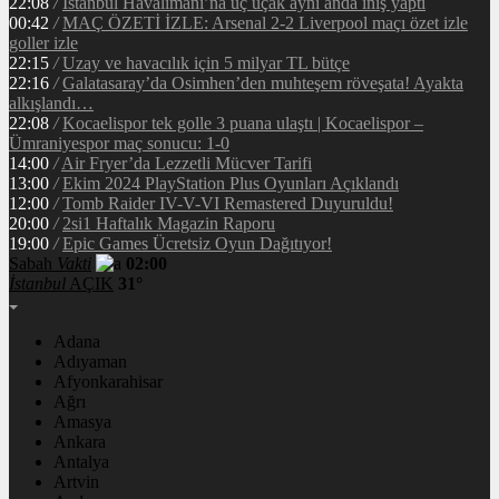
22:08
/
İstanbul Havalimanı’na üç uçak aynı anda iniş yaptı
00:42
/
MAÇ ÖZETİ İZLE: Arsenal 2-2 Liverpool maçı özet izle
goller izle
22:15
/
Uzay ve havacılık için 5 milyar TL bütçe
22:16
/
Galatasaray’da Osimhen’den muhteşem röveşata! Ayakta
alkışlandı…
22:08
/
Kocaelispor tek golle 3 puana ulaştı | Kocaelispor –
Ümraniyespor maç sonucu: 1-0
14:00
/
Air Fryer’da Lezzetli Mücver Tarifi
13:00
/
Ekim 2024 PlayStation Plus Oyunları Açıklandı
12:00
/
Tomb Raider IV-V-VI Remastered Duyuruldu!
20:00
/
2si1 Haftalık Magazin Raporu
19:00
/
Epic Games Ücretsiz Oyun Dağıtıyor!
Sabah
Vakti
02:00
İstanbul
AÇIK
31°
Adana
Adıyaman
Afyonkarahisar
Ağrı
Amasya
Ankara
Antalya
Artvin