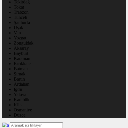
Tekirdağ
Tokat
Trabzon
Tunceli
Şanlıurfa
Uşak
Van
Yozgat
Zonguldak
Aksaray
Bayburt
Karaman
Kırıkkale
Batman
Şırnak
Bartın
Ardahan
Iğdır
Yalova
Karabük
Kilis
Osmaniye
Düzce