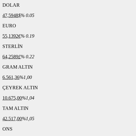
DOLAR
47,5948
$
% 0.05
EURO
55,1392
€
% 0.19
STERLİN
64,2589
£
% 0.22
GRAM ALTIN
6.561,36
%1,00
ÇEYREK ALTIN
10.675,00
%1,04
TAM ALTIN
42.517,00
%1,05
ONS