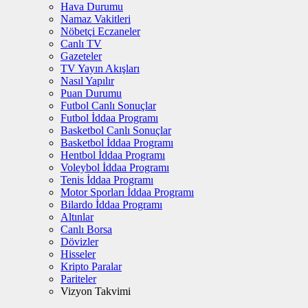
Hava Durumu
Namaz Vakitleri
Nöbetçi Eczaneler
Canlı TV
Gazeteler
TV Yayın Akışları
Nasıl Yapılır
Puan Durumu
Futbol Canlı Sonuçlar
Futbol İddaa Programı
Basketbol Canlı Sonuçlar
Basketbol İddaa Programı
Hentbol İddaa Programı
Voleybol İddaa Programı
Tenis İddaa Programı
Motor Sporları İddaa Programı
Bilardo İddaa Programı
Altınlar
Canlı Borsa
Dövizler
Hisseler
Kripto Paralar
Pariteler
Vizyon Takvimi