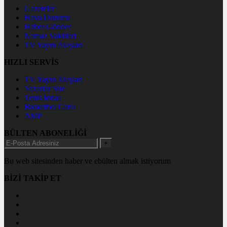
Gazeteler
Hava Durumu
Haber Gönder
Namaz Vakitleri
TV Yayın Akışları
HIZLI SERVİS
TV Yayın Akışları
Yazarlar Site
Tenis İddaa
Basketbol Canlı
AMP
BÜLTEN ABONELİĞİ
+
Bu web sitesinden haber ve ebülten almak istiyorum
BİZİ TAKİP ET