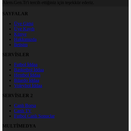
Alem.Gen.Tr'i tercih ettiğiniz için teşekkür ederiz.
SAYFALAR
Üye Girişi
Üye Kaydı
Künye
Hakkımızda
İletişim
SERVİSLER
Futbol İddaa
Basketbol İddaa
Hentbol İddaa
Bilardo İddaa
Voleybol İddaa
SERVİSLER 2
Canlı Borsa
Canlı TV
Futbol Canlı Sonuçlar
MULTİMEDYA