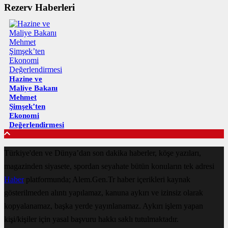
Rezerv Haberleri
Hazine ve
Maliye Bakanı
Mehmet
Şimşek’ten
Ekonomi
Değerlendirmesi
Türkiye'den ve Dünya’dan son dakika haberler, köşe yazıları,
magazinden siyasete, spordan seyahate bütün konuların tek adresi
Haber
platformunda; Alem.Gen.Tr haber içerikleri kaynak
gösterilmeden alıntı yapılamaz, kanuna aykırı ve izinsiz olarak
kopyalanamaz, başka yerde yayınlanamaz. Aykırı işlem yapan
kişi/kişiler için yasal başvuru hakkı saklı tutulmaktadır.