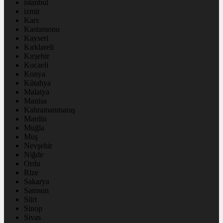
istanbul
izmir
Kars
Kastamonu
Kayseri
Kırklareli
Kırşehir
Kocaeli
Konya
Kütahya
Malatya
Manisa
Kahramanmaraş
Mardin
Muğla
Muş
Nevşehir
Niğde
Ordu
Rize
Sakarya
Samsun
Siirt
Sinop
Sivas