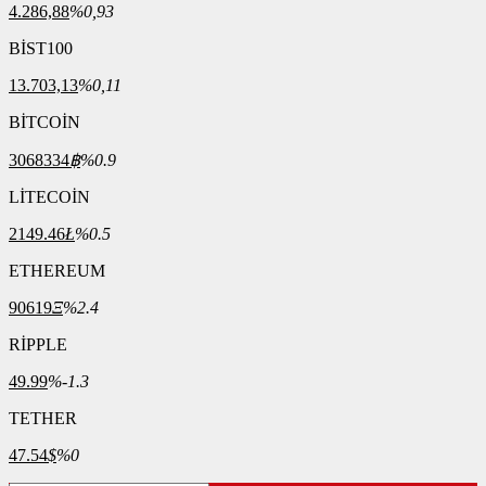
4.286,88
%0,93
BİST100
13.703,13
%0,11
BİTCOİN
3068334
฿
%0.9
LİTECOİN
2149.46
Ł
%0.5
ETHEREUM
90619
Ξ
%2.4
RİPPLE
49.99
%-1.3
TETHER
47.54
$
%0