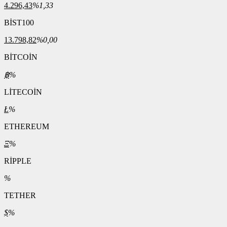
4.296,43
%1,33
BİST100
13.798,82
%0,00
BİTCOİN
฿
%
LİTECOİN
Ł
%
ETHEREUM
Ξ
%
RİPPLE
%
TETHER
$
%