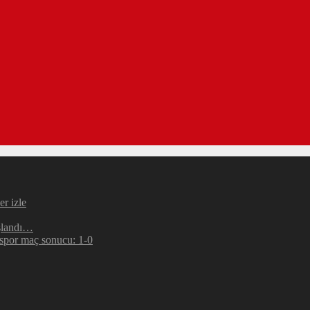
r izle
şlandı…
espor maç sonucu: 1-0