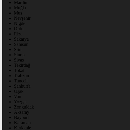
Mardin
Muğla
Muş
Nevşehir
Niğde
Ordu
Rize
Sakarya
Samsun
Siirt
Sinop
Sivas
Tekirdağ
Tokat
Trabzon
Tunceli
Şanlıurfa
Uşak
Van
Yozgat
Zonguldak
Aksaray
Bayburt
Karaman
Kırıkkale