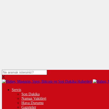
Servis
Son Dakika
Namaz Vakitleri
Hava Durumu
Gazeteler