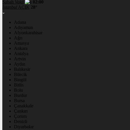
Sabah
Vakti
02:00
İstanbul
AÇIK
28°
Adana
Adıyaman
Afyonkarahisar
Ağrı
Amasya
Ankara
Antalya
Artvin
Aydın
Balıkesir
Bilecik
Bingöl
Bitlis
Bolu
Burdur
Bursa
Çanakkale
Çankırı
Çorum
Denizli
Diyarbakır