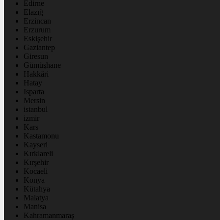
Edirne
Elazığ
Erzincan
Erzurum
Eskişehir
Gaziantep
Giresun
Gümüşhane
Hakkâri
Hatay
Isparta
Mersin
istanbul
izmir
Kars
Kastamonu
Kayseri
Kırklareli
Kırşehir
Kocaeli
Konya
Kütahya
Malatya
Manisa
Kahramanmaraş