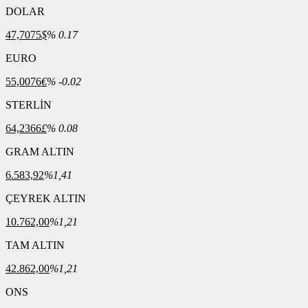
DOLAR
47,7075
$
% 0.17
EURO
55,0076
€
% -0.02
STERLİN
64,2366
£
% 0.08
GRAM ALTIN
6.583,92
%1,41
ÇEYREK ALTIN
10.762,00
%1,21
TAM ALTIN
42.862,00
%1,21
ONS