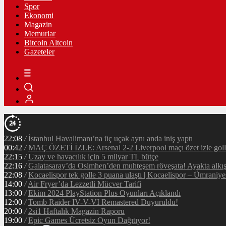
Spor
Ekonomi
Magazin
Memurlar
Bitcoin Altcoin
Gazeteler
22:08
/
İstanbul Havalimanı’na üç uçak aynı anda iniş yaptı
00:42
/
MAÇ ÖZETİ İZLE: Arsenal 2-2 Liverpool maçı özet izle golle
22:15
/
Uzay ve havacılık için 5 milyar TL bütçe
22:16
/
Galatasaray’da Osimhen’den muhteşem röveşata! Ayakta alkı
22:08
/
Kocaelispor tek golle 3 puana ulaştı | Kocaelispor – Ümraniy
14:00
/
Air Fryer’da Lezzetli Mücver Tarifi
13:00
/
Ekim 2024 PlayStation Plus Oyunları Açıklandı
12:00
/
Tomb Raider IV-V-VI Remastered Duyuruldu!
20:00
/
2si1 Haftalık Magazin Raporu
19:00
/
Epic Games Ücretsiz Oyun Dağıtıyor!