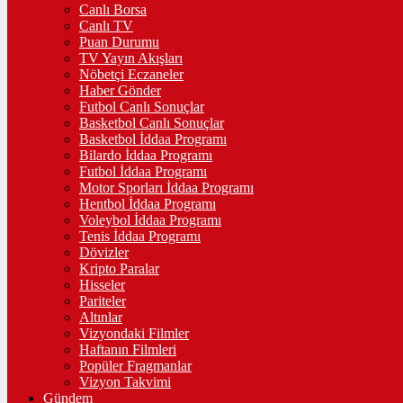
Canlı Borsa
Canlı TV
Puan Durumu
TV Yayın Akışları
Nöbetçi Eczaneler
Haber Gönder
Futbol Canlı Sonuçlar
Basketbol Canlı Sonuçlar
Basketbol İddaa Programı
Bilardo İddaa Programı
Futbol İddaa Programı
Motor Sporları İddaa Programı
Hentbol İddaa Programı
Voleybol İddaa Programı
Tenis İddaa Programı
Dövizler
Kripto Paralar
Hisseler
Pariteler
Altınlar
Vizyondaki Filmler
Haftanın Filmleri
Popüler Fragmanlar
Vizyon Takvimi
Gündem