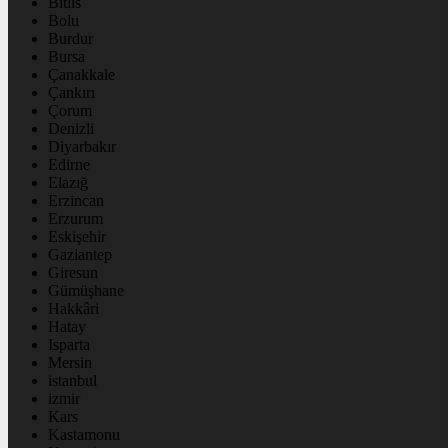
Bitlis
Bolu
Burdur
Bursa
Çanakkale
Çankırı
Çorum
Denizli
Diyarbakır
Edirne
Elazığ
Erzincan
Erzurum
Eskişehir
Gaziantep
Giresun
Gümüşhane
Hakkâri
Hatay
Isparta
Mersin
istanbul
izmir
Kars
Kastamonu