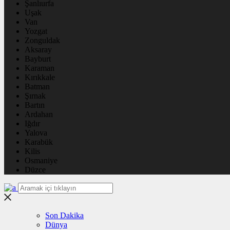
Şanlıurfa
Uşak
Van
Yozgat
Zonguldak
Aksaray
Bayburt
Karaman
Kırıkkale
Batman
Şırnak
Bartın
Ardahan
Iğdır
Yalova
Karabük
Kilis
Osmaniye
Düzce
Son Dakika
Dünya