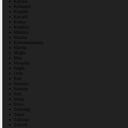
Kayseri
Kırklareli
Kırşehir
Kocaeli
Konya
Kütahya
Malatya
Manisa
Kahramanmaraş
Mardin
Muğla
Muş
Nevşehir
Niğde
Ordu
Rize
Sakarya
Samsun
Siirt
Sinop
Sivas
Tekirdağ
Tokat
Trabzon
Tunceli