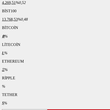
4.269,51
%0,52
BİST100
13.768,53
%0,48
BİTCOİN
฿
%
LİTECOİN
Ł
%
ETHEREUM
Ξ
%
RİPPLE
%
TETHER
$
%