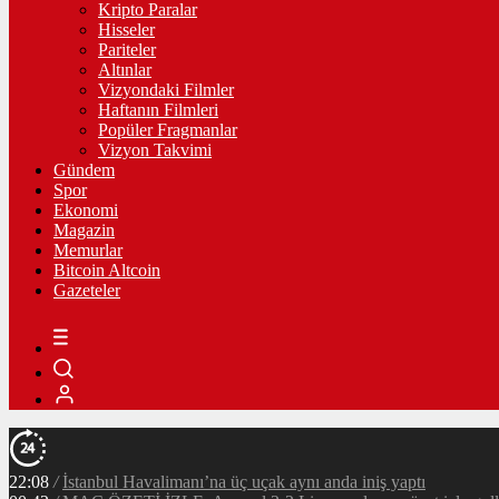
Kripto Paralar
Hisseler
Pariteler
Altınlar
Vizyondaki Filmler
Haftanın Filmleri
Popüler Fragmanlar
Vizyon Takvimi
Gündem
Spor
Ekonomi
Magazin
Memurlar
Bitcoin Altcoin
Gazeteler
22:08
/
İstanbul Havalimanı’na üç uçak aynı anda iniş yaptı