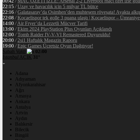
00:42
/
MAÇ ÖZETİ İZLE: Arsenal 2-2 Liverpool maçı özet izle golle
22:15
/
Uzay ve havacılık için 5 milyar TL bütçe
22:16
/
Galatasaray’da Osimhen’den muhteşem röveşata! Ayakta alkı
22:08
/
Kocaelispor tek golle 3 puana ulaştı | Kocaelispor – Ümraniy
14:00
/
Air Fryer’da Lezzetli Mücver Tarifi
13:00
/
Ekim 2024 PlayStation Plus Oyunları Açıklandı
12:00
/
Tomb Raider IV-V-VI Remastered Duyuruldu!
20:00
/
2si1 Haftalık Magazin Raporu
19:00
/
Epic Games Ücretsiz Oyun Dağıtıyor!
Sabah
Vakti
02:00
İstanbul
AÇIK
31°
Adana
Adıyaman
Afyonkarahisar
Ağrı
Amasya
Ankara
Antalya
Artvin
Aydın
Balıkesir
Bilecik
Bingöl