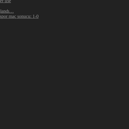
r izle
şlandı…
espor maç sonucu: 1-0