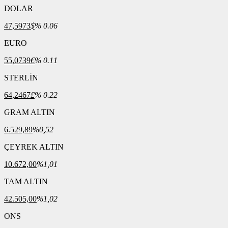
DOLAR
47,5973
$
% 0.06
EURO
55,0739
€
% 0.11
STERLİN
64,2467
£
% 0.22
GRAM ALTIN
6.529,89
%0,52
ÇEYREK ALTIN
10.672,00
%1,01
TAM ALTIN
42.505,00
%1,02
ONS