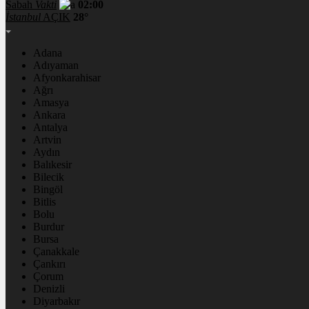
Sabah
Vakti
02:00
İstanbul
AÇIK
28°
Adana
Adıyaman
Afyonkarahisar
Ağrı
Amasya
Ankara
Antalya
Artvin
Aydın
Balıkesir
Bilecik
Bingöl
Bitlis
Bolu
Burdur
Bursa
Çanakkale
Çankırı
Çorum
Denizli
Diyarbakır