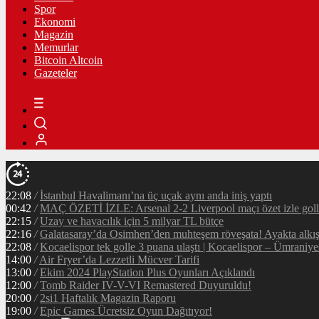
Spor
Ekonomi
Magazin
Memurlar
Bitcoin Altcoin
Gazeteler
22:08
/
İstanbul Havalimanı’na üç uçak aynı anda iniş yaptı
00:42
/
MAÇ ÖZETİ İZLE: Arsenal 2-2 Liverpool maçı özet izle golle
22:15
/
Uzay ve havacılık için 5 milyar TL bütçe
22:16
/
Galatasaray’da Osimhen’den muhteşem röveşata! Ayakta alkı
22:08
/
Kocaelispor tek golle 3 puana ulaştı | Kocaelispor – Ümraniy
14:00
/
Air Fryer’da Lezzetli Mücver Tarifi
13:00
/
Ekim 2024 PlayStation Plus Oyunları Açıklandı
12:00
/
Tomb Raider IV-V-VI Remastered Duyuruldu!
20:00
/
2si1 Haftalık Magazin Raporu
19:00
/
Epic Games Ücretsiz Oyun Dağıtıyor!