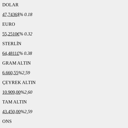
DOLAR
47,7436
$
% 0.18
EURO
55,2510
€
% 0.32
STERLİN
64,4811
£
% 0.38
GRAM ALTIN
6.660,55
%2,59
ÇEYREK ALTIN
10.909,00
%2,60
TAM ALTIN
43.450,00
%2,59
ONS