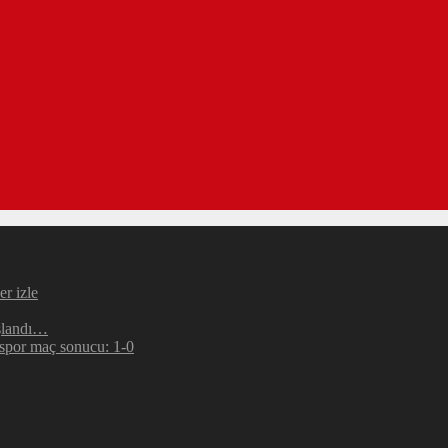
r izle
şlandı…
espor maç sonucu: 1-0