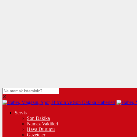
Servis
Son Dakika
Namaz Vakitleri
Hava Durumu
Gazeteler