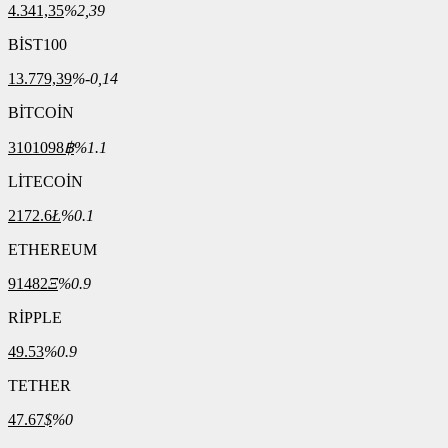
4.341,35
%2,39
BİST100
13.779,39
%-0,14
BİTCOİN
3101098
฿
%1.1
LİTECOİN
2172.6
Ł
%0.1
ETHEREUM
91482
Ξ
%0.9
RİPPLE
49.53
%0.9
TETHER
47.67
$
%0