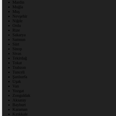
Mardin
Muğla
Muş
Nevşehir
Niğde
Ordu
Rize
Sakarya
Samsun
Siirt
Sinop
Sivas
Tekirdağ
Tokat
Trabzon
Tunceli
Şanlıurfa
Uşak
Van
Yozgat
Zonguldak
Aksaray
Bayburt
Karaman
Kırıkkale