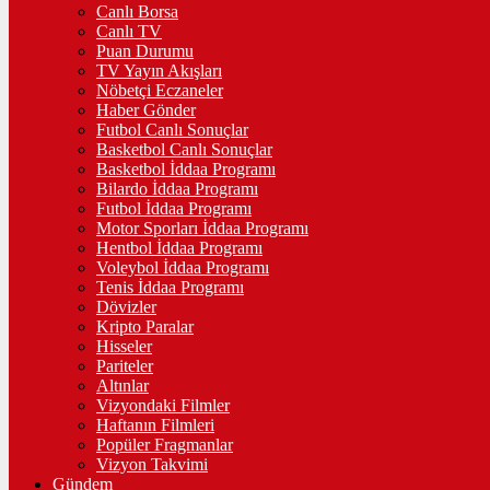
Canlı Borsa
Canlı TV
Puan Durumu
TV Yayın Akışları
Nöbetçi Eczaneler
Haber Gönder
Futbol Canlı Sonuçlar
Basketbol Canlı Sonuçlar
Basketbol İddaa Programı
Bilardo İddaa Programı
Futbol İddaa Programı
Motor Sporları İddaa Programı
Hentbol İddaa Programı
Voleybol İddaa Programı
Tenis İddaa Programı
Dövizler
Kripto Paralar
Hisseler
Pariteler
Altınlar
Vizyondaki Filmler
Haftanın Filmleri
Popüler Fragmanlar
Vizyon Takvimi
Gündem