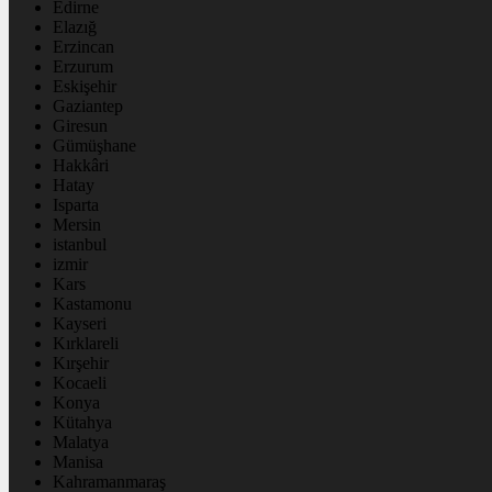
Edirne
Elazığ
Erzincan
Erzurum
Eskişehir
Gaziantep
Giresun
Gümüşhane
Hakkâri
Hatay
Isparta
Mersin
istanbul
izmir
Kars
Kastamonu
Kayseri
Kırklareli
Kırşehir
Kocaeli
Konya
Kütahya
Malatya
Manisa
Kahramanmaraş