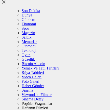
Son Dakika
Dünya
Gündem
Ekonomi
Spor
Magazin
Sağlık
Memurlar
Otomobil
Teknoloji
Oyun
Güzellik
Bitcoin Altcoin
Yemek Ve Tatlı Tarifleri
Rüya Tabirleri
Video Galeri
Foto Galeri
Haber Gönder
Sinema
Vizyondaki Filmler
Sinema Detay
Popüler Fragmanlar
Haftanın Filmleri