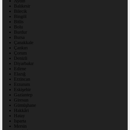
Aydın
Balıkesir
Bilecik
Bingöl
Bitlis
Bolu
Burdur
Bursa
Çanakkale
Çankırı
Çorum
Denizli
Diyarbakır
Edirne
Elazığ
Erzincan
Erzurum
Eskişehir
Gaziantep
Giresun
Gümüşhane
Hakkâri
Hatay
Isparta
Mersin