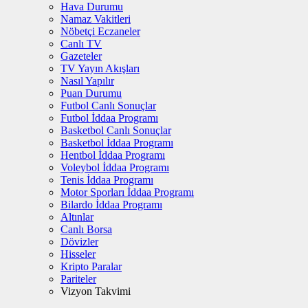
Hava Durumu
Namaz Vakitleri
Nöbetçi Eczaneler
Canlı TV
Gazeteler
TV Yayın Akışları
Nasıl Yapılır
Puan Durumu
Futbol Canlı Sonuçlar
Futbol İddaa Programı
Basketbol Canlı Sonuçlar
Basketbol İddaa Programı
Hentbol İddaa Programı
Voleybol İddaa Programı
Tenis İddaa Programı
Motor Sporları İddaa Programı
Bilardo İddaa Programı
Altınlar
Canlı Borsa
Dövizler
Hisseler
Kripto Paralar
Pariteler
Vizyon Takvimi