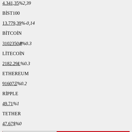
4.341,35
%2,39
BİST100
13.779,39
%-0,14
BİTCOİN
3102350
฿
%0.3
LİTECOİN
2182.29
Ł
%0.3
ETHEREUM
91607
Ξ
%0.2
RİPPLE
49.71
%1
TETHER
47.67
$
%0