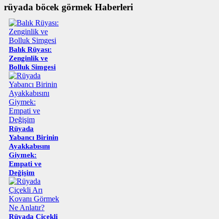
rüyada böcek görmek Haberleri
Balık Rüyası:
Zenginlik ve
Bolluk Simgesi
Rüyada
Yabancı Birinin
Ayakkabısını
Giymek:
Empati ve
Değişim
Rüyada Çiçekli