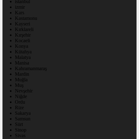
istanbul
izmir
Kars
Kastamonu
Kayseri
Kırklareli
Kırşehir
Kocaeli
Konya
Kütahya
Malatya
Manisa
Kahramanmaraş
Mardin
Muğla
Muş
Nevşehir
Niğde
Ordu
Rize
Sakarya
Samsun
Siirt
Sinop
Sivas