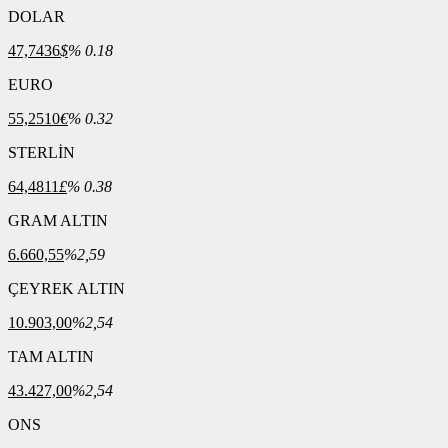
DOLAR
47,7436
$
% 0.18
EURO
55,2510
€
% 0.32
STERLİN
64,4811
£
% 0.38
GRAM ALTIN
6.660,55
%2,59
ÇEYREK ALTIN
10.903,00
%2,54
TAM ALTIN
43.427,00
%2,54
ONS