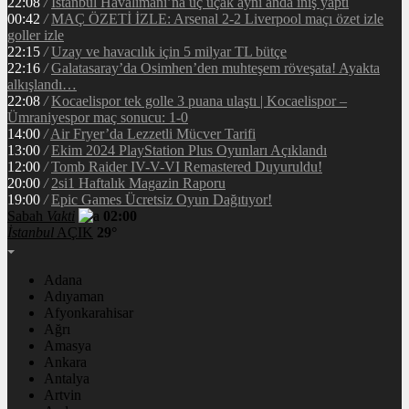
22:08
/
İstanbul Havalimanı’na üç uçak aynı anda iniş yaptı
00:42
/
MAÇ ÖZETİ İZLE: Arsenal 2-2 Liverpool maçı özet izle
goller izle
22:15
/
Uzay ve havacılık için 5 milyar TL bütçe
22:16
/
Galatasaray’da Osimhen’den muhteşem röveşata! Ayakta
alkışlandı…
22:08
/
Kocaelispor tek golle 3 puana ulaştı | Kocaelispor –
Ümraniyespor maç sonucu: 1-0
14:00
/
Air Fryer’da Lezzetli Mücver Tarifi
13:00
/
Ekim 2024 PlayStation Plus Oyunları Açıklandı
12:00
/
Tomb Raider IV-V-VI Remastered Duyuruldu!
20:00
/
2si1 Haftalık Magazin Raporu
19:00
/
Epic Games Ücretsiz Oyun Dağıtıyor!
Sabah
Vakti
02:00
İstanbul
AÇIK
29°
Adana
Adıyaman
Afyonkarahisar
Ağrı
Amasya
Ankara
Antalya
Artvin