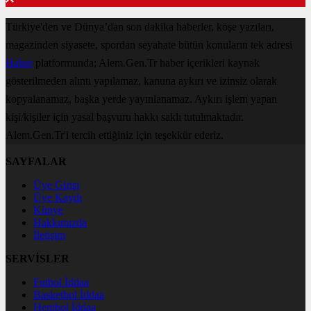
Türkiye'den ve Dünya’dan son dakika haberler, köşe yazıları,
magazinden siyasete, spordan seyahate bütün konuların tek adresi
Haber
platformunda; Alem.Gen.Tr haber içerikleri kaynak
gösterilmeden alıntı yapılamaz, kanuna aykırı ve izinsiz olarak
kopyalanamaz, başka yerde yayınlanamaz. Aykırı işlem yapan
kişi/kişiler için yasal başvuru hakkı saklı tutulmaktadır.
Alem.Gen.Tr'i tercih ettiğiniz için teşekkür ederiz.
SAYFALAR
Üye Girişi
Üye Kaydı
Künye
Hakkımızda
İletişim
SERVİSLER
Futbol İddaa
Basketbol İddaa
Hentbol İddaa