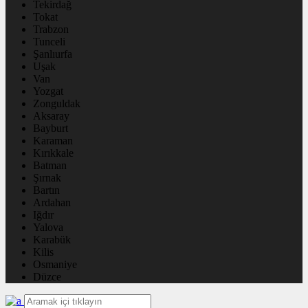
Tekirdağ
Tokat
Trabzon
Tunceli
Şanlıurfa
Uşak
Van
Yozgat
Zonguldak
Aksaray
Bayburt
Karaman
Kırıkkale
Batman
Şırnak
Bartın
Ardahan
Iğdır
Yalova
Karabük
Kilis
Osmaniye
Düzce