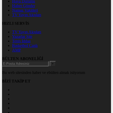
Hava Durumu
Haber Gönder
Namaz Vakitleri
TV Yayın Akışları
HIZLI SERVİS
TV Yayın Akışları
Yazarlar Site
Tenis İddaa
Basketbol Canlı
AMP
BÜLTEN ABONELİĞİ
+
Bu web sitesinden haber ve ebülten almak istiyorum
BİZİ TAKİP ET