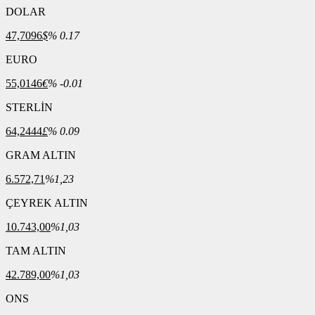
DOLAR
47,7096
$
% 0.17
EURO
55,0146
€
% -0.01
STERLİN
64,2444
£
% 0.09
GRAM ALTIN
6.572,71
%1,23
ÇEYREK ALTIN
10.743,00
%1,03
TAM ALTIN
42.789,00
%1,03
ONS