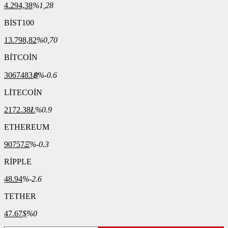
4.294,38
%1,28
BİST100
13.798,82
%0,70
BİTCOİN
3067483
฿
%-0.6
LİTECOİN
2172.38
Ł
%0.9
ETHEREUM
90757
Ξ
%-0.3
RİPPLE
48.94
%-2.6
TETHER
47.67
$
%0