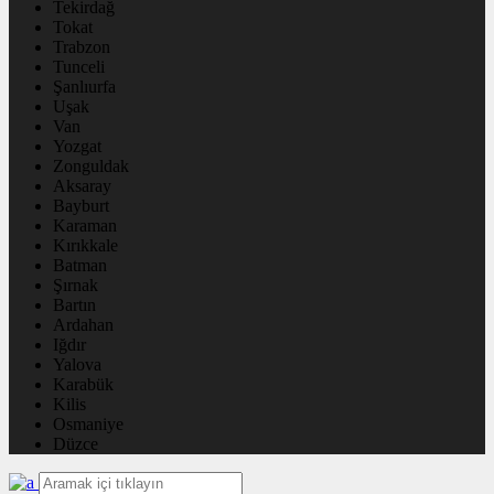
Tekirdağ
Tokat
Trabzon
Tunceli
Şanlıurfa
Uşak
Van
Yozgat
Zonguldak
Aksaray
Bayburt
Karaman
Kırıkkale
Batman
Şırnak
Bartın
Ardahan
Iğdır
Yalova
Karabük
Kilis
Osmaniye
Düzce