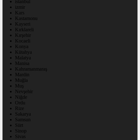
istanbul
izmir
Kars
Kastamonu
Kayseri
Kırklareli
Kırşehir
Kocaeli
Konya
Kütahya
Malatya
Manisa
Kahramanmaraş
Mardin
Muğla
Muş
Nevşehir
Niğde
Ordu
Rize
Sakarya
Samsun
Siirt
Sinop
Sivas