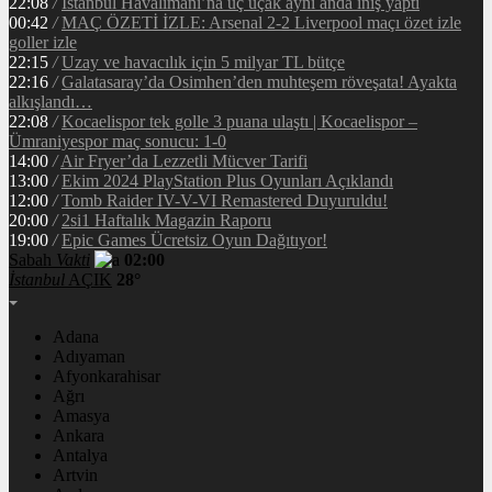
22:08
/
İstanbul Havalimanı’na üç uçak aynı anda iniş yaptı
00:42
/
MAÇ ÖZETİ İZLE: Arsenal 2-2 Liverpool maçı özet izle
goller izle
22:15
/
Uzay ve havacılık için 5 milyar TL bütçe
22:16
/
Galatasaray’da Osimhen’den muhteşem röveşata! Ayakta
alkışlandı…
22:08
/
Kocaelispor tek golle 3 puana ulaştı | Kocaelispor –
Ümraniyespor maç sonucu: 1-0
14:00
/
Air Fryer’da Lezzetli Mücver Tarifi
13:00
/
Ekim 2024 PlayStation Plus Oyunları Açıklandı
12:00
/
Tomb Raider IV-V-VI Remastered Duyuruldu!
20:00
/
2si1 Haftalık Magazin Raporu
19:00
/
Epic Games Ücretsiz Oyun Dağıtıyor!
Sabah
Vakti
02:00
İstanbul
AÇIK
28°
Adana
Adıyaman
Afyonkarahisar
Ağrı
Amasya
Ankara
Antalya
Artvin