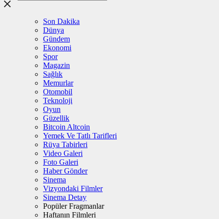
Son Dakika
Dünya
Gündem
Ekonomi
Spor
Magazin
Sağlık
Memurlar
Otomobil
Teknoloji
Oyun
Güzellik
Bitcoin Altcoin
Yemek Ve Tatlı Tarifleri
Rüya Tabirleri
Video Galeri
Foto Galeri
Haber Gönder
Sinema
Vizyondaki Filmler
Sinema Detay
Popüler Fragmanlar
Haftanın Filmleri