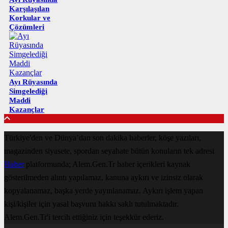
Karşılaşılan
Korkular ve
Çözümleri
Ayı Rüyasında
Simgelediği
Maddi
Kazançlar
Türkiye'den ve Dünya’dan son dakika haberler, köşe yazıları,
magazinden siyasete, spordan seyahate bütün konuların tek adresi
Haber
platformunda; Alem.Gen.Tr haber içerikleri kaynak
gösterilmeden alıntı yapılamaz, kanuna aykırı ve izinsiz olarak
kopyalanamaz, başka yerde yayınlanamaz. Aykırı işlem yapan
kişi/kişiler için yasal başvuru hakkı saklı tutulmaktadır.
Alem.Gen.Tr'i tercih ettiğiniz için teşekkür ederiz.