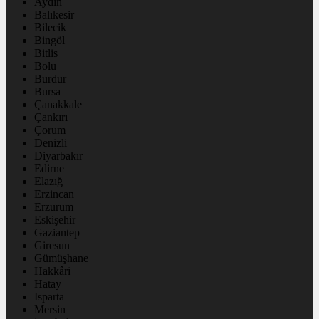
Aydın
Balıkesir
Bilecik
Bingöl
Bitlis
Bolu
Burdur
Bursa
Çanakkale
Çankırı
Çorum
Denizli
Diyarbakır
Edirne
Elazığ
Erzincan
Erzurum
Eskişehir
Gaziantep
Giresun
Gümüşhane
Hakkâri
Hatay
Isparta
Mersin