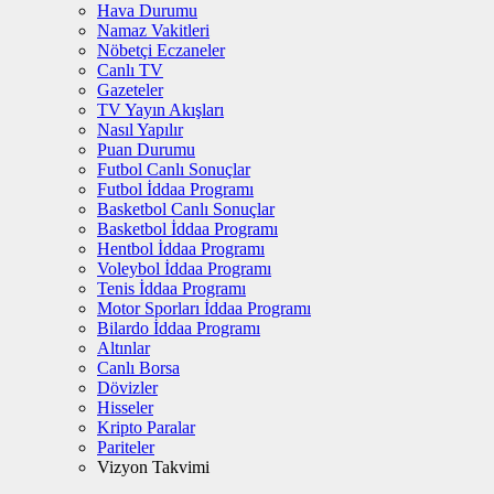
Hava Durumu
Namaz Vakitleri
Nöbetçi Eczaneler
Canlı TV
Gazeteler
TV Yayın Akışları
Nasıl Yapılır
Puan Durumu
Futbol Canlı Sonuçlar
Futbol İddaa Programı
Basketbol Canlı Sonuçlar
Basketbol İddaa Programı
Hentbol İddaa Programı
Voleybol İddaa Programı
Tenis İddaa Programı
Motor Sporları İddaa Programı
Bilardo İddaa Programı
Altınlar
Canlı Borsa
Dövizler
Hisseler
Kripto Paralar
Pariteler
Vizyon Takvimi