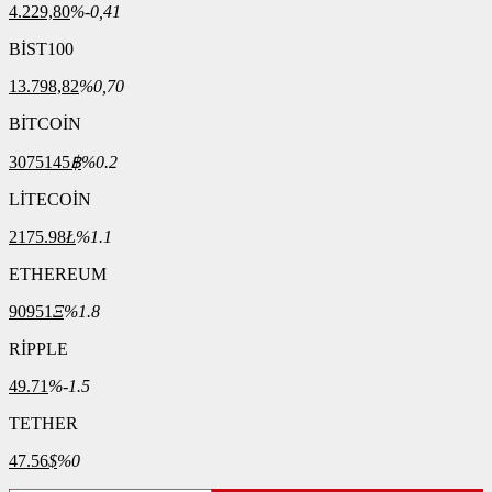
4.229,80
%-0,41
BİST100
13.798,82
%0,70
BİTCOİN
3075145
฿
%0.2
LİTECOİN
2175.98
Ł
%1.1
ETHEREUM
90951
Ξ
%1.8
RİPPLE
49.71
%-1.5
TETHER
47.56
$
%0