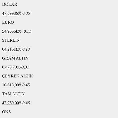
DOLAR
47,5993
$
% 0.06
EURO
54,9666
€
% -0.11
STERLİN
64,2161
£
% 0.13
GRAM ALTIN
6.475,70
%-0,31
ÇEYREK ALTIN
10.613,00
%0,45
TAM ALTIN
42.269,00
%0,46
ONS