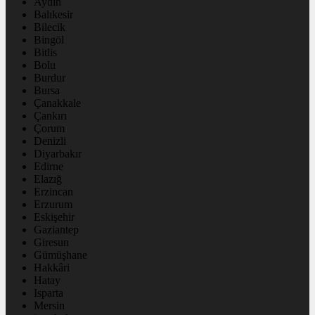
Aydın
Balıkesir
Bilecik
Bingöl
Bitlis
Bolu
Burdur
Bursa
Çanakkale
Çankırı
Çorum
Denizli
Diyarbakır
Edirne
Elazığ
Erzincan
Erzurum
Eskişehir
Gaziantep
Giresun
Gümüşhane
Hakkâri
Hatay
Isparta
Mersin