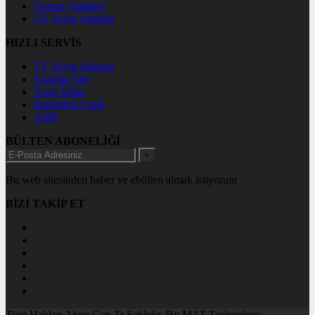
Namaz Vakitleri
TV Yayın Akışları
HIZLI SERVİS
TV Yayın Akışları
Yazarlar Site
Tenis İddaa
Basketbol Canlı
AMP
BÜLTEN ABONELİĞİ
+
Bu web sitesinden haber ve ebülten almak istiyorum
BİZİ TAKİP ET
Tüm Hakları Alem.Gen.Tr Saklıdır. By MAT Technology