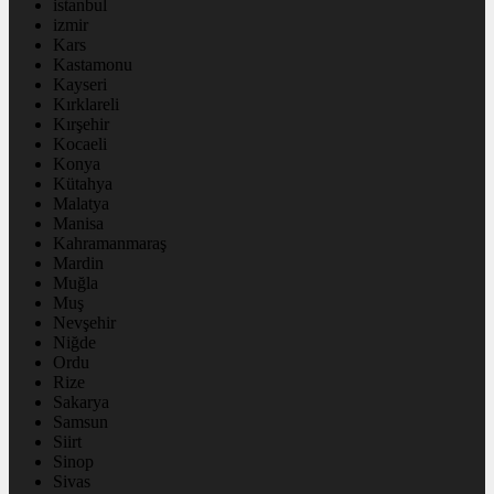
istanbul
izmir
Kars
Kastamonu
Kayseri
Kırklareli
Kırşehir
Kocaeli
Konya
Kütahya
Malatya
Manisa
Kahramanmaraş
Mardin
Muğla
Muş
Nevşehir
Niğde
Ordu
Rize
Sakarya
Samsun
Siirt
Sinop
Sivas