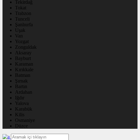
Tekirdağ
Tokat
Trabzon
Tunceli
Şanlıurfa
Uşak
Van
Yozgat
Zonguldak
Aksaray
Bayburt
Karaman
Kırıkkale
Batman
Şırnak
Bartın
Ardahan
Iğdır
Yalova
Karabük
Kilis
Osmaniye
Düzce