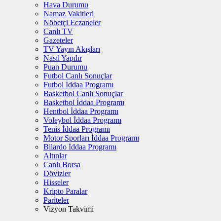
Hava Durumu
Namaz Vakitleri
Nöbetçi Eczaneler
Canlı TV
Gazeteler
TV Yayın Akışları
Nasıl Yapılır
Puan Durumu
Futbol Canlı Sonuçlar
Futbol İddaa Programı
Basketbol Canlı Sonuçlar
Basketbol İddaa Programı
Hentbol İddaa Programı
Voleybol İddaa Programı
Tenis İddaa Programı
Motor Sporları İddaa Programı
Bilardo İddaa Programı
Altınlar
Canlı Borsa
Dövizler
Hisseler
Kripto Paralar
Pariteler
Vizyon Takvimi