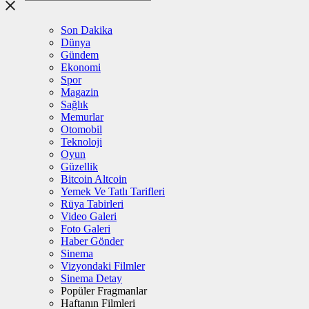
Son Dakika
Dünya
Gündem
Ekonomi
Spor
Magazin
Sağlık
Memurlar
Otomobil
Teknoloji
Oyun
Güzellik
Bitcoin Altcoin
Yemek Ve Tatlı Tarifleri
Rüya Tabirleri
Video Galeri
Foto Galeri
Haber Gönder
Sinema
Vizyondaki Filmler
Sinema Detay
Popüler Fragmanlar
Haftanın Filmleri