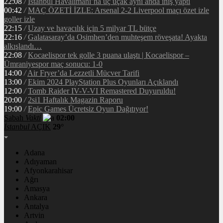
22:08
/
İstanbul Havalimanı’na üç uçak aynı anda iniş yaptı
00:42
/
MAÇ ÖZETİ İZLE: Arsenal 2-2 Liverpool maçı özet izle
goller izle
22:15
/
Uzay ve havacılık için 5 milyar TL bütçe
22:16
/
Galatasaray’da Osimhen’den muhteşem röveşata! Ayakta
alkışlandı…
22:08
/
Kocaelispor tek golle 3 puana ulaştı | Kocaelispor –
Ümraniyespor maç sonucu: 1-0
14:00
/
Air Fryer’da Lezzetli Mücver Tarifi
13:00
/
Ekim 2024 PlayStation Plus Oyunları Açıklandı
12:00
/
Tomb Raider IV-V-VI Remastered Duyuruldu!
20:00
/
2si1 Haftalık Magazin Raporu
19:00
/
Epic Games Ücretsiz Oyun Dağıtıyor!
Sabah
Vakti
02:00
İstanbul
AÇIK
29°
Adana
Adıyaman
Afyonkarahisar
Ağrı
Amasya
Ankara
Antalya
Artvin