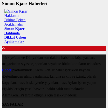
Simon Kjaer Haberleri
Simon Kjaer
Hakkında
Dikkat Çeken
Açıklamalar
Türkiye'den ve Dünya’dan son dakika haberler, köşe yazıları,
magazinden siyasete, spordan seyahate bütün konuların tek adresi
Haber
platformunda; Alem.Gen.Tr haber içerikleri kaynak
gösterilmeden alıntı yapılamaz, kanuna aykırı ve izinsiz olarak
kopyalanamaz, başka yerde yayınlanamaz. Aykırı işlem yapan
kişi/kişiler için yasal başvuru hakkı saklı tutulmaktadır.
Alem.Gen.Tr'i tercih ettiğiniz için teşekkür ederiz.
SAYFALAR