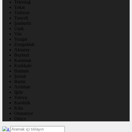
Tekirdağ
Tokat
Trabzon
Tunceli
Şanlıurfa
Uşak
Van
Yozgat
Zonguldak
Aksaray
Bayburt
Karaman
Kırıkkale
Batman
Şırnak
Bartın
Ardahan
Iğdır
Yalova
Karabük
Kilis
Osmaniye
Düzce