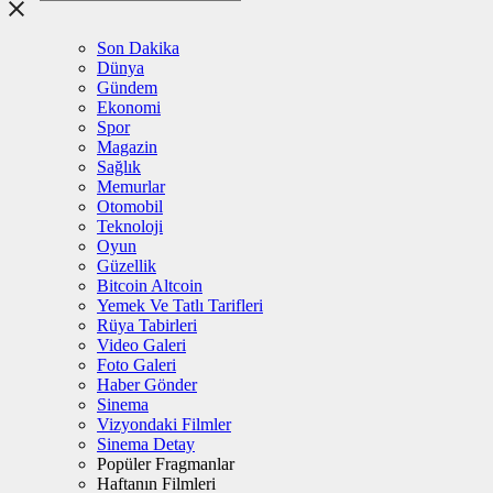
Son Dakika
Dünya
Gündem
Ekonomi
Spor
Magazin
Sağlık
Memurlar
Otomobil
Teknoloji
Oyun
Güzellik
Bitcoin Altcoin
Yemek Ve Tatlı Tarifleri
Rüya Tabirleri
Video Galeri
Foto Galeri
Haber Gönder
Sinema
Vizyondaki Filmler
Sinema Detay
Popüler Fragmanlar
Haftanın Filmleri