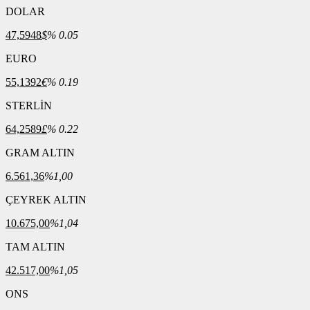
DOLAR
47,5948
$
% 0.05
EURO
55,1392
€
% 0.19
STERLİN
64,2589
£
% 0.22
GRAM ALTIN
6.561,36
%1,00
ÇEYREK ALTIN
10.675,00
%1,04
TAM ALTIN
42.517,00
%1,05
ONS