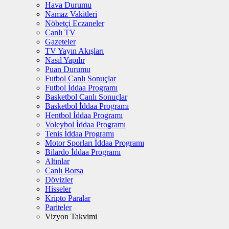
Hava Durumu
Namaz Vakitleri
Nöbetçi Eczaneler
Canlı TV
Gazeteler
TV Yayın Akışları
Nasıl Yapılır
Puan Durumu
Futbol Canlı Sonuçlar
Futbol İddaa Programı
Basketbol Canlı Sonuçlar
Basketbol İddaa Programı
Hentbol İddaa Programı
Voleybol İddaa Programı
Tenis İddaa Programı
Motor Sporları İddaa Programı
Bilardo İddaa Programı
Altınlar
Canlı Borsa
Dövizler
Hisseler
Kripto Paralar
Pariteler
Vizyon Takvimi