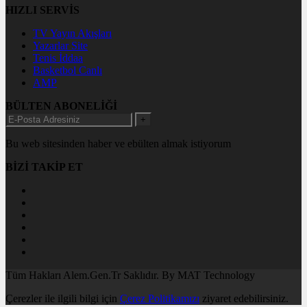
HIZLI SERVİS
TV Yayın Akışları
Yazarlar Site
Tenis İddaa
Basketbol Canlı
AMP
BÜLTEN ABONELİĞİ
+
Bu web sitesinden haber ve ebülten almak istiyorum
BİZİ TAKİP ET
Tüm Hakları Alem.Gen.Tr Saklıdır. By MAT Technology
Çerezler ile ilgili bilgi için
Çerez Politikamızı
ziyaret edebilirsiniz.