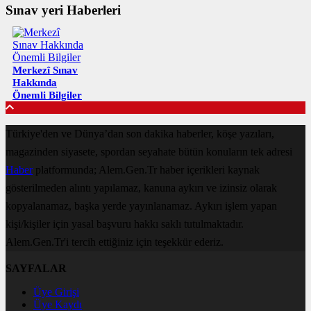
Sınav yeri Haberleri
Merkezî Sınav
Hakkında
Önemli Bilgiler
Türkiye'den ve Dünya’dan son dakika haberler, köşe yazıları,
magazinden siyasete, spordan seyahate bütün konuların tek adresi
Haber
platformunda; Alem.Gen.Tr haber içerikleri kaynak
gösterilmeden alıntı yapılamaz, kanuna aykırı ve izinsiz olarak
kopyalanamaz, başka yerde yayınlanamaz. Aykırı işlem yapan
kişi/kişiler için yasal başvuru hakkı saklı tutulmaktadır.
Alem.Gen.Tr'i tercih ettiğiniz için teşekkür ederiz.
SAYFALAR
Üye Girişi
Üye Kaydı