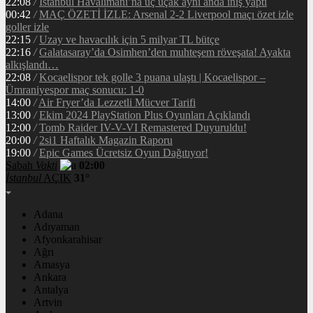
22:08
/
İstanbul Havalimanı’na üç uçak aynı anda iniş yaptı
00:42
/
MAÇ ÖZETİ İZLE: Arsenal 2-2 Liverpool maçı özet izle
goller izle
22:15
/
Uzay ve havacılık için 5 milyar TL bütçe
22:16
/
Galatasaray’da Osimhen’den muhteşem röveşata! Ayakta
alkışlandı…
22:08
/
Kocaelispor tek golle 3 puana ulaştı | Kocaelispor –
Ümraniyespor maç sonucu: 1-0
14:00
/
Air Fryer’da Lezzetli Mücver Tarifi
13:00
/
Ekim 2024 PlayStation Plus Oyunları Açıklandı
12:00
/
Tomb Raider IV-V-VI Remastered Duyuruldu!
20:00
/
2si1 Haftalık Magazin Raporu
19:00
/
Epic Games Ücretsiz Oyun Dağıtıyor!
Sabah
Vakti
02:00
İstanbul
AÇIK
31°
Adana
Adıyaman
Afyonkarahisar
Ağrı
Amasya
Ankara
Antalya
Artvin