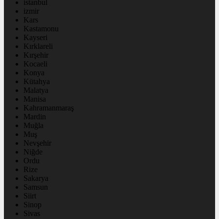
istanbul
izmir
Kars
Kastamonu
Kayseri
Kırklareli
Kırşehir
Kocaeli
Konya
Kütahya
Malatya
Manisa
Kahramanmaraş
Mardin
Muğla
Muş
Nevşehir
Niğde
Ordu
Rize
Sakarya
Samsun
Siirt
Sinop
Sivas