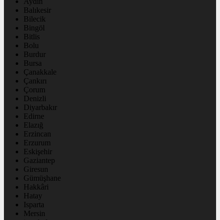
Aydın
Balıkesir
Bilecik
Bingöl
Bitlis
Bolu
Burdur
Bursa
Çanakkale
Çankırı
Çorum
Denizli
Diyarbakır
Edirne
Elazığ
Erzincan
Erzurum
Eskişehir
Gaziantep
Giresun
Gümüşhane
Hakkâri
Hatay
Isparta
Mersin