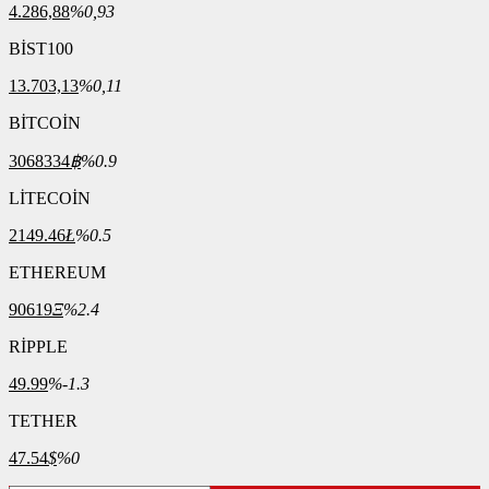
4.286,88
%0,93
BİST100
13.703,13
%0,11
BİTCOİN
3068334
฿
%0.9
LİTECOİN
2149.46
Ł
%0.5
ETHEREUM
90619
Ξ
%2.4
RİPPLE
49.99
%-1.3
TETHER
47.54
$
%0