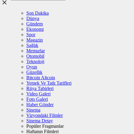
Son Dakika
Dünya
Gündem
Ekonomi
Spor
Magazin
Sağlık
Memurlar
Otomobil
Teknoloji
Oyun
Güzellik
Bitcoin Altcoin
Yemek Ve Tatlı Tarifleri
Rüya Tabirleri
Video Galeri
Foto Galeri
Haber Gönder
Sinema
Vizyondaki Filmler
Sinema Detay
Popüler Fragmanlar
Haftanın Filmleri