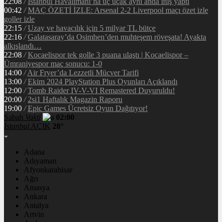
22:08
/
İstanbul Havalimanı’na üç uçak aynı anda iniş yaptı
00:42
/
MAÇ ÖZETİ İZLE: Arsenal 2-2 Liverpool maçı özet izle
goller izle
22:15
/
Uzay ve havacılık için 5 milyar TL bütçe
22:16
/
Galatasaray’da Osimhen’den muhteşem röveşata! Ayakta
alkışlandı…
22:08
/
Kocaelispor tek golle 3 puana ulaştı | Kocaelispor –
Ümraniyespor maç sonucu: 1-0
14:00
/
Air Fryer’da Lezzetli Mücver Tarifi
13:00
/
Ekim 2024 PlayStation Plus Oyunları Açıklandı
12:00
/
Tomb Raider IV-V-VI Remastered Duyuruldu!
20:00
/
2si1 Haftalık Magazin Raporu
19:00
/
Epic Games Ücretsiz Oyun Dağıtıyor!
Sabah
Vakti
02:00
İstanbul
AÇIK
28°
Adana
Adıyaman
Afyonkarahisar
Ağrı
Amasya
Ankara
Antalya
Artvin