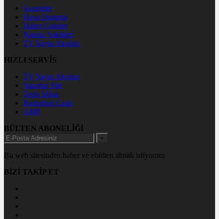
Gazeteler
Hava Durumu
Haber Gönder
Namaz Vakitleri
TV Yayın Akışları
HIZLI SERVİS
TV Yayın Akışları
Yazarlar Site
Tenis İddaa
Basketbol Canlı
AMP
BÜLTEN ABONELİĞİ
+
Bu web sitesinden haber ve ebülten almak istiyorum
BİZİ TAKİP ET