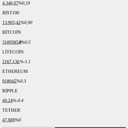
4.346,07
%0,10
BİST100
13.903,42
%0,90
BİTCOİN
3109585
฿
%0.5
LİTECOİN
2167.13
Ł
%-1.1
ETHEREUM
91804
Ξ
%0.3
RİPPLE
49.24
%-0.4
TETHER
47.68
$
%0