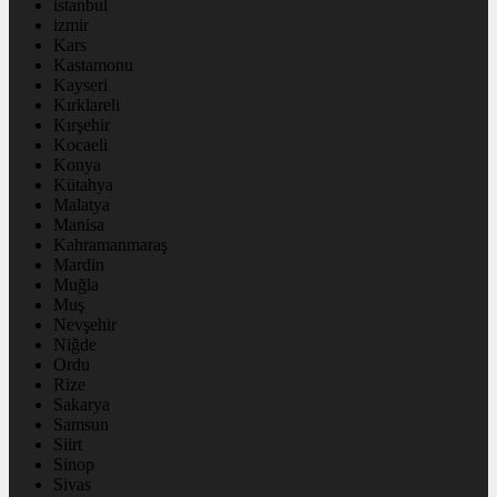
istanbul
izmir
Kars
Kastamonu
Kayseri
Kırklareli
Kırşehir
Kocaeli
Konya
Kütahya
Malatya
Manisa
Kahramanmaraş
Mardin
Muğla
Muş
Nevşehir
Niğde
Ordu
Rize
Sakarya
Samsun
Siirt
Sinop
Sivas