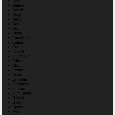
Aydın
Balıkesir
Bilecik
Bingöl
Bitlis
Bolu
Burdur
Bursa
Çanakkale
Çankırı
Çorum
Denizli
Diyarbakır
Edirne
Elazığ
Erzincan
Erzurum
Eskişehir
Gaziantep
Giresun
Gümüşhane
Hakkâri
Hatay
Isparta
Mersin