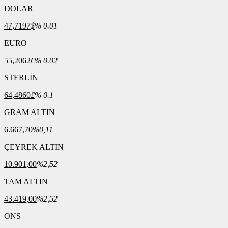
DOLAR
47,7197
$
% 0.01
EURO
55,2062
€
% 0.02
STERLİN
64,4860
£
% 0.1
GRAM ALTIN
6.667,70
%0,11
ÇEYREK ALTIN
10.901,00
%2,52
TAM ALTIN
43.419,00
%2,52
ONS