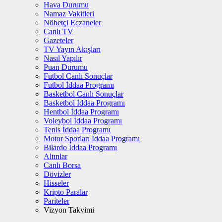
Hava Durumu
Namaz Vakitleri
Nöbetçi Eczaneler
Canlı TV
Gazeteler
TV Yayın Akışları
Nasıl Yapılır
Puan Durumu
Futbol Canlı Sonuçlar
Futbol İddaa Programı
Basketbol Canlı Sonuçlar
Basketbol İddaa Programı
Hentbol İddaa Programı
Voleybol İddaa Programı
Tenis İddaa Programı
Motor Sporları İddaa Programı
Bilardo İddaa Programı
Altınlar
Canlı Borsa
Dövizler
Hisseler
Kripto Paralar
Pariteler
Vizyon Takvimi