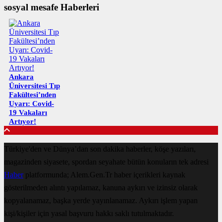
sosyal mesafe Haberleri
Ankara
Üniversitesi Tıp
Fakültesi’nden
Uyarı: Covid-
19 Vakaları
Artıyor!
Türkiye'den ve Dünya’dan son dakika haberler, köşe yazıları,
magazinden siyasete, spordan seyahate bütün konuların tek adresi
Haber
platformunda; Alem.Gen.Tr haber içerikleri kaynak
gösterilmeden alıntı yapılamaz, kanuna aykırı ve izinsiz olarak
kopyalanamaz, başka yerde yayınlanamaz. Aykırı işlem yapan
kişi/kişiler için yasal başvuru hakkı saklı tutulmaktadır.