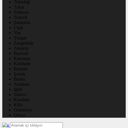
Tekirdağ
Tokat
Trabzon
Tunceli
Şanlıurfa
Uşak
Van
Yozgat
Zonguldak
Aksaray
Bayburt
Karaman
Kırıkkale
Batman
Şırnak
Bartın
Ardahan
Iğdır
Yalova
Karabük
Kilis
Osmaniye
Düzce