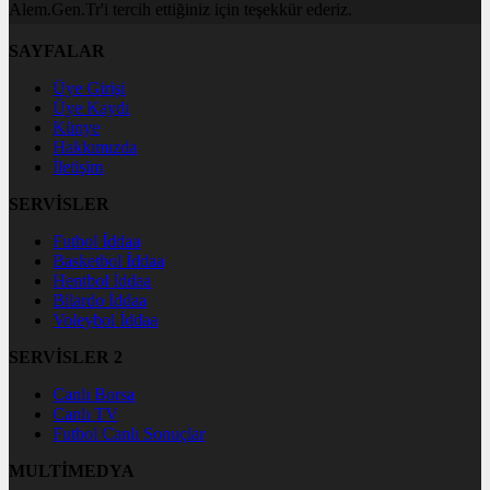
Alem.Gen.Tr'i tercih ettiğiniz için teşekkür ederiz.
SAYFALAR
Üye Girişi
Üye Kaydı
Künye
Hakkımızda
İletişim
SERVİSLER
Futbol İddaa
Basketbol İddaa
Hentbol İddaa
Bilardo İddaa
Voleybol İddaa
SERVİSLER 2
Canlı Borsa
Canlı TV
Futbol Canlı Sonuçlar
MULTİMEDYA