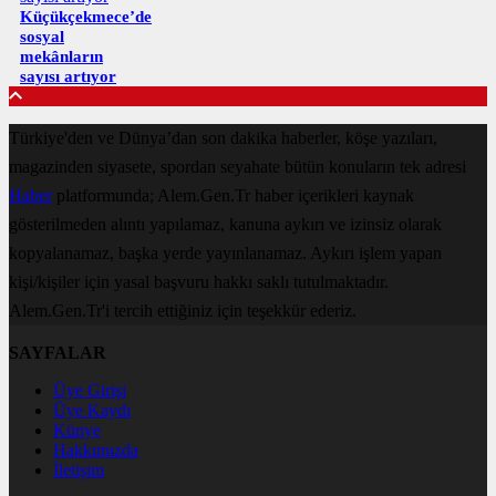
Küçükçekmece’de
sosyal
mekânların
sayısı artıyor
Türkiye'den ve Dünya’dan son dakika haberler, köşe yazıları,
magazinden siyasete, spordan seyahate bütün konuların tek adresi
Haber
platformunda; Alem.Gen.Tr haber içerikleri kaynak
gösterilmeden alıntı yapılamaz, kanuna aykırı ve izinsiz olarak
kopyalanamaz, başka yerde yayınlanamaz. Aykırı işlem yapan
kişi/kişiler için yasal başvuru hakkı saklı tutulmaktadır.
Alem.Gen.Tr'i tercih ettiğiniz için teşekkür ederiz.
SAYFALAR
Üye Girişi
Üye Kaydı
Künye
Hakkımızda
İletişim