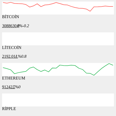
BİTCOİN
3088630
฿
%-0.2
LİTECOİN
2192.01
Ł
%0.8
ETHEREUM
91242
Ξ
%0
RİPPLE