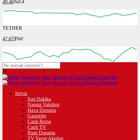
49.46
%0.4
TETHER
47.67
$
%0
Servis
Son Dakika
Namaz Vakitleri
Hava Durumu
Gazeteler
Canlı Borsa
Canlı TV
Puan Durumu
TV Yayın Akışları