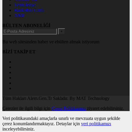
Tenis İddaa
Basketbol Canlı
AMP
BÜLTEN ABONELİĞİ
+
Bu web sitesinden haber ve ebülten almak istiyorum
BİZİ TAKİP ET
Tüm Hakları Alem.Gen.Tr Saklıdır. By MAT Technology
Çerezler ile ilgili bilgi için
Çerez Politikamızı
ziyaret edebilirsiniz.
Veri politikasındaki amaçlarla sınırlı ve mevzuata uygun şekilde
çerez konumlandırmaktayız. Detaylar için
veri politikamızı
inceleyebilirsiniz.