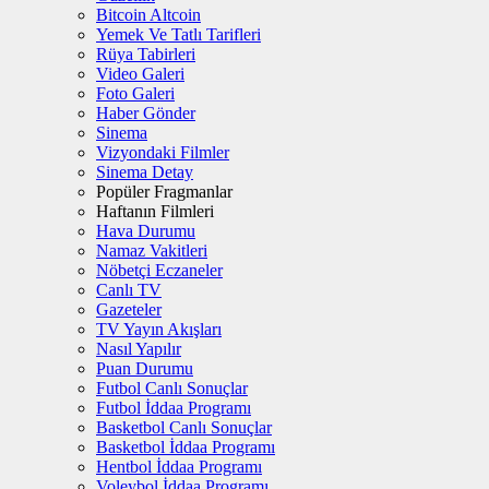
Bitcoin Altcoin
Yemek Ve Tatlı Tarifleri
Rüya Tabirleri
Video Galeri
Foto Galeri
Haber Gönder
Sinema
Vizyondaki Filmler
Sinema Detay
Popüler Fragmanlar
Haftanın Filmleri
Hava Durumu
Namaz Vakitleri
Nöbetçi Eczaneler
Canlı TV
Gazeteler
TV Yayın Akışları
Nasıl Yapılır
Puan Durumu
Futbol Canlı Sonuçlar
Futbol İddaa Programı
Basketbol Canlı Sonuçlar
Basketbol İddaa Programı
Hentbol İddaa Programı
Voleybol İddaa Programı