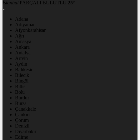
İstanbul
PARÇALI BULUTLU
25°
Adana
Adıyaman
Afyonkarahisar
Ağrı
Amasya
Ankara
Antalya
Artvin
Aydın
Balıkesir
Bilecik
Bingöl
Bitlis
Bolu
Burdur
Bursa
Çanakkale
Çankırı
Çorum
Denizli
Diyarbakır
Edirne