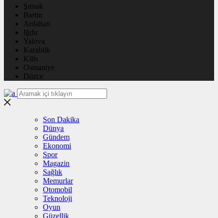
Şırnak
Bartın
Ardahan
Iğdır
Yalova
Karabük
Kilis
Osmaniye
Düzce
Son Dakika
Dünya
Gündem
Ekonomi
Spor
Magazin
Sağlık
Memurlar
Otomobil
Teknoloji
Oyun
Güzellik