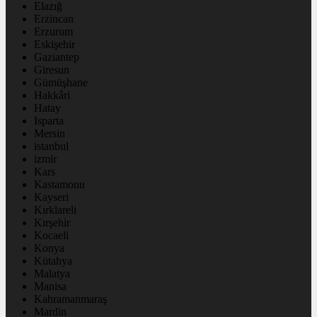
Elazığ
Erzincan
Erzurum
Eskişehir
Gaziantep
Giresun
Gümüşhane
Hakkâri
Hatay
Isparta
Mersin
istanbul
izmir
Kars
Kastamonu
Kayseri
Kırklareli
Kırşehir
Kocaeli
Konya
Kütahya
Malatya
Manisa
Kahramanmaraş
Mardin