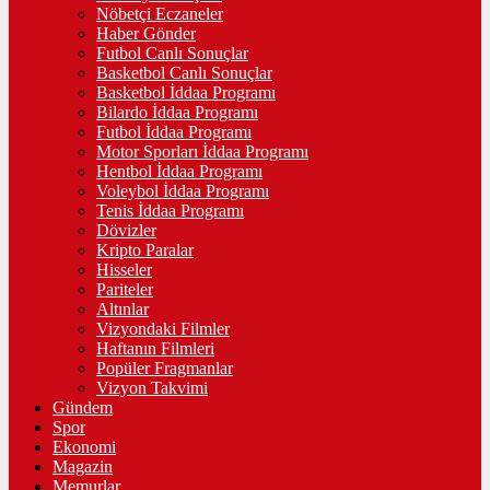
Nöbetçi Eczaneler
Haber Gönder
Futbol Canlı Sonuçlar
Basketbol Canlı Sonuçlar
Basketbol İddaa Programı
Bilardo İddaa Programı
Futbol İddaa Programı
Motor Sporları İddaa Programı
Hentbol İddaa Programı
Voleybol İddaa Programı
Tenis İddaa Programı
Dövizler
Kripto Paralar
Hisseler
Pariteler
Altınlar
Vizyondaki Filmler
Haftanın Filmleri
Popüler Fragmanlar
Vizyon Takvimi
Gündem
Spor
Ekonomi
Magazin
Memurlar