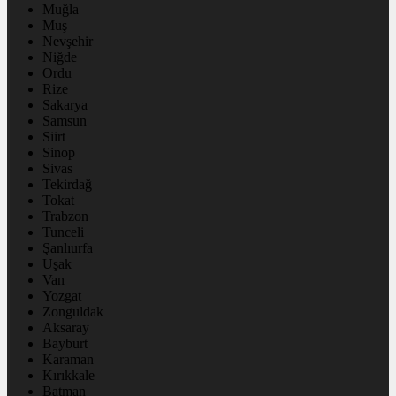
Muğla
Muş
Nevşehir
Niğde
Ordu
Rize
Sakarya
Samsun
Siirt
Sinop
Sivas
Tekirdağ
Tokat
Trabzon
Tunceli
Şanlıurfa
Uşak
Van
Yozgat
Zonguldak
Aksaray
Bayburt
Karaman
Kırıkkale
Batman