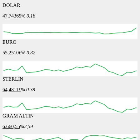
DOLAR
47,7436
$
% 0.18
EURO
55,2510
€
% 0.32
STERLİN
64,4811
£
% 0.38
GRAM ALTIN
6.660,55
%2,59