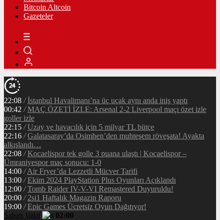
Bitcoin Altcoin
Gazeteler
22:08
/
İstanbul Havalimanı’na üç uçak aynı anda iniş yaptı
00:42
/
MAÇ ÖZETİ İZLE: Arsenal 2-2 Liverpool maçı özet izle
goller izle
22:15
/
Uzay ve havacılık için 5 milyar TL bütçe
22:16
/
Galatasaray’da Osimhen’den muhteşem röveşata! Ayakta
alkışlandı…
22:08
/
Kocaelispor tek golle 3 puana ulaştı | Kocaelispor –
Ümraniyespor maç sonucu: 1-0
14:00
/
Air Fryer’da Lezzetli Mücver Tarifi
13:00
/
Ekim 2024 PlayStation Plus Oyunları Açıklandı
12:00
/
Tomb Raider IV-V-VI Remastered Duyuruldu!
20:00
/
2si1 Haftalık Magazin Raporu
19:00
/
Epic Games Ücretsiz Oyun Dağıtıyor!
Sabah
Vakti
02:00