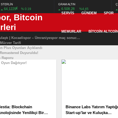
STERLİN
GRAM ALTIN
Ç
£
64,1229
6.508,28
% 0.19
%4,45
na üç uçak aynı anda iniş yaptı
SERVIS
GÜNDEM
SPOR
nal 2-2 Liverpool maçı özet izle goller izle
in 5 milyar TL bütçe
hen’den muhteşem röveşata! Ayakta alkışlandı…
MEMURLAR
BITCOIN ALTCOI
Kocaelispor tek golle 3 puana ulaştı | Kocaelispor – Ümraniyespor maç sonucu: 1-0
 Mücver Tarifi
n Plus Oyunları Açıklandı
 Remastered Duyuruldu!
n Raporu
 Oyun Dağıtıyor!
lestia: Blockchain
Binance Labs Yatırım Yaptığ
nolojisinde Yenilikçi Bir
Start-up’lar ve Kuluçka