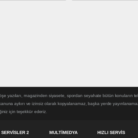
züm
Programı
öşe yazıları, magazinden siyasete, spordan seyahate bütün konuların te
 kanuna aykırı ve izinsiz olarak kopyalanamaz, başka yerde yayınlanamaz. 
ğiniz için teşekkür ederiz.
SERVİSLER 2
MULTİMEDYA
HIZLI SERVİS