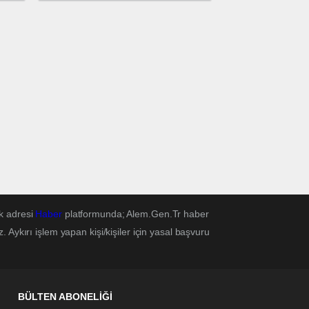
Etme Yöntemi
k adresi
Haber
platformunda; Alem.Gen.Tr haber
Aykırı işlem yapan kişi/kişiler için yasal başvuru
BÜLTEN ABONELİĞİ