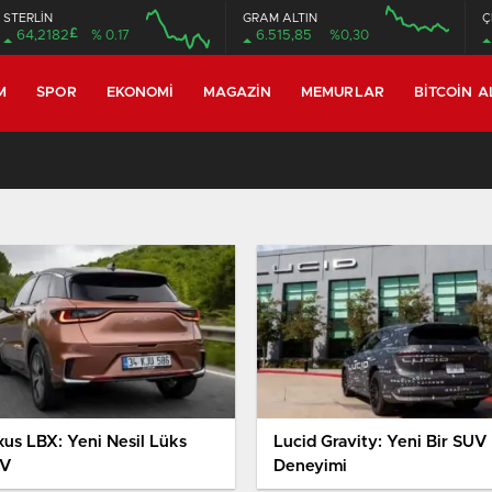
STERLİN
GRAM ALTIN
Ç
£
64,2182
% 0.17
6.515,85
%0,30
M
SPOR
EKONOMI
MAGAZIN
MEMURLAR
BITCOIN A
xus LBX: Yeni Nesil Lüks
Lucid Gravity: Yeni Bir SUV
V
Deneyimi