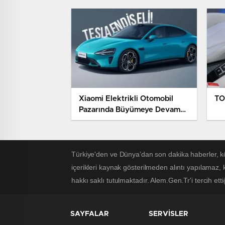
Xiaomi Elektrikli Otomobil
TO
Pazarında Büyümeye Devam
Ediyor
Türkiye'den ve Dünya’dan son dakika haberler, k
içerikleri kaynak gösterilmeden alıntı yapılamaz,
hakkı saklı tutulmaktadır. Alem.Gen.Tr'i tercih etti
SAYFALAR
SERVİSLER