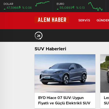
DOLAR
EURO
$
€
47,5966
% 0.06
55,0893
% 0.13
SERVIS
GÜNDE
SUV Haberleri
BYD Hiace 07 SUV: Uygun
Le
Fiyatlı ve Güçlü Elektrikli SUV
SU