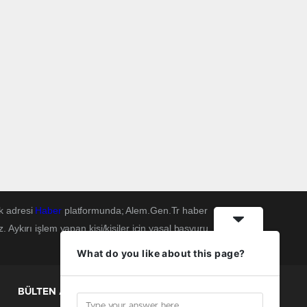
k adresi
Haber
platformunda; Alem.Gen.Tr haber
Aykırı işlem yapan kişi/kişiler için yasal başvuru
What do you like about this page?
BÜLTEN ABONELİĞİ