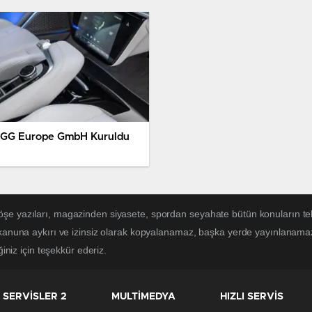
GG Europe GmbH Kuruldu
öşe yazıları, magazinden siyasete, spordan seyahate bütün konuların te
 kanuna aykırı ve izinsiz olarak kopyalanamaz, başka yerde yayınlanamaz. 
ğiniz için teşekkür ederiz.
SERVİSLER 2
MULTİMEDYA
HIZLI SERVİS