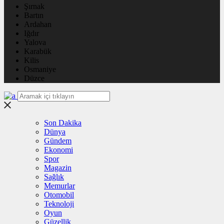
Şırnak
Bartın
Ardahan
Iğdır
Yalova
Karabük
Kilis
Osmaniye
Düzce
Son Dakika
Dünya
Gündem
Ekonomi
Spor
Magazin
Sağlık
Memurlar
Otomobil
Teknoloji
Oyun
Güzellik