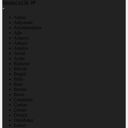
İstanbul
AÇIK
28°
Adana
Adıyaman
Afyonkarahisar
Ağrı
Amasya
Ankara
Antalya
Artvin
Aydın
Balıkesir
Bilecik
Bingöl
Bitlis
Bolu
Burdur
Bursa
Çanakkale
Çankırı
Çorum
Denizli
Diyarbakır
Edirne