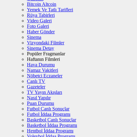
Bitcoin Altcoin
Yemek Ve Tatlı Tarifleri
Rüya Tabirleri
Video Galeri
Foto Galeri
Haber Gönder
Sinema
Vizyondaki Filmler
Sinema Detay
Popüler Fragmanlar
Haftanın Filmleri
Hava Durumu
Namaz Vakitleri
Nöbetçi Eczaneler
Canlı TV
Gazeteler
TV Yayın Akışları
Nasıl Yapılır
Puan Durumu
Futbol Canlı Sonuçlar
Futbol İddaa Programı
Basketbol Canlı Sonuçlar
Basketbol İddaa Programı
Hentbol İddaa Programı
Voleybol İddaa Programı