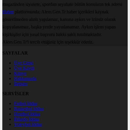
magazinden siyasete, spordan seyahate bütün konuların tek adresi
Haber
platformunda; Alem.Gen.Tr haber içerikleri kaynak
gösterilmeden alıntı yapılamaz, kanuna aykırı ve izinsiz olarak
kopyalanamaz, başka yerde yayınlanamaz. Aykırı işlem yapan
kişi/kişiler için yasal başvuru hakkı saklı tutulmaktadır.
Alem.Gen.Tr'i tercih ettiğiniz için teşekkür ederiz.
SAYFALAR
Üye Girişi
Üye Kaydı
Künye
Hakkımızda
İletişim
SERVİSLER
Futbol İddaa
Basketbol İddaa
Hentbol İddaa
Bilardo İddaa
Voleybol İddaa