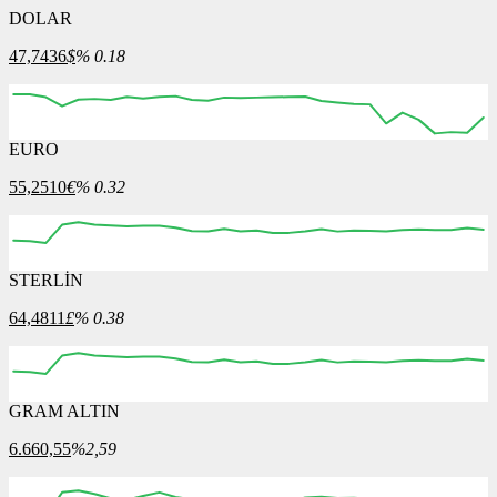
DOLAR
47,7436
$
% 0.18
EURO
55,2510
€
% 0.32
STERLİN
64,4811
£
% 0.38
GRAM ALTIN
6.660,55
%2,59