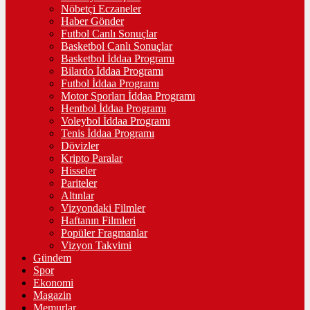
Nöbetçi Eczaneler
Haber Gönder
Futbol Canlı Sonuçlar
Basketbol Canlı Sonuçlar
Basketbol İddaa Programı
Bilardo İddaa Programı
Futbol İddaa Programı
Motor Sporları İddaa Programı
Hentbol İddaa Programı
Voleybol İddaa Programı
Tenis İddaa Programı
Dövizler
Kripto Paralar
Hisseler
Pariteler
Altınlar
Vizyondaki Filmler
Haftanın Filmleri
Popüler Fragmanlar
Vizyon Takvimi
Gündem
Spor
Ekonomi
Magazin
Memurlar