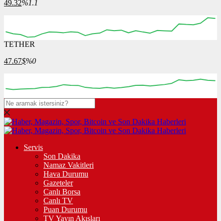
49.32
%1.1
TETHER
47.67
$
%0
Servis
Son Dakika
Namaz Vakitleri
Hava Durumu
Gazeteler
Canlı Borsa
Canlı TV
Puan Durumu
TV Yayın Akışları