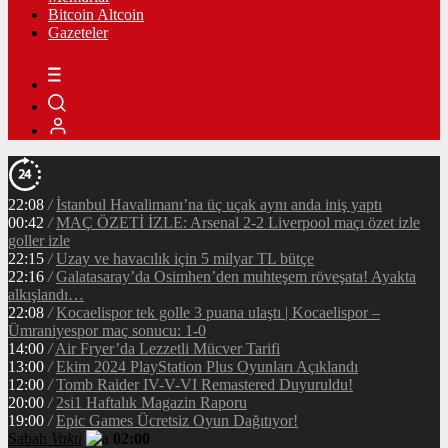
Bitcoin Altcoin
Gazeteler
22:08
/
İstanbul Havalimanı’na üç uçak aynı anda iniş yaptı
00:42
/
MAÇ ÖZETİ İZLE: Arsenal 2-2 Liverpool maçı özet izle
goller izle
22:15
/
Uzay ve havacılık için 5 milyar TL bütçe
22:16
/
Galatasaray’da Osimhen’den muhteşem röveşata! Ayakta
alkışlandı…
22:08
/
Kocaelispor tek golle 3 puana ulaştı | Kocaelispor –
Ümraniyespor maç sonucu: 1-0
14:00
/
Air Fryer’da Lezzetli Mücver Tarifi
13:00
/
Ekim 2024 PlayStation Plus Oyunları Açıklandı
12:00
/
Tomb Raider IV-V-VI Remastered Duyuruldu!
20:00
/
2si1 Haftalık Magazin Raporu
19:00
/
Epic Games Ücretsiz Oyun Dağıtıyor!
Sabah
Vakti
02:00