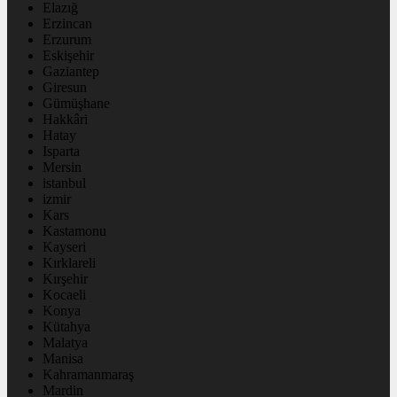
Elazığ
Erzincan
Erzurum
Eskişehir
Gaziantep
Giresun
Gümüşhane
Hakkâri
Hatay
Isparta
Mersin
istanbul
izmir
Kars
Kastamonu
Kayseri
Kırklareli
Kırşehir
Kocaeli
Konya
Kütahya
Malatya
Manisa
Kahramanmaraş
Mardin