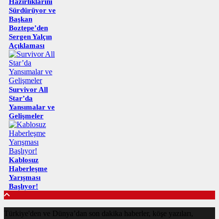
Hazırlıklarını
Sürdürüyor ve
Başkan
Boztepe’den
Sergen Yalçın
Açıklaması
Survivor All
Star’da
Yansımalar ve
Gelişmeler
Kablosuz
Haberleşme
Yarışması
Başlıyor!
Türkiye'den ve Dünya’dan son dakika haberler, köşe yazıları,