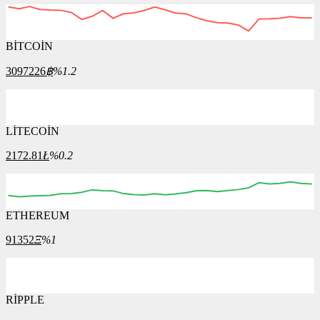
BİTCOİN
3097226
฿
%1.2
LİTECOİN
2172.81
Ł
%0.2
ETHEREUM
91352
Ξ
%1
RİPPLE