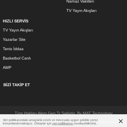
Namaz Vakitleri
TV Yayın Akışları
HIZLI SERVİS
TV Yayın Akışları
Yazarlar Site
Tenis İddaa
Basketbol Canlı
AMP
BİZİ TAKİP ET
Tüm Hakları Alem.Gen.Tr Saklıdır. By MAT Technology
Veri politikasındaki amaçlarla sınırlı ve mevzuata uygun şekilde çerez
Çerezler ile ilgili bilgi için
Çerez Politikamızı
ziyaret edebilirsiniz.
konumlandırmaktayız. Detaylar için
veri politikamızı
inceleyebilirsiniz.