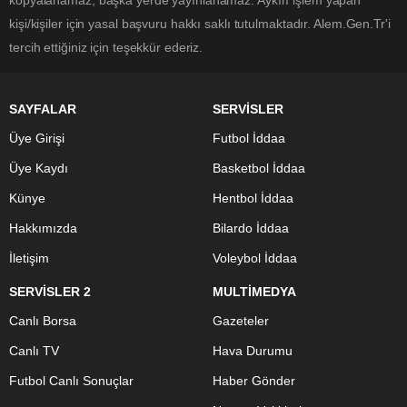
kopyalanamaz, başka yerde yayınlanamaz. Aykırı işlem yapan
kişi/kişiler için yasal başvuru hakkı saklı tutulmaktadır. Alem.Gen.Tr'i
tercih ettiğiniz için teşekkür ederiz.
SAYFALAR
SERVİSLER
Üye Girişi
Futbol İddaa
Üye Kaydı
Basketbol İddaa
Künye
Hentbol İddaa
Hakkımızda
Bilardo İddaa
İletişim
Voleybol İddaa
SERVİSLER 2
MULTİMEDYA
Canlı Borsa
Gazeteler
Canlı TV
Hava Durumu
Futbol Canlı Sonuçlar
Haber Gönder