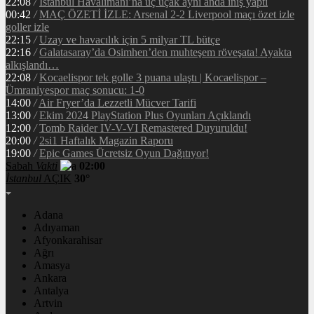
22:08
/
İstanbul Havalimanı’na üç uçak aynı anda iniş yaptı
00:42
/
MAÇ ÖZETİ İZLE: Arsenal 2-2 Liverpool maçı özet izle
goller izle
22:15
/
Uzay ve havacılık için 5 milyar TL bütçe
22:16
/
Galatasaray’da Osimhen’den muhteşem röveşata! Ayakta
alkışlandı…
22:08
/
Kocaelispor tek golle 3 puana ulaştı | Kocaelispor –
Ümraniyespor maç sonucu: 1-0
14:00
/
Air Fryer’da Lezzetli Mücver Tarifi
13:00
/
Ekim 2024 PlayStation Plus Oyunları Açıklandı
12:00
/
Tomb Raider IV-V-VI Remastered Duyuruldu!
20:00
/
2si1 Haftalık Magazin Raporu
19:00
/
Epic Games Ücretsiz Oyun Dağıtıyor!
Sabah
Vakti
02:00
İstanbul
AÇIK
30°
Adana
Adıyaman
Afyonkarahisar
Ağrı
Amasya
Ankara
Antalya
Artvin