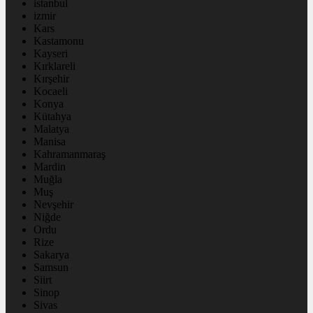
istanbul
izmir
Kars
Kastamonu
Kayseri
Kırklareli
Kırşehir
Kocaeli
Konya
Kütahya
Malatya
Manisa
Kahramanmaraş
Mardin
Muğla
Muş
Nevşehir
Niğde
Ordu
Rize
Sakarya
Samsun
Siirt
Sinop
Sivas