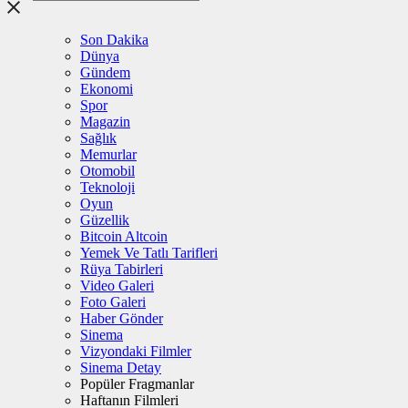
Son Dakika
Dünya
Gündem
Ekonomi
Spor
Magazin
Sağlık
Memurlar
Otomobil
Teknoloji
Oyun
Güzellik
Bitcoin Altcoin
Yemek Ve Tatlı Tarifleri
Rüya Tabirleri
Video Galeri
Foto Galeri
Haber Gönder
Sinema
Vizyondaki Filmler
Sinema Detay
Popüler Fragmanlar
Haftanın Filmleri