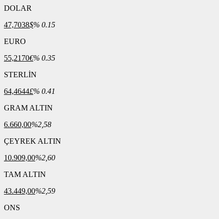
DOLAR
47,7038
$
% 0.15
EURO
55,2170
€
% 0.35
STERLİN
64,4644
£
% 0.41
GRAM ALTIN
6.660,00
%2,58
ÇEYREK ALTIN
10.909,00
%2,60
TAM ALTIN
43.449,00
%2,59
ONS