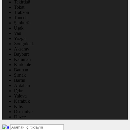
Tekirdağ
Tokat
Trabzon
Tunceli
Şanlıurfa
Uşak
Van
Yozgat
Zonguldak
Aksaray
Bayburt
Karaman
Kırıkkale
Batman
Şırnak
Bartın
Ardahan
Iğdır
Yalova
Karabük
Kilis
Osmaniye
Düzce