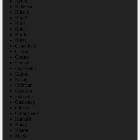
Aydın
Balıkesir
Bilecik
Bingöl
Bitlis
Bolu
Burdur
Bursa
Çanakkale
Çankırı
Çorum
Denizli
Diyarbakır
Edirne
Elazığ
Erzincan
Erzurum
Eskişehir
Gaziantep
Giresun
Gümüşhane
Hakkâri
Hatay
Isparta
Mersin