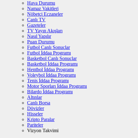
Hava Durumu
Namaz Vakitleri
Nöbetçi Eczaneler
Canlı TV
Gazeteler
TV Yayın Akışları
Nasıl Yapılır
Puan Durumu
Futbol Canlı Sonuçlar
Futbol İddaa Programı
Basketbol Canlı Sonuçlar
Basketbol İddaa Programı
Hentbol İddaa Programı
Voleybol İddaa Programı
Tenis İddaa Programı
Motor Sporları İddaa Programı
Bilardo İddaa Programı
Altınlar
Canlı Borsa
Dövizler
Hisseler
Kripto Paralar
Pariteler
Vizyon Takvimi