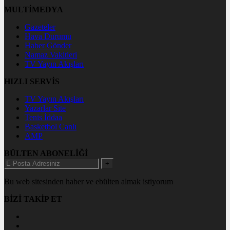
MULTİMEDYA
Gazeteler
Hava Durumu
Haber Gönder
Namaz Vakitleri
TV Yayın Akışları
HIZLI SERVİS
TV Yayın Akışları
Yazarlar Site
Tenis İddaa
Basketbol Canlı
AMP
BÜLTEN ABONELİĞİ
+
Bu web sitesinden haber ve ebülten almak istiyorum
BİZİ TAKİP ET