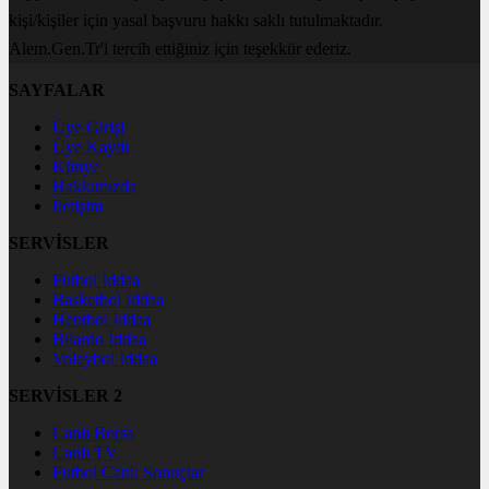
kişi/kişiler için yasal başvuru hakkı saklı tutulmaktadır.
Alem.Gen.Tr'i tercih ettiğiniz için teşekkür ederiz.
SAYFALAR
Üye Girişi
Üye Kaydı
Künye
Hakkımızda
İletişim
SERVİSLER
Futbol İddaa
Basketbol İddaa
Hentbol İddaa
Bilardo İddaa
Voleybol İddaa
SERVİSLER 2
Canlı Borsa
Canlı TV
Futbol Canlı Sonuçlar