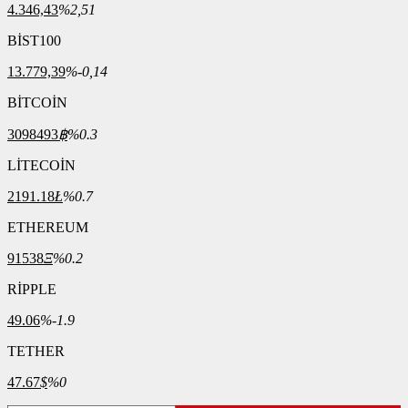
4.346,43
%2,51
BİST100
13.779,39
%-0,14
BİTCOİN
3098493
฿
%0.3
LİTECOİN
2191.18
Ł
%0.7
ETHEREUM
91538
Ξ
%0.2
RİPPLE
49.06
%-1.9
TETHER
47.67
$
%0