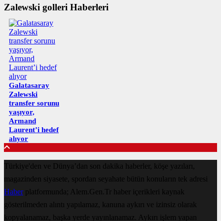
Zalewski golleri Haberleri
Galatasaray
Zalewski
transfer sorunu
yaşıyor,
Armand
Laurent’i hedef
alıyor
Türkiye'den ve Dünya’dan son dakika haberler, köşe yazıları,
magazinden siyasete, spordan seyahate bütün konuların tek adresi
Haber
platformunda; Alem.Gen.Tr haber içerikleri kaynak
gösterilmeden alıntı yapılamaz, kanuna aykırı ve izinsiz olarak
kopyalanamaz, başka yerde yayınlanamaz. Aykırı işlem yapan