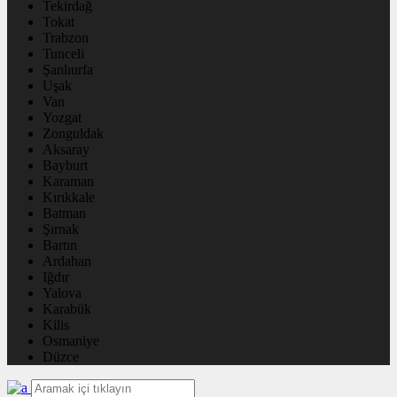
Tekirdağ
Tokat
Trabzon
Tunceli
Şanlıurfa
Uşak
Van
Yozgat
Zonguldak
Aksaray
Bayburt
Karaman
Kırıkkale
Batman
Şırnak
Bartın
Ardahan
Iğdır
Yalova
Karabük
Kilis
Osmaniye
Düzce