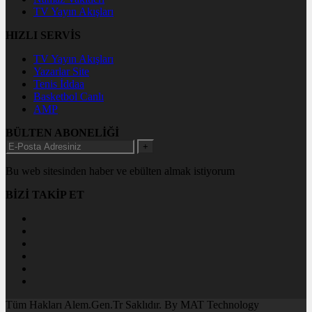
TV Yayın Akışları
HIZLI SERVİS
TV Yayın Akışları
Yazarlar Site
Tenis İddaa
Basketbol Canlı
AMP
BÜLTEN ABONELİĞİ
+
Bu web sitesinden haber ve ebülten almak istiyorum
BİZİ TAKİP ET
Tüm Hakları Alem.Gen.Tr Saklıdır. By MAT Technology