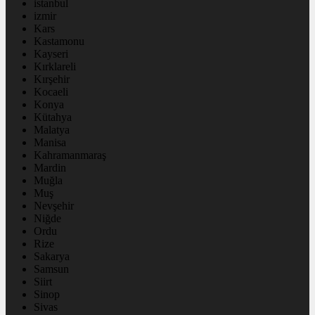
istanbul
izmir
Kars
Kastamonu
Kayseri
Kırklareli
Kırşehir
Kocaeli
Konya
Kütahya
Malatya
Manisa
Kahramanmaraş
Mardin
Muğla
Muş
Nevşehir
Niğde
Ordu
Rize
Sakarya
Samsun
Siirt
Sinop
Sivas