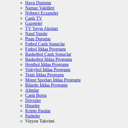
Hava Durumu
Namaz Vakitleri
Nöbetçi Eczaneler
Canlı TV
Gazeteler
TV Yayın Akışları
Nasıl Yapılır
Puan Durumu
Futbol Canlı Sonuçlar
Futbol İddaa Programı
Basketbol Canlı Sonuçlar
Basketbol İddaa Programı
Hentbol İddaa Programı
Voleybol İddaa Programı
Tenis İddaa Programı
Motor Sporları İddaa Programı
Bilardo İddaa Programı
Altınlar
Canlı Borsa
Dövizler
Hisseler
Kripto Paralar
Pariteler
Vizyon Takvimi