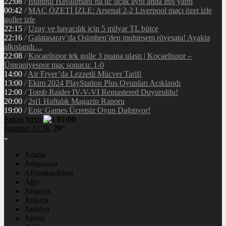
22:08
/
İstanbul Havalimanı’na üç uçak aynı anda iniş yaptı
00:42
/
MAÇ ÖZETİ İZLE: Arsenal 2-2 Liverpool maçı özet izle
goller izle
22:15
/
Uzay ve havacılık için 5 milyar TL bütçe
22:16
/
Galatasaray’da Osimhen’den muhteşem röveşata! Ayakta
alkışlandı…
22:08
/
Kocaelispor tek golle 3 puana ulaştı | Kocaelispor –
Ümraniyespor maç sonucu: 1-0
14:00
/
Air Fryer’da Lezzetli Mücver Tarifi
13:00
/
Ekim 2024 PlayStation Plus Oyunları Açıklandı
12:00
/
Tomb Raider IV-V-VI Remastered Duyuruldu!
20:00
/
2si1 Haftalık Magazin Raporu
19:00
/
Epic Games Ücretsiz Oyun Dağıtıyor!
Sabah
Vakti
02:00
İstanbul
AÇIK
29°
Adana
Adıyaman
Afyonkarahisar
Ağrı
Amasya
Ankara
Antalya
Artvin