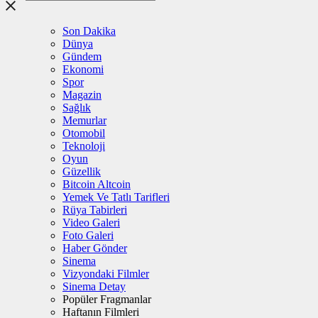
Son Dakika
Dünya
Gündem
Ekonomi
Spor
Magazin
Sağlık
Memurlar
Otomobil
Teknoloji
Oyun
Güzellik
Bitcoin Altcoin
Yemek Ve Tatlı Tarifleri
Rüya Tabirleri
Video Galeri
Foto Galeri
Haber Gönder
Sinema
Vizyondaki Filmler
Sinema Detay
Popüler Fragmanlar
Haftanın Filmleri