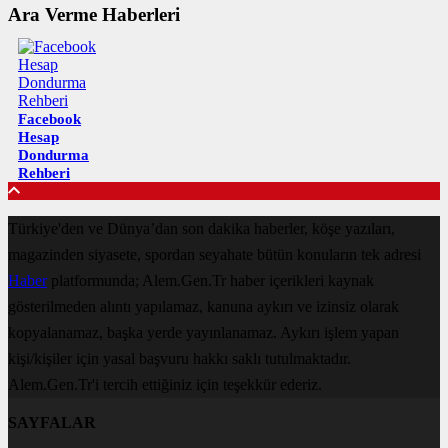
Ara Verme Haberleri
Facebook
Hesap
Dondurma
Rehberi
Türkiye'den ve Dünya’dan son dakika haberler, köşe yazıları,
magazinden siyasete, spordan seyahate bütün konuların tek adresi
Haber
platformunda; Alem.Gen.Tr haber içerikleri kaynak
gösterilmeden alıntı yapılamaz, kanuna aykırı ve izinsiz olarak
kopyalanamaz, başka yerde yayınlanamaz. Aykırı işlem yapan
kişi/kişiler için yasal başvuru hakkı saklı tutulmaktadır.
Alem.Gen.Tr'i tercih ettiğiniz için teşekkür ederiz.
SAYFALAR