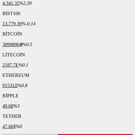
4.341,35
%2,39
BİST100
13.779,39
%-0,14
BİTCOİN
3099890
฿
%0.5
LİTECOİN
2187.7
Ł
%0.1
ETHEREUM
91531
Ξ
%0.8
RİPPLE
49.68
%3
TETHER
47.66
$
%0