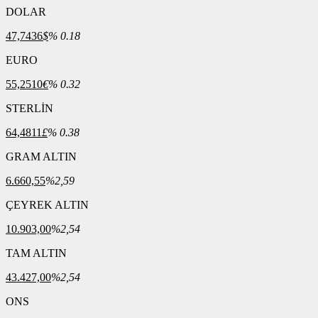
DOLAR
47,7436
$
% 0.18
EURO
55,2510
€
% 0.32
STERLİN
64,4811
£
% 0.38
GRAM ALTIN
6.660,55
%2,59
ÇEYREK ALTIN
10.903,00
%2,54
TAM ALTIN
43.427,00
%2,54
ONS