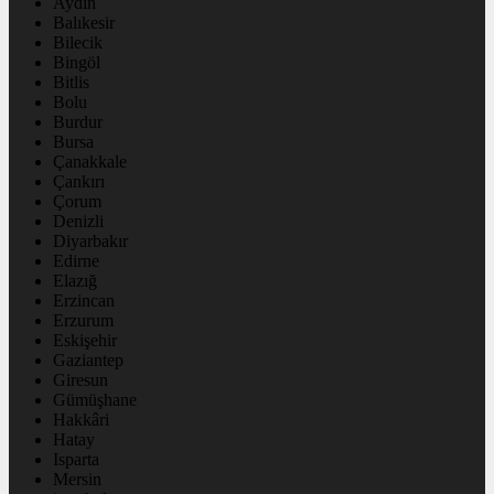
Aydın
Balıkesir
Bilecik
Bingöl
Bitlis
Bolu
Burdur
Bursa
Çanakkale
Çankırı
Çorum
Denizli
Diyarbakır
Edirne
Elazığ
Erzincan
Erzurum
Eskişehir
Gaziantep
Giresun
Gümüşhane
Hakkâri
Hatay
Isparta
Mersin