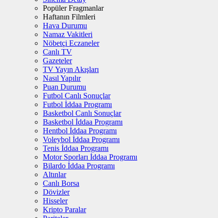
Popüler Fragmanlar
Haftanın Filmleri
Hava Durumu
Namaz Vakitleri
Nöbetçi Eczaneler
Canlı TV
Gazeteler
TV Yayın Akışları
Nasıl Yapılır
Puan Durumu
Futbol Canlı Sonuçlar
Futbol İddaa Programı
Basketbol Canlı Sonuçlar
Basketbol İddaa Programı
Hentbol İddaa Programı
Voleybol İddaa Programı
Tenis İddaa Programı
Motor Sporları İddaa Programı
Bilardo İddaa Programı
Altınlar
Canlı Borsa
Dövizler
Hisseler
Kripto Paralar