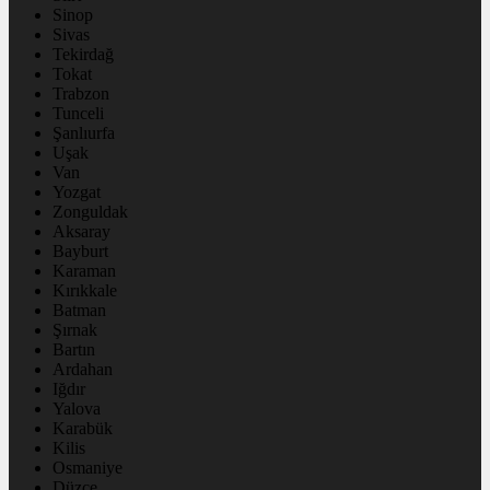
Sinop
Sivas
Tekirdağ
Tokat
Trabzon
Tunceli
Şanlıurfa
Uşak
Van
Yozgat
Zonguldak
Aksaray
Bayburt
Karaman
Kırıkkale
Batman
Şırnak
Bartın
Ardahan
Iğdır
Yalova
Karabük
Kilis
Osmaniye
Düzce