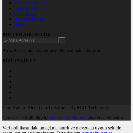
TV Yayın Akışları
Yazarlar Site
Tenis İddaa
Basketbol Canlı
AMP
BÜLTEN ABONELİĞİ
+
Bu web sitesinden haber ve ebülten almak istiyorum
BİZİ TAKİP ET
Tüm Hakları Alem.Gen.Tr Saklıdır. By MAT Technology
Çerezler ile ilgili bilgi için
Çerez Politikamızı
ziyaret edebilirsiniz.
Veri politikasındaki amaçlarla sınırlı ve mevzuata uygun şekilde