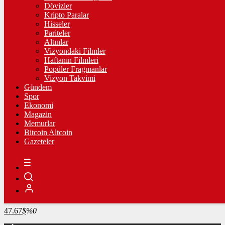
4.341,35
%2,39
Dövizler
Kripto Paralar
BİST100
Hisseler
Pariteler
13.779,39
%-0,14
Altınlar
Vizyondaki Filmler
BİTCOİN
Haftanın Filmleri
Popüler Fragmanlar
3097860
฿
%1.1
Vizyon Takvimi
Gündem
LİTECOİN
Spor
Ekonomi
2174.29
Ł
%0
Magazin
Memurlar
ETHEREUM
Bitcoin Altcoin
Gazeteler
91349
Ξ
%0.6
RİPPLE
49.32
%1
TETHER
47.67
$
%0