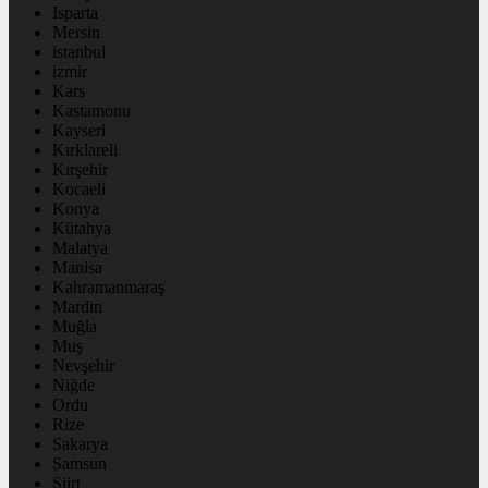
Isparta
Mersin
istanbul
izmir
Kars
Kastamonu
Kayseri
Kırklareli
Kırşehir
Kocaeli
Konya
Kütahya
Malatya
Manisa
Kahramanmaraş
Mardin
Muğla
Muş
Nevşehir
Niğde
Ordu
Rize
Sakarya
Samsun
Siirt