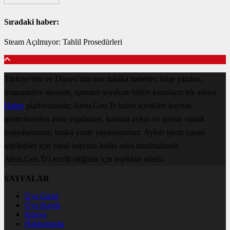
Sıradaki haber:
Steam Açılmıyor: Tahlil Prosedürleri
Türkiye'den ve Dünya’dan son dakika haberler, köşe yazıları,
magazinden siyasete, spordan seyahate bütün konuların tek adresi
Haber
platformunda; Alem.Gen.Tr haber içerikleri kaynak
gösterilmeden alıntı yapılamaz, kanuna aykırı ve izinsiz olarak
kopyalanamaz, başka yerde yayınlanamaz. Aykırı işlem yapan
kişi/kişiler için yasal başvuru hakkı saklı tutulmaktadır.
Alem.Gen.Tr'i tercih ettiğiniz için teşekkür ederiz.
SAYFALAR
Üye Girişi
Üye Kaydı
Künye
Hakkımızda