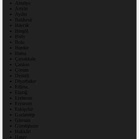
Antalya
Artvin
Aydın
Balıkesir
Bilecik
Bingöl
Bitlis
Bolu
Burdur
Bursa
Çanakkale
Çankırı
Çorum
Denizli
Diyarbakır
Edirne
Elazığ
Erzincan
Erzurum
Eskişehir
Gaziantep
Giresun
Gümüşhane
Hakkâri
Hatay