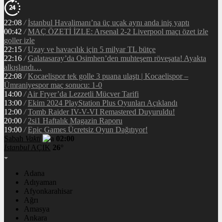
22:08
/
İstanbul Havalimanı’na üç uçak aynı anda iniş yaptı
00:42
/
MAÇ ÖZETİ İZLE: Arsenal 2-2 Liverpool maçı özet izle
goller izle
22:15
/
Uzay ve havacılık için 5 milyar TL bütçe
22:16
/
Galatasaray’da Osimhen’den muhteşem röveşata! Ayakta
alkışlandı…
22:08
/
Kocaelispor tek golle 3 puana ulaştı | Kocaelispor –
Ümraniyespor maç sonucu: 1-0
14:00
/
Air Fryer’da Lezzetli Mücver Tarifi
13:00
/
Ekim 2024 PlayStation Plus Oyunları Açıklandı
12:00
/
Tomb Raider IV-V-VI Remastered Duyuruldu!
20:00
/
2si1 Haftalık Magazin Raporu
19:00
/
Epic Games Ücretsiz Oyun Dağıtıyor!
Sabah
Vakti
02:00
İstanbul
AÇIK
26°
Adana
Adıyaman
Afyonkarahisar
Ağrı
Amasya
Ankara