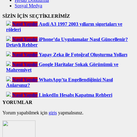
Hesap Dondurma
Sosyal Medya
SİZİN İÇİN SEÇTİKLERİMİZ
Nasıl Yapılır
Audi A3 1997 2003 yılların sigortaları ve
röleleri
Nasıl Yapılır
iPhone’da Uygulamalar Nasıl Güncellenir?
Detaylı Rehber
Nasıl Yapılır
Yapay Zeka ile Fotoğraf Oluşturma Yolları
Nasıl Yapılır
Google Haritalar Sokak Görünümü ve
Mahremiyet
Nasıl Yapılır
WhatsApp’ta Engellendiğinizi Nasıl
Anlarsınız?
Nasıl Yapılır
LinkedIn Hesabı Kapatma Rehberi
YORUMLAR
Yorum yapabilmek için
giriş
yapmalısınız.