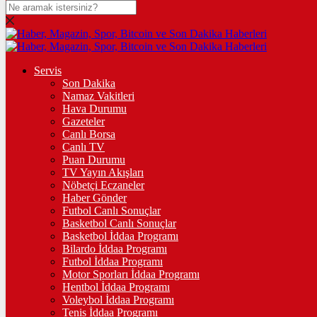
DOLAR
47,7436
$
% 0.18
EURO
Servis
Son Dakika
55,2510
€
% 0.32
Namaz Vakitleri
STERLİN
Hava Durumu
Gazeteler
64,4811
£
% 0.38
Canlı Borsa
Canlı TV
GRAM ALTIN
Puan Durumu
TV Yayın Akışları
6.660,55
%2,59
Nöbetçi Eczaneler
Haber Gönder
ÇEYREK ALTIN
Futbol Canlı Sonuçlar
Basketbol Canlı Sonuçlar
10.912,00
%2,62
Basketbol İddaa Programı
Bilardo İddaa Programı
TAM ALTIN
Futbol İddaa Programı
Motor Sporları İddaa Programı
43.461,00
%2,62
Hentbol İddaa Programı
Voleybol İddaa Programı
ONS
Tenis İddaa Programı