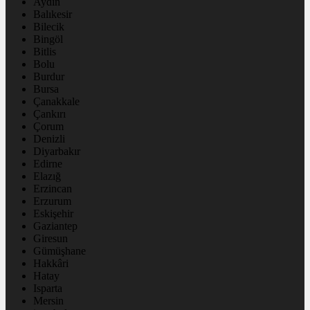
Aydın
Balıkesir
Bilecik
Bingöl
Bitlis
Bolu
Burdur
Bursa
Çanakkale
Çankırı
Çorum
Denizli
Diyarbakır
Edirne
Elazığ
Erzincan
Erzurum
Eskişehir
Gaziantep
Giresun
Gümüşhane
Hakkâri
Hatay
Isparta
Mersin