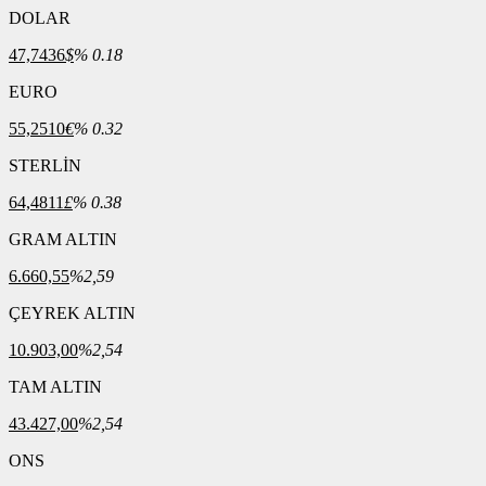
DOLAR
47,7436
$
% 0.18
EURO
55,2510
€
% 0.32
STERLİN
64,4811
£
% 0.38
GRAM ALTIN
6.660,55
%2,59
ÇEYREK ALTIN
10.903,00
%2,54
TAM ALTIN
43.427,00
%2,54
ONS