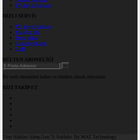
TV Yayın Akışları
HIZLI SERVİS
TV Yayın Akışları
Yazarlar Site
Tenis İddaa
Basketbol Canlı
AMP
BÜLTEN ABONELİĞİ
+
Bu web sitesinden haber ve ebülten almak istiyorum
BİZİ TAKİP ET
Tüm Hakları Alem.Gen.Tr Saklıdır. By MAT Technology