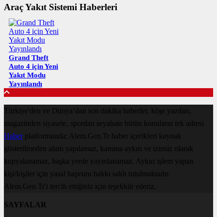
Araç Yakıt Sistemi Haberleri
Grand Theft
Auto 4 için Yeni
Yakıt Modu
Yayınlandı
Türkiye'den ve Dünya’dan son dakika haberler, köşe yazıları,
magazinden siyasete, spordan seyahate bütün konuların tek adresi
Haber
platformunda; Alem.Gen.Tr haber içerikleri kaynak
gösterilmeden alıntı yapılamaz, kanuna aykırı ve izinsiz olarak
kopyalanamaz, başka yerde yayınlanamaz. Aykırı işlem yapan
kişi/kişiler için yasal başvuru hakkı saklı tutulmaktadır.
Alem.Gen.Tr'i tercih ettiğiniz için teşekkür ederiz.
SAYFALAR