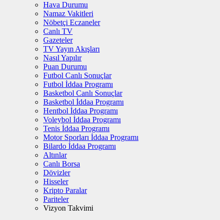
Hava Durumu
Namaz Vakitleri
Nöbetçi Eczaneler
Canlı TV
Gazeteler
TV Yayın Akışları
Nasıl Yapılır
Puan Durumu
Futbol Canlı Sonuçlar
Futbol İddaa Programı
Basketbol Canlı Sonuçlar
Basketbol İddaa Programı
Hentbol İddaa Programı
Voleybol İddaa Programı
Tenis İddaa Programı
Motor Sporları İddaa Programı
Bilardo İddaa Programı
Altınlar
Canlı Borsa
Dövizler
Hisseler
Kripto Paralar
Pariteler
Vizyon Takvimi