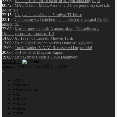
22:08
/
İstanbul Havalimanı’na üç uçak aynı anda iniş yaptı
00:42
/
MAÇ ÖZETİ İZLE: Arsenal 2-2 Liverpool maçı özet izle
goller izle
22:15
/
Uzay ve havacılık için 5 milyar TL bütçe
22:16
/
Galatasaray’da Osimhen’den muhteşem röveşata! Ayakta
alkışlandı…
22:08
/
Kocaelispor tek golle 3 puana ulaştı | Kocaelispor –
Ümraniyespor maç sonucu: 1-0
14:00
/
Air Fryer’da Lezzetli Mücver Tarifi
13:00
/
Ekim 2024 PlayStation Plus Oyunları Açıklandı
12:00
/
Tomb Raider IV-V-VI Remastered Duyuruldu!
20:00
/
2si1 Haftalık Magazin Raporu
19:00
/
Epic Games Ücretsiz Oyun Dağıtıyor!
Sabah
Vakti
02:00
İstanbul
PARÇALI AZ BULUTLU
27°
Adana
Adıyaman
Afyonkarahisar
Ağrı
Amasya
Ankara
Antalya
Artvin