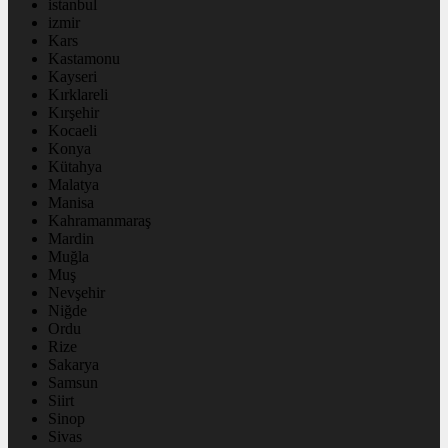
istanbul
izmir
Kars
Kastamonu
Kayseri
Kırklareli
Kırşehir
Kocaeli
Konya
Kütahya
Malatya
Manisa
Kahramanmaraş
Mardin
Muğla
Muş
Nevşehir
Niğde
Ordu
Rize
Sakarya
Samsun
Siirt
Sinop
Sivas