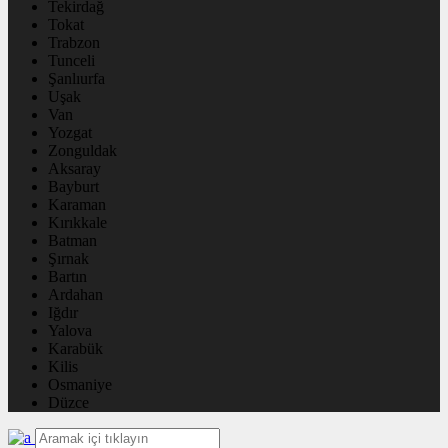
Tekirdağ
Tokat
Trabzon
Tunceli
Şanlıurfa
Uşak
Van
Yozgat
Zonguldak
Aksaray
Bayburt
Karaman
Kırıkkale
Batman
Şırnak
Bartın
Ardahan
Iğdır
Yalova
Karabük
Kilis
Osmaniye
Düzce