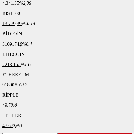
4.341,35
%2,39
BİST100
13.779,39
%-0,14
BİTCOİN
3109174
฿
%0.4
LİTECOİN
2213.15
Ł
%1.6
ETHEREUM
91800
Ξ
%0.2
RİPPLE
49.7
%0
TETHER
47.67
$
%0