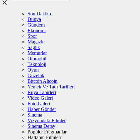
Son Dakika
Dünya
Gündem
Ekonomi
Spor
Magazin
Sağlık
Memurlar
Otomobil
Teknoloji
Oyun
Güzellik
Bitcoin Altcoin
Yemek Ve Tatlı Tarifleri
Rüya Tabirleri
Video Galeri
Foto Galeri
Haber Gönder
Sinema
Vizyondaki Filmler
Sinema Detay
Popüler Fragmanlar
Haftanın Filmleri