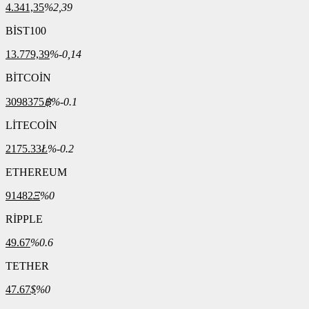
4.341,35
%2,39
BİST100
13.779,39
%-0,14
BİTCOİN
3098375
฿
%-0.1
LİTECOİN
2175.33
Ł
%-0.2
ETHEREUM
91482
Ξ
%0
RİPPLE
49.67
%0.6
TETHER
47.67
$
%0