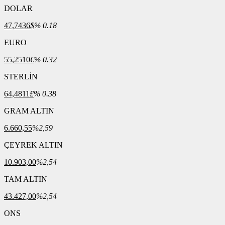
DOLAR
47,7436
$
% 0.18
EURO
55,2510
€
% 0.32
STERLİN
64,4811
£
% 0.38
GRAM ALTIN
6.660,55
%2,59
ÇEYREK ALTIN
10.903,00
%2,54
TAM ALTIN
43.427,00
%2,54
ONS