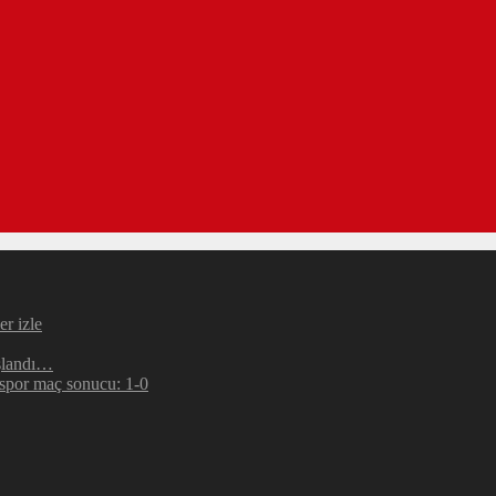
r izle
şlandı…
espor maç sonucu: 1-0