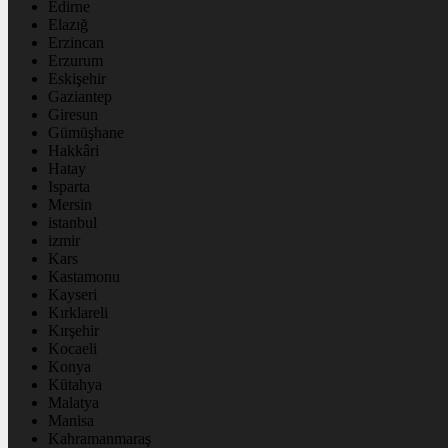
Edirne
Elazığ
Erzincan
Erzurum
Eskişehir
Gaziantep
Giresun
Gümüşhane
Hakkâri
Hatay
Isparta
Mersin
istanbul
izmir
Kars
Kastamonu
Kayseri
Kırklareli
Kırşehir
Kocaeli
Konya
Kütahya
Malatya
Manisa
Kahramanmaraş