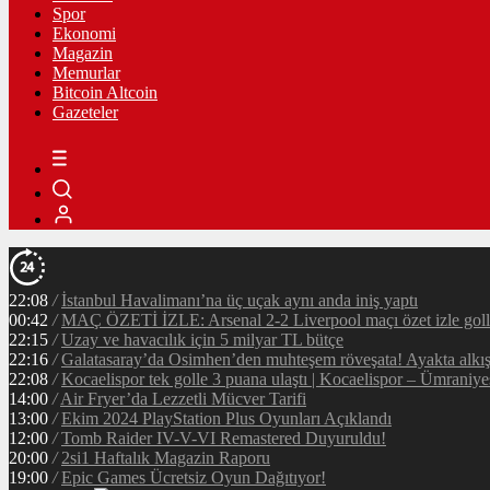
Spor
Ekonomi
Magazin
Memurlar
Bitcoin Altcoin
Gazeteler
22:08
/
İstanbul Havalimanı’na üç uçak aynı anda iniş yaptı
00:42
/
MAÇ ÖZETİ İZLE: Arsenal 2-2 Liverpool maçı özet izle golle
22:15
/
Uzay ve havacılık için 5 milyar TL bütçe
22:16
/
Galatasaray’da Osimhen’den muhteşem röveşata! Ayakta alkı
22:08
/
Kocaelispor tek golle 3 puana ulaştı | Kocaelispor – Ümraniy
14:00
/
Air Fryer’da Lezzetli Mücver Tarifi
13:00
/
Ekim 2024 PlayStation Plus Oyunları Açıklandı
12:00
/
Tomb Raider IV-V-VI Remastered Duyuruldu!
20:00
/
2si1 Haftalık Magazin Raporu
19:00
/
Epic Games Ücretsiz Oyun Dağıtıyor!