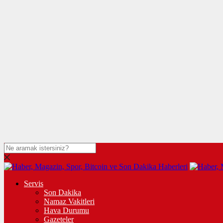
Servis
Son Dakika
Namaz Vakitleri
Hava Durumu
Gazeteler