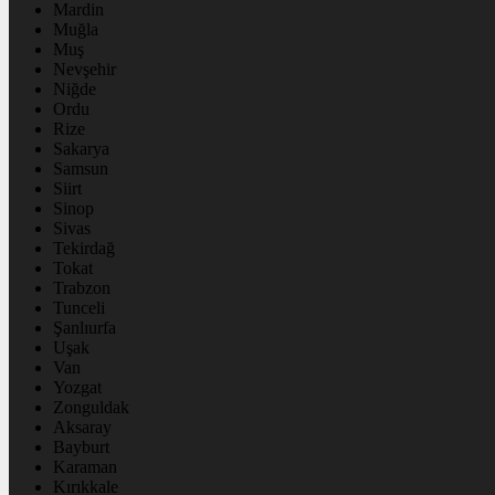
Mardin
Muğla
Muş
Nevşehir
Niğde
Ordu
Rize
Sakarya
Samsun
Siirt
Sinop
Sivas
Tekirdağ
Tokat
Trabzon
Tunceli
Şanlıurfa
Uşak
Van
Yozgat
Zonguldak
Aksaray
Bayburt
Karaman
Kırıkkale