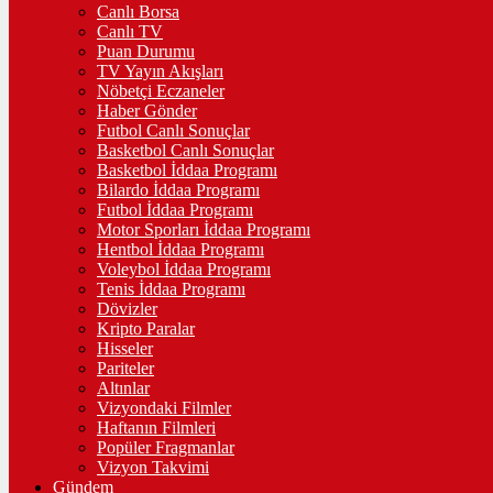
Canlı Borsa
Canlı TV
Puan Durumu
TV Yayın Akışları
Nöbetçi Eczaneler
Haber Gönder
Futbol Canlı Sonuçlar
Basketbol Canlı Sonuçlar
Basketbol İddaa Programı
Bilardo İddaa Programı
Futbol İddaa Programı
Motor Sporları İddaa Programı
Hentbol İddaa Programı
Voleybol İddaa Programı
Tenis İddaa Programı
Dövizler
Kripto Paralar
Hisseler
Pariteler
Altınlar
Vizyondaki Filmler
Haftanın Filmleri
Popüler Fragmanlar
Vizyon Takvimi
Gündem