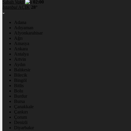
Sabah
Vakti
02:00
İstanbul
AÇIK
28°
Adana
Adıyaman
Afyonkarahisar
Ağrı
Amasya
Ankara
Antalya
Artvin
Aydın
Balıkesir
Bilecik
Bingöl
Bitlis
Bolu
Burdur
Bursa
Çanakkale
Çankırı
Çorum
Denizli
Diyarbakır