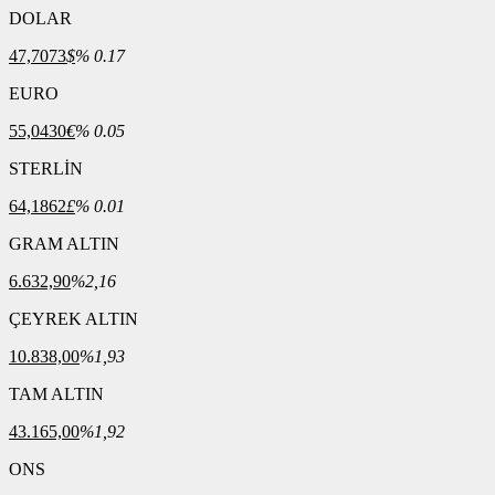
DOLAR
47,7073
$
% 0.17
EURO
55,0430
€
% 0.05
STERLİN
64,1862
£
% 0.01
GRAM ALTIN
6.632,90
%2,16
ÇEYREK ALTIN
10.838,00
%1,93
TAM ALTIN
43.165,00
%1,92
ONS