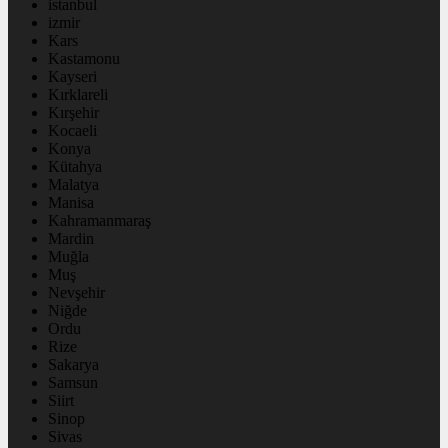
istanbul
izmir
Kars
Kastamonu
Kayseri
Kırklareli
Kırşehir
Kocaeli
Konya
Kütahya
Malatya
Manisa
Kahramanmaraş
Mardin
Muğla
Muş
Nevşehir
Niğde
Ordu
Rize
Sakarya
Samsun
Siirt
Sinop
Sivas