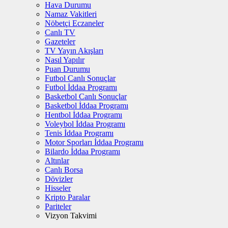
Hava Durumu
Namaz Vakitleri
Nöbetçi Eczaneler
Canlı TV
Gazeteler
TV Yayın Akışları
Nasıl Yapılır
Puan Durumu
Futbol Canlı Sonuçlar
Futbol İddaa Programı
Basketbol Canlı Sonuçlar
Basketbol İddaa Programı
Hentbol İddaa Programı
Voleybol İddaa Programı
Tenis İddaa Programı
Motor Sporları İddaa Programı
Bilardo İddaa Programı
Altınlar
Canlı Borsa
Dövizler
Hisseler
Kripto Paralar
Pariteler
Vizyon Takvimi