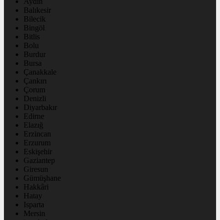
Aydın
Balıkesir
Bilecik
Bingöl
Bitlis
Bolu
Burdur
Bursa
Çanakkale
Çankırı
Çorum
Denizli
Diyarbakır
Edirne
Elazığ
Erzincan
Erzurum
Eskişehir
Gaziantep
Giresun
Gümüşhane
Hakkâri
Hatay
Isparta
Mersin