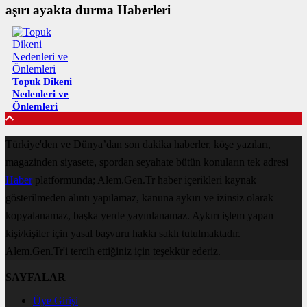
aşırı ayakta durma Haberleri
Topuk Dikeni
Nedenleri ve
Önlemleri
Türkiye'den ve Dünya’dan son dakika haberler, köşe yazıları,
magazinden siyasete, spordan seyahate bütün konuların tek adresi
Haber
platformunda; Alem.Gen.Tr haber içerikleri kaynak
gösterilmeden alıntı yapılamaz, kanuna aykırı ve izinsiz olarak
kopyalanamaz, başka yerde yayınlanamaz. Aykırı işlem yapan
kişi/kişiler için yasal başvuru hakkı saklı tutulmaktadır.
Alem.Gen.Tr'i tercih ettiğiniz için teşekkür ederiz.
SAYFALAR
Üye Girişi