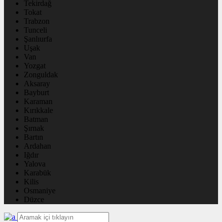
Tekirdağ
Tokat
Trabzon
Tunceli
Şanlıurfa
Uşak
Van
Yozgat
Zonguldak
Aksaray
Bayburt
Karaman
Kırıkkale
Batman
Şırnak
Bartın
Ardahan
Iğdır
Yalova
Karabük
Kilis
Osmaniye
Düzce