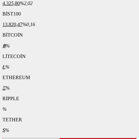
4.325,80
%2,02
BİST100
13.820,47
%0,16
BİTCOİN
฿
%
LİTECOİN
Ł
%
ETHEREUM
Ξ
%
RİPPLE
%
TETHER
$
%