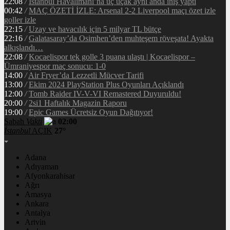
22:08
/
İstanbul Havalimanı’na üç uçak aynı anda iniş yaptı
00:42
/
MAÇ ÖZETİ İZLE: Arsenal 2-2 Liverpool maçı özet izle
goller izle
22:15
/
Uzay ve havacılık için 5 milyar TL bütçe
22:16
/
Galatasaray’da Osimhen’den muhteşem röveşata! Ayakta
alkışlandı…
22:08
/
Kocaelispor tek golle 3 puana ulaştı | Kocaelispor –
Ümraniyespor maç sonucu: 1-0
14:00
/
Air Fryer’da Lezzetli Mücver Tarifi
13:00
/
Ekim 2024 PlayStation Plus Oyunları Açıklandı
12:00
/
Tomb Raider IV-V-VI Remastered Duyuruldu!
20:00
/
2si1 Haftalık Magazin Raporu
19:00
/
Epic Games Ücretsiz Oyun Dağıtıyor!
Sabah
Vakti
02:00
İstanbul
AÇIK
27°
Adana
Adıyaman
Afyonkarahisar
Ağrı
Amasya
Ankara
Antalya
Artvin