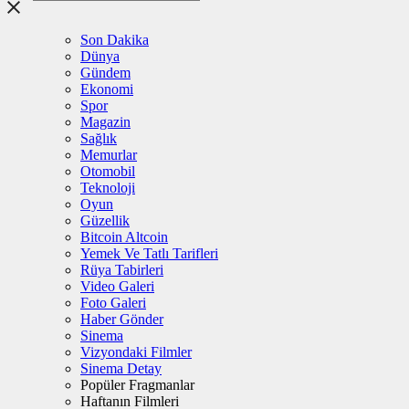
Son Dakika
Dünya
Gündem
Ekonomi
Spor
Magazin
Sağlık
Memurlar
Otomobil
Teknoloji
Oyun
Güzellik
Bitcoin Altcoin
Yemek Ve Tatlı Tarifleri
Rüya Tabirleri
Video Galeri
Foto Galeri
Haber Gönder
Sinema
Vizyondaki Filmler
Sinema Detay
Popüler Fragmanlar
Haftanın Filmleri