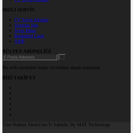
HIZLI SERVİS
TV Yayın Akışları
Yazarlar Site
Tenis İddaa
Basketbol Canlı
AMP
BÜLTEN ABONELİĞİ
+
Bu web sitesinden haber ve ebülten almak istiyorum
BİZİ TAKİP ET
Tüm Hakları Alem.Gen.Tr Saklıdır. By MAT Technology