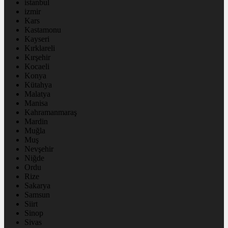
istanbul
izmir
Kars
Kastamonu
Kayseri
Kırklareli
Kırşehir
Kocaeli
Konya
Kütahya
Malatya
Manisa
Kahramanmaraş
Mardin
Muğla
Muş
Nevşehir
Niğde
Ordu
Rize
Sakarya
Samsun
Siirt
Sinop
Sivas