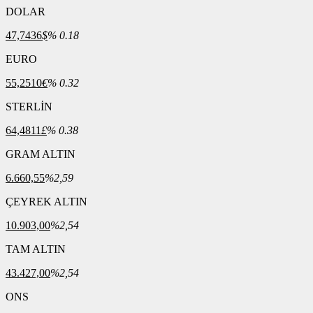
DOLAR
47,7436
$
% 0.18
EURO
55,2510
€
% 0.32
STERLİN
64,4811
£
% 0.38
GRAM ALTIN
6.660,55
%2,59
ÇEYREK ALTIN
10.903,00
%2,54
TAM ALTIN
43.427,00
%2,54
ONS