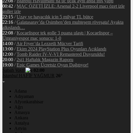
22:08
/
İstanbul Havalimanı’na üç uçak aynı anda iniş yaptı
00:42
/
MAÇ ÖZETİ İZLE: Arsenal 2-2 Liverpool maçı özet izle
goller izle
22:15
/
Uzay ve havacılık için 5 milyar TL bütçe
22:16
/
Galatasaray’da Osimhen’den muhteşem röveşata! Ayakta
alkışlandı…
22:08
/
Kocaelispor tek golle 3 puana ulaştı | Kocaelispor –
Ümraniyespor maç sonucu: 1-0
14:00
/
Air Fryer’da Lezzetli Mücver Tarifi
13:00
/
Ekim 2024 PlayStation Plus Oyunları Açıklandı
12:00
/
Tomb Raider IV-V-VI Remastered Duyuruldu!
20:00
/
2si1 Haftalık Magazin Raporu
19:00
/
Epic Games Ücretsiz Oyun Dağıtıyor!
Sabah
Vakti
02:00
İstanbul
HAFİF YAĞMUR
26°
Adana
Adıyaman
Afyonkarahisar
Ağrı
Amasya
Ankara
Antalya
Artvin