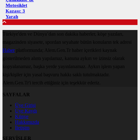
Motosiklet
Kazası: 3
Yaralı
Türkiye'den ve Dünya’dan son dakika haberler, köşe yazıları,
magazinden siyasete, spordan seyahate bütün konuların tek adresi
Haber
platformunda; Alem.Gen.Tr haber içerikleri kaynak
gösterilmeden alıntı yapılamaz, kanuna aykırı ve izinsiz olarak
kopyalanamaz, başka yerde yayınlanamaz. Aykırı işlem yapan
kişi/kişiler için yasal başvuru hakkı saklı tutulmaktadır.
Alem.Gen.Tr'i tercih ettiğiniz için teşekkür ederiz.
SAYFALAR
Üye Girişi
Üye Kaydı
Künye
Hakkımızda
İletişim
SERVİSLER