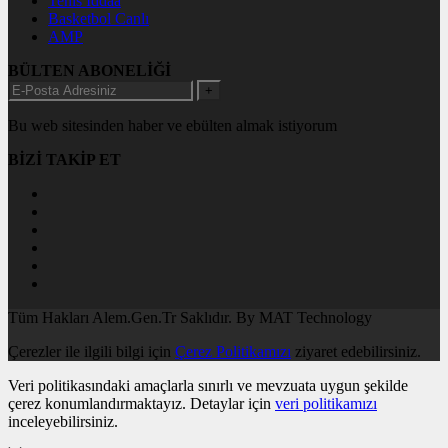
Tenis İddaa
Basketbol Canlı
AMP
BÜLTEN ABONELİĞİ
+
Bu web sitesinden haber ve ebülten almak istiyorum
BİZİ TAKİP ET
Tüm Hakları Alem.Gen.Tr Saklıdır. By MAT Technology
Çerezler ile ilgili bilgi için
Çerez Politikamızı
ziyaret edebilirsiniz.
Veri politikasındaki amaçlarla sınırlı ve mevzuata uygun şekilde
çerez konumlandırmaktayız. Detaylar için
veri politikamızı
inceleyebilirsiniz.