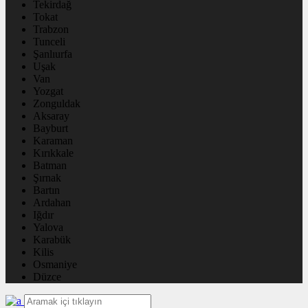
Tekirdağ
Tokat
Trabzon
Tunceli
Şanlıurfa
Uşak
Van
Yozgat
Zonguldak
Aksaray
Bayburt
Karaman
Kırıkkale
Batman
Şırnak
Bartın
Ardahan
Iğdır
Yalova
Karabük
Kilis
Osmaniye
Düzce