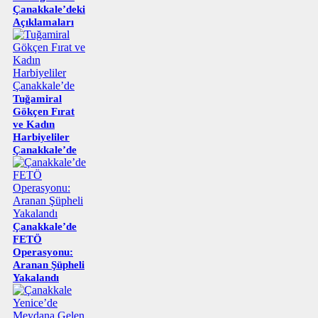
Çanakkale’deki
Açıklamaları
Tuğamiral
Gökçen Fırat
ve Kadın
Harbiyeliler
Çanakkale’de
Çanakkale’de
FETÖ
Operasyonu:
Aranan Şüpheli
Yakalandı