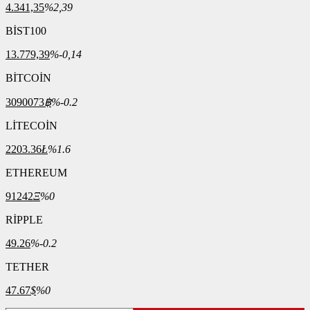
4.341,35
%2,39
BİST100
13.779,39
%-0,14
BİTCOİN
3090073
฿
%-0.2
LİTECOİN
2203.36
Ł
%1.6
ETHEREUM
91242
Ξ
%0
RİPPLE
49.26
%-0.2
TETHER
47.67
$
%0