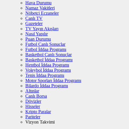
Hava Durumu
Namaz Vakitleri
Nöbetçi Eczaneler
Canlı TV
Gazeteler
TV Yayın Akışları
Nasıl Yapılır
Puan Durumu
Futbol Canlı Sonuçlar
Futbol İddaa Programı
Basketbol Canlı Sonuçlar
Basketbol İddaa Programı
Hentbol İddaa Programı
Voleybol İddaa Programı
Tenis İddaa Programı
Motor Sporları İddaa Programı
Bilardo İddaa Programı
Altınlar
Canlı Borsa
Dövizler
Hisseler
Kripto Paralar
Pariteler
Vizyon Takvimi