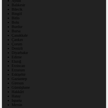
Aydın
Balıkesir
Bilecik
Bingöl
Bitlis
Bolu
Burdur
Bursa
Çanakkale
Çankırı
Çorum
Denizli
Diyarbakır
Edirne
Elazığ
Erzincan
Erzurum
Eskişehir
Gaziantep
Giresun
Gümüşhane
Hakkâri
Hatay
Isparta
Mersin