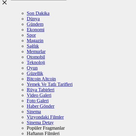
Son Dakika
Dünya
Gündem
Ekonomi
Spor
Magazin
Sağlık
Memurlar
Otomobil
Teknoloji
Oyun
Güzellik
Bitcoin Altcoin
Yemek Ve Tatlı Tarifleri
Rüya Tabirleri
Video Galeri
Foto Galeri
Haber Gönder
Sinema
Vizyondaki Filmler
Sinema Detay
Popüler Fragmanlar
Haftanın Filmleri