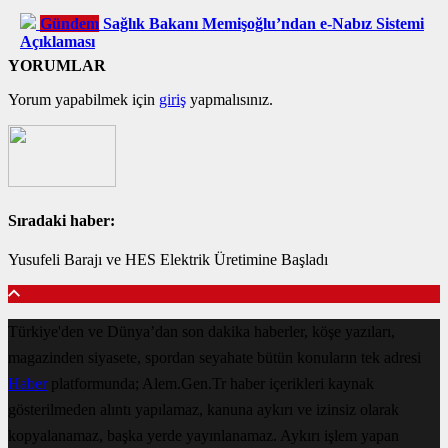
Gündem
Sağlık Bakanı Memişoğlu’ndan e-Nabız Sistemi
Açıklaması
YORUMLAR
Yorum yapabilmek için
giriş
yapmalısınız.
Sıradaki haber:
Yusufeli Barajı ve HES Elektrik Üretimine Başladı
Türkiye'den ve Dünya’dan son dakika haberler, köşe yazıları,
magazinden siyasete, spordan seyahate bütün konuların tek adresi
Haber
platformunda; Alem.Gen.Tr haber içerikleri kaynak
gösterilmeden alıntı yapılamaz, kanuna aykırı ve izinsiz olarak
kopyalanamaz, başka yerde yayınlanamaz. Aykırı işlem yapan