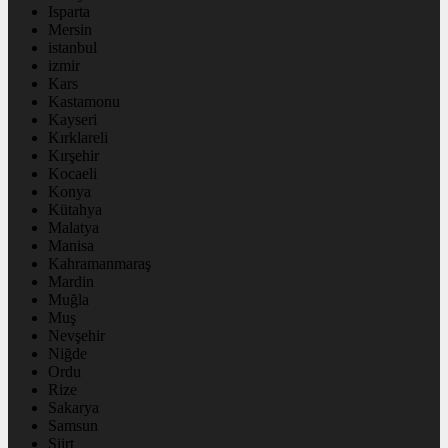
Isparta
Mersin
istanbul
izmir
Kars
Kastamonu
Kayseri
Kırklareli
Kırşehir
Kocaeli
Konya
Kütahya
Malatya
Manisa
Kahramanmaraş
Mardin
Muğla
Muş
Nevşehir
Niğde
Ordu
Rize
Sakarya
Samsun
Siirt