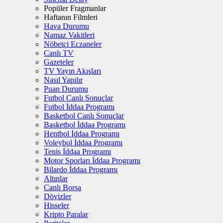
Popüler Fragmanlar
Haftanın Filmleri
Hava Durumu
Namaz Vakitleri
Nöbetçi Eczaneler
Canlı TV
Gazeteler
TV Yayın Akışları
Nasıl Yapılır
Puan Durumu
Futbol Canlı Sonuçlar
Futbol İddaa Programı
Basketbol Canlı Sonuçlar
Basketbol İddaa Programı
Hentbol İddaa Programı
Voleybol İddaa Programı
Tenis İddaa Programı
Motor Sporları İddaa Programı
Bilardo İddaa Programı
Altınlar
Canlı Borsa
Dövizler
Hisseler
Kripto Paralar