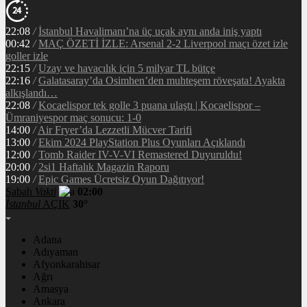
22:08
/
İstanbul Havalimanı’na üç uçak aynı anda iniş yaptı
00:42
/
MAÇ ÖZETİ İZLE: Arsenal 2-2 Liverpool maçı özet izle
goller izle
22:15
/
Uzay ve havacılık için 5 milyar TL bütçe
22:16
/
Galatasaray’da Osimhen’den muhteşem röveşata! Ayakta
alkışlandı…
22:08
/
Kocaelispor tek golle 3 puana ulaştı | Kocaelispor –
Ümraniyespor maç sonucu: 1-0
14:00
/
Air Fryer’da Lezzetli Mücver Tarifi
13:00
/
Ekim 2024 PlayStation Plus Oyunları Açıklandı
12:00
/
Tomb Raider IV-V-VI Remastered Duyuruldu!
20:00
/
2si1 Haftalık Magazin Raporu
19:00
/
Epic Games Ücretsiz Oyun Dağıtıyor!
Sabah
Vakti
02:00
İstanbul
AÇIK
30°
Adana
Adıyaman
Afyonkarahisar
Ağrı
Amasya
Ankara