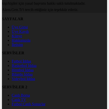
kişi/kişiler için yasal başvuru hakkı saklı tutulmaktadır.
Alem.Gen.Tr'i tercih ettiğiniz için teşekkür ederiz.
SAYFALAR
Üye Girişi
Üye Kaydı
Künye
Hakkımızda
İletişim
SERVİSLER
Futbol İddaa
Basketbol İddaa
Hentbol İddaa
Bilardo İddaa
Voleybol İddaa
SERVİSLER 2
Canlı Borsa
Canlı TV
Futbol Canlı Sonuçlar