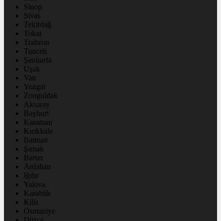
Sinop
Sivas
Tekirdağ
Tokat
Trabzon
Tunceli
Şanlıurfa
Uşak
Van
Yozgat
Zonguldak
Aksaray
Bayburt
Karaman
Kırıkkale
Batman
Şırnak
Bartın
Ardahan
Iğdır
Yalova
Karabük
Kilis
Osmaniye
Düzce