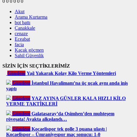
0
0
0
0
0
0
Akut
Arama Kurtarma
bot battı
Çanakkale
cenaze
Eceabat
facia
Kaçak göçmen
Sahil Güvenlik
SİZİN İÇİN SEÇTİKLERİMİZ
Gündem
Yağ Yakarak Kolay Kilo Verme Yöntemleri
Gündem
İstanbul Havalimanı’na üç uçak aynı anda iniş
yaptı
Gündem
YAZ AYINA GÜNLER KALA HIZLI KİLO
VERME TAKTİKLERİ
Gündem
Galatasaray’da Osimhen’den muhteşem
röveşata! Ayakta alkışlandı…
Gündem
Kocaelispor tek golle 3 puana ulaştı |
Kocaelispor – Ümraniyespor maç sonucu: 1-0