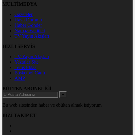
MULTİMEDYA
Gazeteler
Hava Durumu
Haber Gönder
Namaz Vakitleri
TV Yayın Akışları
HIZLI SERVİS
TV Yayın Akışları
Yazarlar Site
Tenis İddaa
Basketbol Canlı
AMP
BÜLTEN ABONELİĞİ
+
Bu web sitesinden haber ve ebülten almak istiyorum
BİZİ TAKİP ET