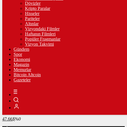
4.258,10
%0,43
Dövizler
Kripto Paralar
BİST100
Hisseler
Pariteler
13.798,82
%0,70
Altınlar
Vizyondaki Filmler
BİTCOİN
Haftanın Filmleri
Popüler Fragmanlar
3065795
฿
%-0.3
Vizyon Takvimi
Gündem
LİTECOİN
Spor
Ekonomi
2174.22
Ł
%0.5
Magazin
Memurlar
ETHEREUM
Bitcoin Altcoin
Gazeteler
90582
Ξ
%-0.4
RİPPLE
49.18
%-2.3
TETHER
47.66
$
%0