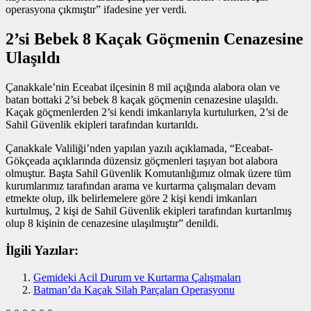
operasyona çıkmıştır” ifadesine yer verdi.
2’si Bebek 8 Kaçak Göçmenin Cenazesine
Ulaşıldı
Çanakkale’nin Eceabat ilçesinin 8 mil açığında alabora olan ve
batan bottaki 2’si bebek 8 kaçak göçmenin cenazesine ulaşıldı.
Kaçak göçmenlerden 2’si kendi imkanlarıyla kurtulurken, 2’si de
Sahil Güvenlik ekipleri tarafından kurtarıldı.
Çanakkale Valiliği’nden yapılan yazılı açıklamada, “Eceabat-
Gökçeada açıklarında düzensiz göçmenleri taşıyan bot alabora
olmuştur. Başta Sahil Güvenlik Komutanlığımız olmak üzere tüm
kurumlarımız tarafından arama ve kurtarma çalışmaları devam
etmekte olup, ilk belirlemelere göre 2 kişi kendi imkanları
kurtulmuş, 2 kişi de Sahil Güvenlik ekipleri tarafından kurtarılmış
olup 8 kişinin de cenazesine ulaşılmıştır” denildi.
İlgili Yazılar:
Gemideki Acil Durum ve Kurtarma Çalışmaları
Batman’da Kaçak Silah Parçaları Operasyonu