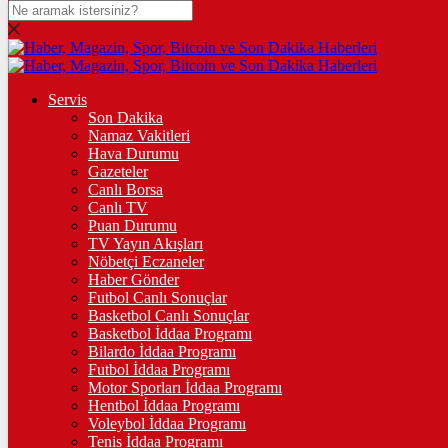
DOLAR
47,7099
$
% 0.16
EURO
Servis
Son Dakika
55,0224
€
% -0.02
Namaz Vakitleri
STERLİN
Hava Durumu
Gazeteler
64,2534
£
% 0.08
Canlı Borsa
Canlı TV
GRAM ALTIN
Puan Durumu
TV Yayın Akışları
6.533,98
%0,64
Nöbetçi Eczaneler
Haber Gönder
ÇEYREK ALTIN
Futbol Canlı Sonuçlar
Basketbol Canlı Sonuçlar
10.707,00
%0,70
Basketbol İddaa Programı
Bilardo İddaa Programı
TAM ALTIN
Futbol İddaa Programı
Motor Sporları İddaa Programı
42.644,00
%0,69
Hentbol İddaa Programı
Voleybol İddaa Programı
ONS
Tenis İddaa Programı