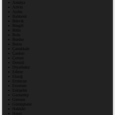
Antalya
Artvin
Aydın
Balıkesir
Bilecik
Bingöl
Bitlis
Bolu
Burdur
Bursa
Çanakkale
Çankırı
Çorum
Denizli
Diyarbakır
Edirne
Elazığ
Erzincan
Erzurum
Eskişehir
Gaziantep
Giresun
Gümüşhane
Hakkâri
Hatay