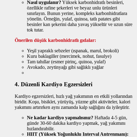
Nasıl uygulanır?
Yüksek karbonhidratlı besinleri,
özellikle rafine şekerleri ve beyaz unlu ürünleri
sınırlayın. Bunun yerine, kompleks karbonhidratlara
yönelin. Örneğin, yulaf, quinoa, tatlı patates gibi
besinler kan şekerini daha yavaş yükseltir ve uzun süre
tok tutar.
Önerilen düşük karbonhidratlı gıdalar:
Yeşil yapraklı sebzeler (ıspanak, marul, brokoli)
Kuru baklagiller (mercimek, nohut, fasulye)
Tam tahıllar (esmer pirinç, quinoa, yulaf)
Avokado, zeytinyağı gibi sağlıklı yağlar
4.
Düzenli Kardiyo Egzersizleri
Kardiyo egzersizleri, hızlı yağ yakımının en etkili yollarından
biridir. Koşu, bisiklet, yürüyüş, yüzme gibi aktiviteler, kalori
yakımını artırırken aynı zamanda kalp sağlığını da iyileştirir.
Ne kadar kardiyo yapmalısınız?
Haftada 4-5 gün,
günde 30-60 dakika kardiyo yapmak, yağ yakımını
hızlandırabilir.
HIIT (Yüksek Yoğunluklu Interval Antrenmanı):