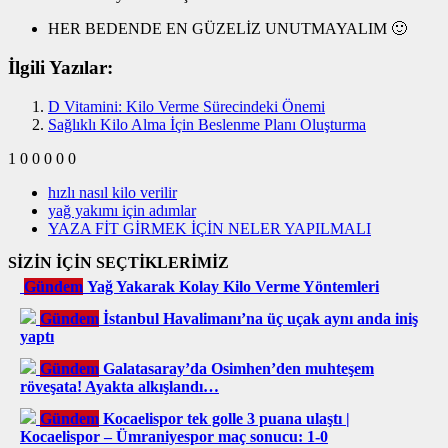
HER BEDENDE EN GÜZELİZ UNUTMAYALIM 🙂
İlgili Yazılar:
D Vitamini: Kilo Verme Sürecindeki Önemi
Sağlıklı Kilo Alma İçin Beslenme Planı Oluşturma
1
0
0
0
0
0
hızlı nasıl kilo verilir
yağ yakımı için adımlar
YAZA FİT GİRMEK İÇİN NELER YAPILMALI
SİZİN İÇİN SEÇTİKLERİMİZ
Gündem
Yağ Yakarak Kolay Kilo Verme Yöntemleri
Gündem
İstanbul Havalimanı’na üç uçak aynı anda iniş
yaptı
Gündem
Galatasaray’da Osimhen’den muhteşem
röveşata! Ayakta alkışlandı…
Gündem
Kocaelispor tek golle 3 puana ulaştı |
Kocaelispor – Ümraniyespor maç sonucu: 1-0