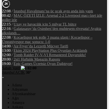
22:08
/
İstanbul Havalimanı’na üç uçak aynı anda iniş yaptı
00:42
/
MAÇ ÖZETİ İZLE: Arsenal 2-2 Liverpool maçı özet izle
goller izle
22:15
/
Uzay ve havacılık için 5 milyar TL bütçe
22:16
/
Galatasaray’da Osimhen’den muhteşem röveşata! Ayakta
alkışlandı…
22:08
/
Kocaelispor tek golle 3 puana ulaştı | Kocaelispor –
Ümraniyespor maç sonucu: 1-0
14:00
/
Air Fryer’da Lezzetli Mücver Tarifi
13:00
/
Ekim 2024 PlayStation Plus Oyunları Açıklandı
12:00
/
Tomb Raider IV-V-VI Remastered Duyuruldu!
20:00
/
2si1 Haftalık Magazin Raporu
19:00
/
Epic Games Ücretsiz Oyun Dağıtıyor!
Sabah
Vakti
02:00
İstanbul
AÇIK
30°
Adana
Adıyaman
Afyonkarahisar
Ağrı
Amasya
Ankara