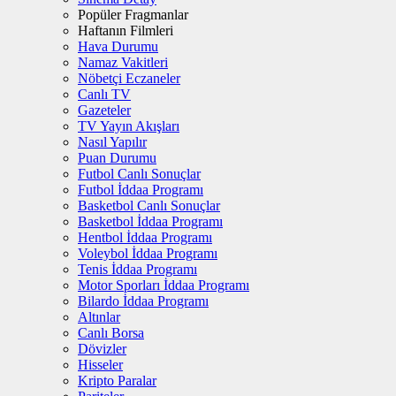
Popüler Fragmanlar
Haftanın Filmleri
Hava Durumu
Namaz Vakitleri
Nöbetçi Eczaneler
Canlı TV
Gazeteler
TV Yayın Akışları
Nasıl Yapılır
Puan Durumu
Futbol Canlı Sonuçlar
Futbol İddaa Programı
Basketbol Canlı Sonuçlar
Basketbol İddaa Programı
Hentbol İddaa Programı
Voleybol İddaa Programı
Tenis İddaa Programı
Motor Sporları İddaa Programı
Bilardo İddaa Programı
Altınlar
Canlı Borsa
Dövizler
Hisseler
Kripto Paralar