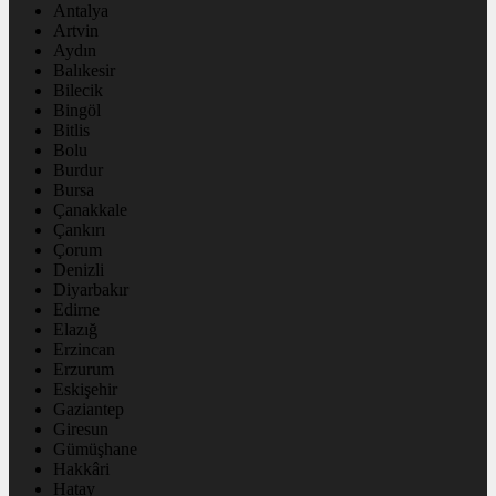
Antalya
Artvin
Aydın
Balıkesir
Bilecik
Bingöl
Bitlis
Bolu
Burdur
Bursa
Çanakkale
Çankırı
Çorum
Denizli
Diyarbakır
Edirne
Elazığ
Erzincan
Erzurum
Eskişehir
Gaziantep
Giresun
Gümüşhane
Hakkâri
Hatay