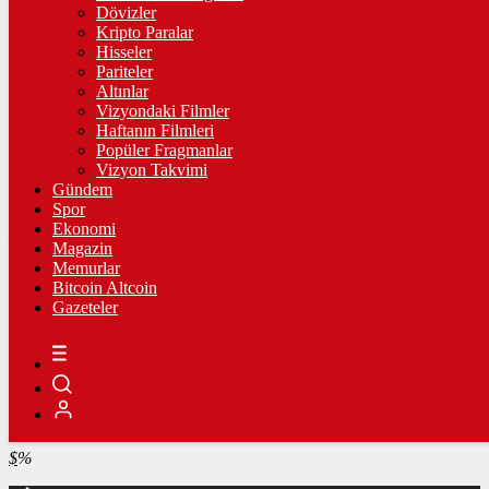
4.241,08
%-0,15
Dövizler
Kripto Paralar
BİST100
Hisseler
Pariteler
13.798,82
%0,70
Altınlar
Vizyondaki Filmler
BİTCOİN
Haftanın Filmleri
Popüler Fragmanlar
฿
%
Vizyon Takvimi
Gündem
LİTECOİN
Spor
Ekonomi
Ł
%
Magazin
Memurlar
ETHEREUM
Bitcoin Altcoin
Gazeteler
Ξ
%
RİPPLE
%
TETHER
$
%