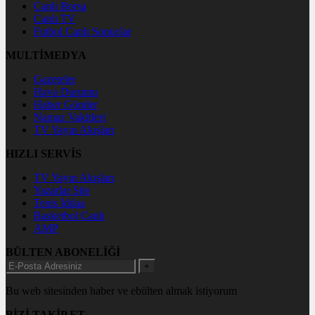
Canlı Borsa
Canlı TV
Futbol Canlı Sonuçlar
MULTİMEDYA
Gazeteler
Hava Durumu
Haber Gönder
Namaz Vakitleri
TV Yayın Akışları
HIZLI SERVİS
TV Yayın Akışları
Yazarlar Site
Tenis İddaa
Basketbol Canlı
AMP
BÜLTEN ABONELİĞİ
+
Bu web sitesinden haber ve ebülten almak istiyorum
BİZİ TAKİP ET