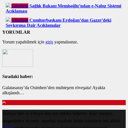
Gündem
Sağlık Bakanı Memişoğlu’ndan e-Nabız Sistemi
Açıklaması
Gündem
Cumhurbaşkanı Erdoğan’dan Gazze’deki
Soykırıma Dair Açıklamalar
YORUMLAR
Yorum yapabilmek için
giriş
yapmalısınız.
Sıradaki haber:
Galatasaray’da Osimhen’den muhteşem röveşata! Ayakta
alkışlandı…
Türkiye'den ve Dünya’dan son dakika haberler, köşe yazıları,
magazinden siyasete, spordan seyahate bütün konuların tek adresi