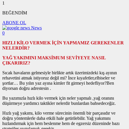
1
BEĞENDİM
ABONE OL
News
0
HIZLI KİLO VERMEK İÇİN YAPMAMIZ GEREKENLER
NELERDİR?
YAĞ YAKIMINI MAKSİMUM SEVİYEYE NASIL
ÇIKARIRIZ?
Sıcak havaların gelmesiyle birlikte artık üzerimizdeki kış ayının
rehavetini atmak istiyoruz değil mi? İnce kıyafetler,elbiseler ve
şortlar… Bu yılın yaz ayına kimler fit girmeyi hedefliyor?Ben
diyorsan doğru adrestesin .
Bu yazımızla hızlı kilo vermek için neler yapmalı ,yağ oranını
düşürmeye yardımcı taktikler nelerdir bunlardan bahsedeceğiz.
Hızlı yağ yakımı, kilo verme sürecinin önemli bir parçasıdır ve
doğru yöntemlerle daha etkili hale getirilebilir. Yağ yakımını
hızlandırmak için hem beslenme hem de egzersiz düzeninde bazı
stratejiler uygulamak gerekir.