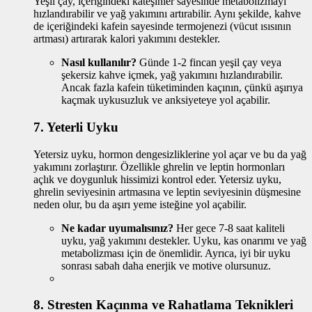
Yeşil çay, içeriğindeki kateşinler sayesinde metabolizmayı
hızlandırabilir ve yağ yakımını artırabilir. Aynı şekilde, kahve
de içeriğindeki kafein sayesinde termojenezi (vücut ısısının
artması) artırarak kalori yakımını destekler.
Nasıl kullanılır?
Günde 1-2 fincan yeşil çay veya
şekersiz kahve içmek, yağ yakımını hızlandırabilir.
Ancak fazla kafein tüketiminden kaçının, çünkü aşırıya
kaçmak uykusuzluk ve anksiyeteye yol açabilir.
7.
Yeterli Uyku
Yetersiz uyku, hormon dengesizliklerine yol açar ve bu da yağ
yakımını zorlaştırır. Özellikle ghrelin ve leptin hormonları
açlık ve doygunluk hissimizi kontrol eder. Yetersiz uyku,
ghrelin seviyesinin artmasına ve leptin seviyesinin düşmesine
neden olur, bu da aşırı yeme isteğine yol açabilir.
Ne kadar uyumalısınız?
Her gece 7-8 saat kaliteli
uyku, yağ yakımını destekler. Uyku, kas onarımı ve yağ
metabolizması için de önemlidir. Ayrıca, iyi bir uyku
sonrası sabah daha enerjik ve motive olursunuz.
8.
Stresten Kaçınma ve Rahatlama Teknikleri