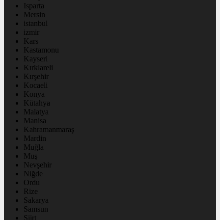
Isparta
Mersin
istanbul
izmir
Kars
Kastamonu
Kayseri
Kırklareli
Kırşehir
Kocaeli
Konya
Kütahya
Malatya
Manisa
Kahramanmaraş
Mardin
Muğla
Muş
Nevşehir
Niğde
Ordu
Rize
Sakarya
Samsun
Siirt