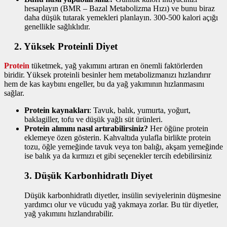
hesaplayın (BMR – Bazal Metabolizma Hızı) ve bunu biraz
daha düşük tutarak yemekleri planlayın. 300-500 kalori açığı
genellikle sağlıklıdır.
2.
Yüksek Proteinli Diyet
Protein
tüketmek, yağ yakımını artıran en önemli faktörlerden
biridir. Yüksek proteinli besinler hem metabolizmanızı hızlandırır
hem de kas kaybını engeller, bu da yağ yakımının hızlanmasını
sağlar.
Protein kaynakları
: Tavuk, balık, yumurta, yoğurt,
baklagiller, tofu ve düşük yağlı süt ürünleri.
Protein alımını nasıl artırabilirsiniz?
Her öğüne protein
eklemeye özen gösterin. Kahvaltıda yulafla birlikte protein
tozu, öğle yemeğinde tavuk veya ton balığı, akşam yemeğinde
ise balık ya da kırmızı et gibi seçenekler tercih edebilirsiniz
3.
Düşük Karbonhidratlı Diyet
Düşük karbonhidratlı diyetler, insülin seviyelerinin düşmesine
yardımcı olur ve vücudu yağ yakmaya zorlar. Bu tür diyetler,
yağ yakımını hızlandırabilir.