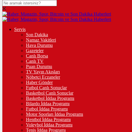
DOLAR
47,6025
$
% 0.06
EURO
Servis
Son Dakika
54,9894
€
% -0.08
Namaz Vakitleri
STERLİN
Hava Durumu
Gazeteler
64,1979
£
% 0.1
Canlı Borsa
Canlı TV
GRAM ALTIN
Puan Durumu
TV Yayın Akışları
6.494,43
%-0,03
Nöbetçi Eczaneler
Haber Gönder
ÇEYREK ALTIN
Futbol Canlı Sonuçlar
Basketbol Canlı Sonuçlar
10.640,00
%0,71
Basketbol İddaa Programı
Bilardo İddaa Programı
TAM ALTIN
Futbol İddaa Programı
Motor Sporları İddaa Programı
42.379,00
%0,72
Hentbol İddaa Programı
Voleybol İddaa Programı
ONS
Tenis İddaa Programı