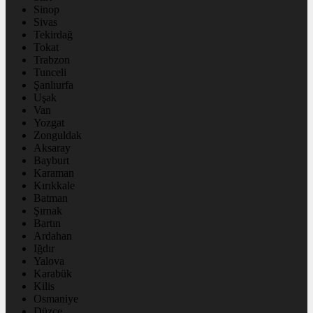
Sinop
Sivas
Tekirdağ
Tokat
Trabzon
Tunceli
Şanlıurfa
Uşak
Van
Yozgat
Zonguldak
Aksaray
Bayburt
Karaman
Kırıkkale
Batman
Şırnak
Bartın
Ardahan
Iğdır
Yalova
Karabük
Kilis
Osmaniye
Düzce