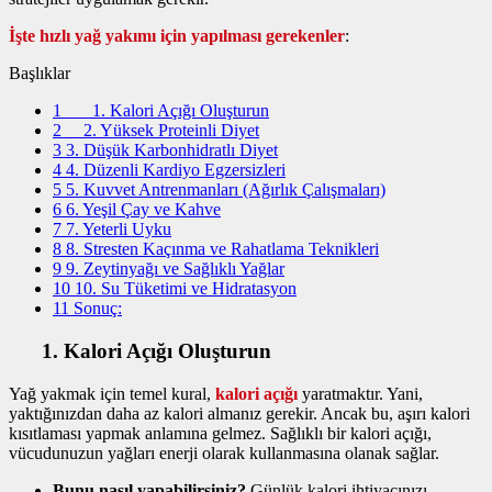
İşte
hızlı yağ yakımı için yapılması gerekenler
:
Başlıklar
1
1. Kalori Açığı Oluşturun
2
2. Yüksek Proteinli Diyet
3
3. Düşük Karbonhidratlı Diyet
4
4. Düzenli Kardiyo Egzersizleri
5
5. Kuvvet Antrenmanları (Ağırlık Çalışmaları)
6
6. Yeşil Çay ve Kahve
7
7. Yeterli Uyku
8
8. Stresten Kaçınma ve Rahatlama Teknikleri
9
9. Zeytinyağı ve Sağlıklı Yağlar
10
10. Su Tüketimi ve Hidratasyon
11
Sonuç:
1.
Kalori Açığı Oluşturun
Yağ yakmak için temel kural,
kalori açığı
yaratmaktır. Yani,
yaktığınızdan daha az kalori almanız gerekir. Ancak bu, aşırı kalori
kısıtlaması yapmak anlamına gelmez. Sağlıklı bir kalori açığı,
vücudunuzun yağları enerji olarak kullanmasına olanak sağlar.
Bunu nasıl yapabilirsiniz?
Günlük kalori ihtiyacınızı