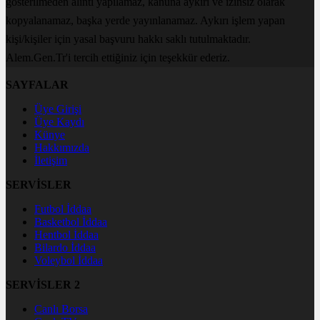
gösterilmeden alıntı yapılamaz, kanuna aykırı ve izinsiz olarak
kopyalanamaz, başka yerde yayınlanamaz. Aykırı işlem yapan
kişi/kişiler için yasal başvuru hakkı saklı tutulmaktadır.
Alem.Gen.Tr'i tercih ettiğiniz için teşekkür ederiz.
SAYFALAR
Üye Girişi
Üye Kaydı
Künye
Hakkımızda
İletişim
SERVİSLER
Futbol İddaa
Basketbol İddaa
Hentbol İddaa
Bilardo İddaa
Voleybol İddaa
SERVİSLER 2
Canlı Borsa