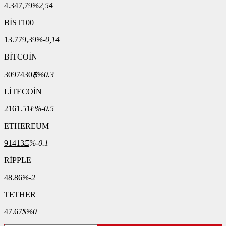
4.347,79
%2,54
BİST100
13.779,39
%-0,14
BİTCOİN
3097430
฿
%0.3
LİTECOİN
2161.51
Ł
%-0.5
ETHEREUM
91413
Ξ
%-0.1
RİPPLE
48.86
%-2
TETHER
47.67
$
%0