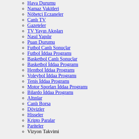
Hava Durumu
Namaz Vakitleri
Nöbetçi Eczaneler
Canlı TV
Gazeteler
TV Yayın Akışları
Nasıl Yapılır
Puan Durumu
Futbol Canlı Sonuçlar
Futbol İddaa Programı
Basketbol Canlı Sonuçlar
Basketbol İddaa Programı
Hentbol İddaa Programı
Voleybol İddaa Programı
Tenis İddaa Programı
Motor Sporları İddaa Programı
Bilardo İddaa Programı
Altınlar
Canlı Borsa
Dövizler
Hisseler
Kripto Paralar
Pariteler
Vizyon Takvimi