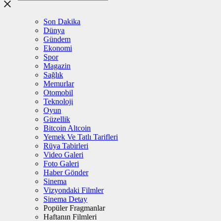
Son Dakika
Dünya
Gündem
Ekonomi
Spor
Magazin
Sağlık
Memurlar
Otomobil
Teknoloji
Oyun
Güzellik
Bitcoin Altcoin
Yemek Ve Tatlı Tarifleri
Rüya Tabirleri
Video Galeri
Foto Galeri
Haber Gönder
Sinema
Vizyondaki Filmler
Sinema Detay
Popüler Fragmanlar
Haftanın Filmleri