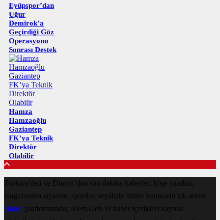
Eyüpspor’dan
Uğur
Demirok’a
Geçirdiği Göz
Operasyonu
Sonrası Destek
Hamza
Hamzaoğlu
Gaziantep
FK’ya Teknik
Direktör
Olabilir
Türkiye'den ve Dünya’dan son dakika haberler, köşe yazıları,
magazinden siyasete, spordan seyahate bütün konuların tek adresi
Haber
platformunda; Alem.Gen.Tr haber içerikleri kaynak