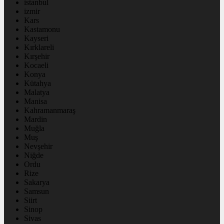
istanbul
izmir
Kars
Kastamonu
Kayseri
Kırklareli
Kırşehir
Kocaeli
Konya
Kütahya
Malatya
Manisa
Kahramanmaraş
Mardin
Muğla
Muş
Nevşehir
Niğde
Ordu
Rize
Sakarya
Samsun
Siirt
Sinop
Sivas