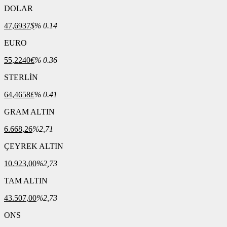
DOLAR
47,6937
$
% 0.14
EURO
55,2240
€
% 0.36
STERLİN
64,4658
£
% 0.41
GRAM ALTIN
6.668,26
%2,71
ÇEYREK ALTIN
10.923,00
%2,73
TAM ALTIN
43.507,00
%2,73
ONS