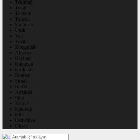
Tekirdağ
Tokat
Trabzon
Tunceli
Şanlıurfa
Uşak
Van
Yozgat
Zonguldak
Aksaray
Bayburt
Karaman
Kırıkkale
Batman
Şırnak
Bartın
Ardahan
Iğdır
Yalova
Karabük
Kilis
Osmaniye
Düzce