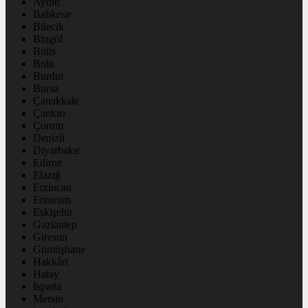
Aydın
Balıkesir
Bilecik
Bingöl
Bitlis
Bolu
Burdur
Bursa
Çanakkale
Çankırı
Çorum
Denizli
Diyarbakır
Edirne
Elazığ
Erzincan
Erzurum
Eskişehir
Gaziantep
Giresun
Gümüşhane
Hakkâri
Hatay
Isparta
Mersin