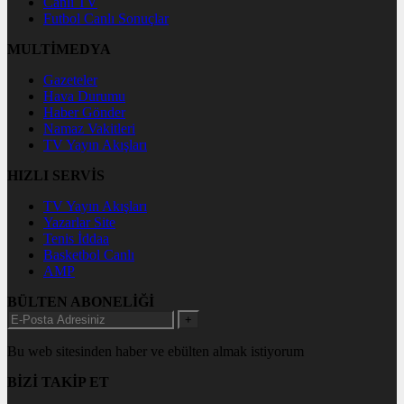
Canlı TV
Futbol Canlı Sonuçlar
MULTİMEDYA
Gazeteler
Hava Durumu
Haber Gönder
Namaz Vakitleri
TV Yayın Akışları
HIZLI SERVİS
TV Yayın Akışları
Yazarlar Site
Tenis İddaa
Basketbol Canlı
AMP
BÜLTEN ABONELİĞİ
+
Bu web sitesinden haber ve ebülten almak istiyorum
BİZİ TAKİP ET