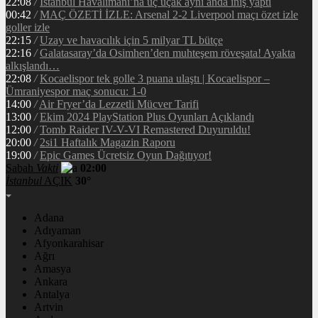
22:08
/
İstanbul Havalimanı’na üç uçak aynı anda iniş yaptı
00:42
/
MAÇ ÖZETİ İZLE: Arsenal 2-2 Liverpool maçı özet izle
goller izle
22:15
/
Uzay ve havacılık için 5 milyar TL bütçe
22:16
/
Galatasaray’da Osimhen’den muhteşem röveşata! Ayakta
alkışlandı…
22:08
/
Kocaelispor tek golle 3 puana ulaştı | Kocaelispor –
Ümraniyespor maç sonucu: 1-0
14:00
/
Air Fryer’da Lezzetli Mücver Tarifi
13:00
/
Ekim 2024 PlayStation Plus Oyunları Açıklandı
12:00
/
Tomb Raider IV-V-VI Remastered Duyuruldu!
20:00
/
2si1 Haftalık Magazin Raporu
19:00
/
Epic Games Ücretsiz Oyun Dağıtıyor!
Sabah
Vakti
02:00
İstanbul
AÇIK
30°
Adana
Adıyaman
Afyonkarahisar
Ağrı
Amasya
Ankara
Antalya
Artvin