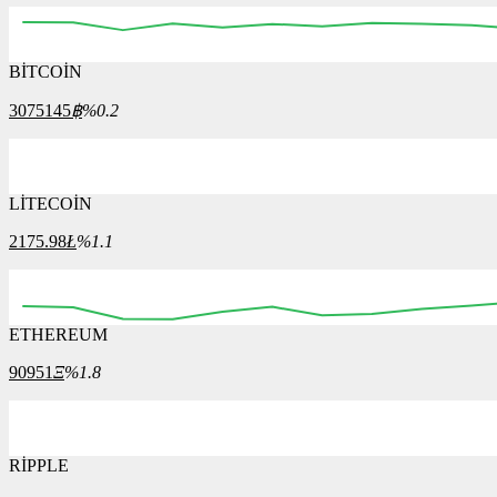
BİTCOİN
3075145
฿
%0.2
LİTECOİN
2175.98
Ł
%1.1
ETHEREUM
90951
Ξ
%1.8
RİPPLE