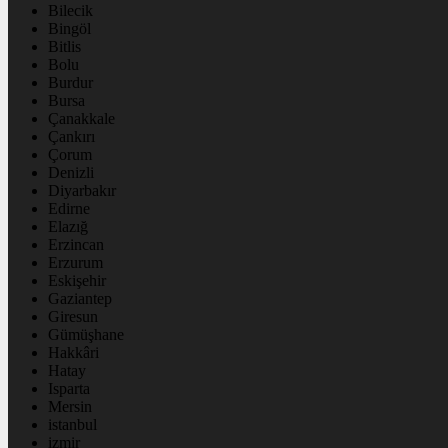
Bilecik
Bingöl
Bitlis
Bolu
Burdur
Bursa
Çanakkale
Çankırı
Çorum
Denizli
Diyarbakır
Edirne
Elazığ
Erzincan
Erzurum
Eskişehir
Gaziantep
Giresun
Gümüşhane
Hakkâri
Hatay
Isparta
Mersin
istanbul
izmir