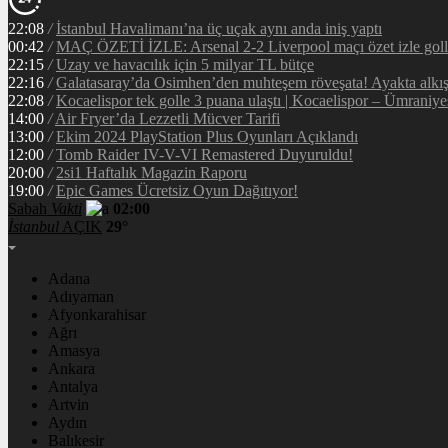
22:08
/
İstanbul Havalimanı’na üç uçak aynı anda iniş yaptı
00:42
/
MAÇ ÖZETİ İZLE: Arsenal 2-2 Liverpool maçı özet izle golle
22:15
/
Uzay ve havacılık için 5 milyar TL bütçe
22:16
/
Galatasaray’da Osimhen’den muhteşem röveşata! Ayakta alkı
22:08
/
Kocaelispor tek golle 3 puana ulaştı | Kocaelispor – Ümraniy
14:00
/
Air Fryer’da Lezzetli Mücver Tarifi
13:00
/
Ekim 2024 PlayStation Plus Oyunları Açıklandı
12:00
/
Tomb Raider IV-V-VI Remastered Duyuruldu!
20:00
/
2si1 Haftalık Magazin Raporu
19:00
/
Epic Games Ücretsiz Oyun Dağıtıyor!
Sabah
Vakti
02:00
İstanbul
AÇIK
29°
Adana
Adıyaman
Afyonkarahisar
Ağrı
Amasya
Ankara
Antalya
Artvin
Aydın
Balıkesir