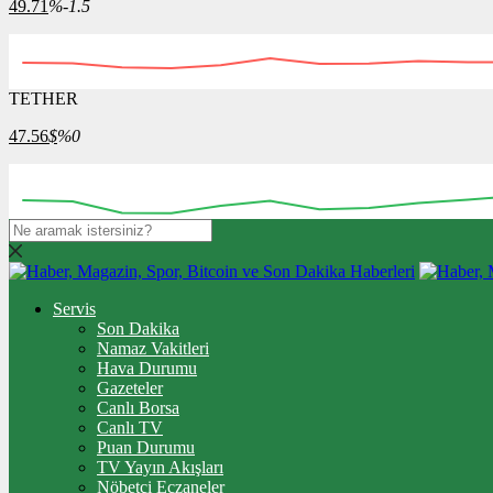
49.71
%-1.5
TETHER
47.56
$
%0
Servis
Son Dakika
Namaz Vakitleri
Hava Durumu
Gazeteler
Canlı Borsa
Canlı TV
Puan Durumu
TV Yayın Akışları
Nöbetçi Eczaneler