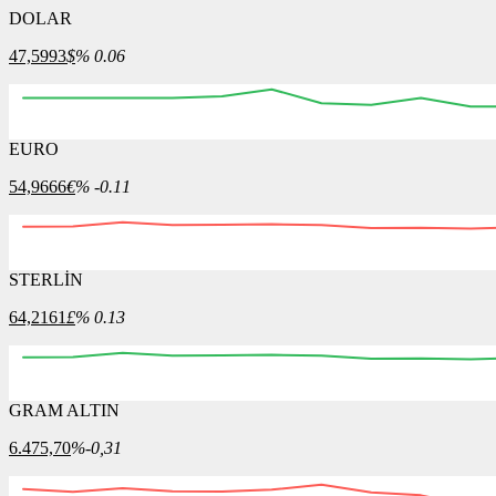
DOLAR
47,5993
$
% 0.06
EURO
54,9666
€
% -0.11
STERLİN
64,2161
£
% 0.13
GRAM ALTIN
6.475,70
%-0,31