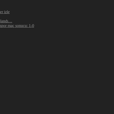
r izle
şlandı…
espor maç sonucu: 1-0