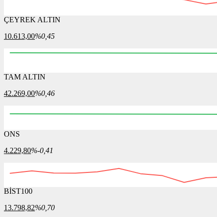
ÇEYREK ALTIN
10.613,00
%0,45
TAM ALTIN
42.269,00
%0,46
ONS
4.229,80
%-0,41
BİST100
13.798,82
%0,70