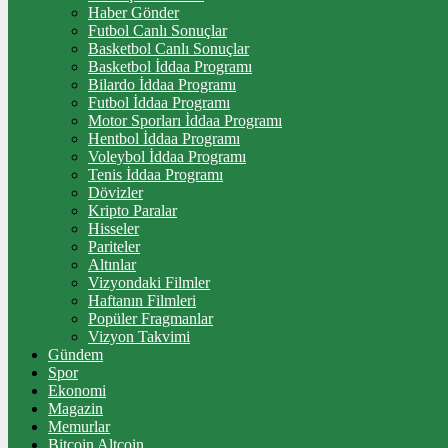
Haber Gönder
Futbol Canlı Sonuçlar
Basketbol Canlı Sonuçlar
Basketbol İddaa Programı
Bilardo İddaa Programı
Futbol İddaa Programı
Motor Sporları İddaa Programı
Hentbol İddaa Programı
Voleybol İddaa Programı
Tenis İddaa Programı
Dövizler
Kripto Paralar
Hisseler
Pariteler
Altınlar
Vizyondaki Filmler
Haftanın Filmleri
Popüler Fragmanlar
Vizyon Takvimi
Gündem
Spor
Ekonomi
Magazin
Memurlar
Bitcoin Altcoin