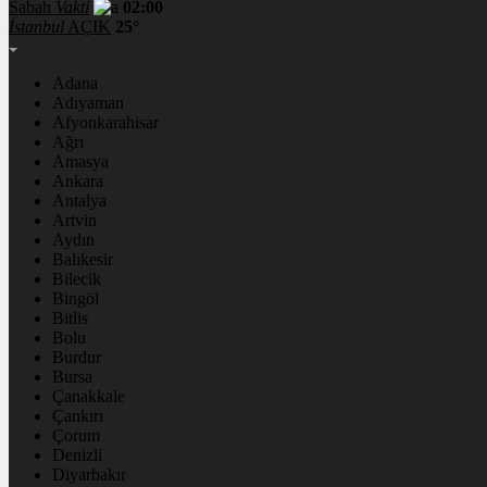
Sabah
Vakti
02:00
İstanbul
AÇIK
25°
Adana
Adıyaman
Afyonkarahisar
Ağrı
Amasya
Ankara
Antalya
Artvin
Aydın
Balıkesir
Bilecik
Bingöl
Bitlis
Bolu
Burdur
Bursa
Çanakkale
Çankırı
Çorum
Denizli
Diyarbakır