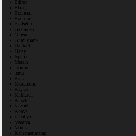
Edirne
Elazığ
Erzincan
Erzurum
Eskişehir
Gaziantep
Giresun
Gümüşhane
Hakkâri
Hatay
Isparta
Mersin
istanbul
izmir
Kars
Kastamonu
Kayseri
Kırklareli
Kırşehir
Kocaeli
Konya
Kütahya
Malatya
Manisa
Kahramanmaraş