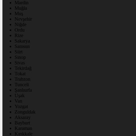
Mardin
Muğla
Muş
Nevşehir
Niğde
Ordu
Rize
Sakarya
Samsun
Siirt
Sinop
Sivas
Tekirdağ
Tokat
Trabzon
Tunceli
Şanlıurfa
Uşak
Van
Yozgat
Zonguldak
Aksaray
Bayburt
Karaman
Kırıkkale