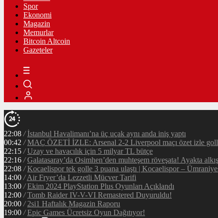
Spor
Ekonomi
Magazin
Memurlar
Bitcoin Altcoin
Gazeteler
22:08
/
İstanbul Havalimanı’na üç uçak aynı anda iniş yaptı
00:42
/
MAÇ ÖZETİ İZLE: Arsenal 2-2 Liverpool maçı özet izle golle
22:15
/
Uzay ve havacılık için 5 milyar TL bütçe
22:16
/
Galatasaray’da Osimhen’den muhteşem röveşata! Ayakta alkı
22:08
/
Kocaelispor tek golle 3 puana ulaştı | Kocaelispor – Ümraniy
14:00
/
Air Fryer’da Lezzetli Mücver Tarifi
13:00
/
Ekim 2024 PlayStation Plus Oyunları Açıklandı
12:00
/
Tomb Raider IV-V-VI Remastered Duyuruldu!
20:00
/
2si1 Haftalık Magazin Raporu
19:00
/
Epic Games Ücretsiz Oyun Dağıtıyor!