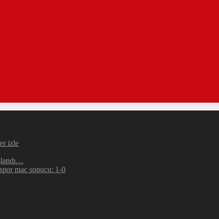
r izle
şlandı…
espor maç sonucu: 1-0