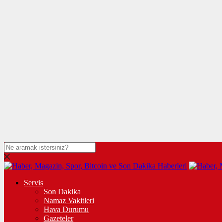
Servis
Son Dakika
Namaz Vakitleri
Hava Durumu
Gazeteler