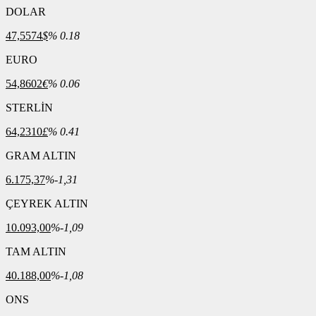
DOLAR
47,5574
$
% 0.18
EURO
54,8602
€
% 0.06
STERLİN
64,2310
£
% 0.41
GRAM ALTIN
6.175,37
%-1,31
ÇEYREK ALTIN
10.093,00
%-1,09
TAM ALTIN
40.188,00
%-1,08
ONS