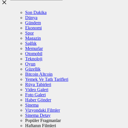
Son Dakika
Dünya
Gündem
Ekonomi
Spor
Magazin
Sağlık
Memurlar
Otomobil
Teknoloji
Oyun
Güzellik
Bitcoin Altcoin
Yemek Ve Tatlı Tarifleri
Rüya Tabirleri
Video Galeri
Foto Galeri
Haber Gönder
Sinema
Vizyondaki Filmler
Sinema Detay
Popüler Fragmanlar
Haftanın Filmleri