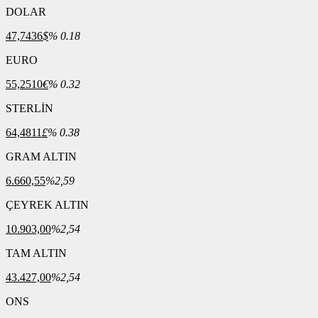
DOLAR
47,7436
$
% 0.18
EURO
55,2510
€
% 0.32
STERLİN
64,4811
£
% 0.38
GRAM ALTIN
6.660,55
%2,59
ÇEYREK ALTIN
10.903,00
%2,54
TAM ALTIN
43.427,00
%2,54
ONS