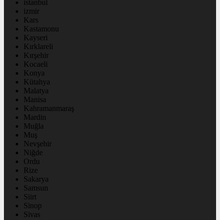
istanbul
izmir
Kars
Kastamonu
Kayseri
Kırklareli
Kırşehir
Kocaeli
Konya
Kütahya
Malatya
Manisa
Kahramanmaraş
Mardin
Muğla
Muş
Nevşehir
Niğde
Ordu
Rize
Sakarya
Samsun
Siirt
Sinop
Sivas