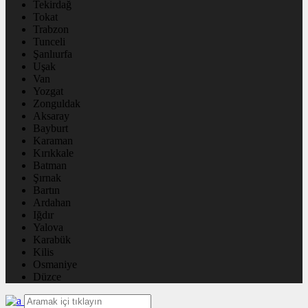
Tekirdağ
Tokat
Trabzon
Tunceli
Şanlıurfa
Uşak
Van
Yozgat
Zonguldak
Aksaray
Bayburt
Karaman
Kırıkkale
Batman
Şırnak
Bartın
Ardahan
Iğdır
Yalova
Karabük
Kilis
Osmaniye
Düzce