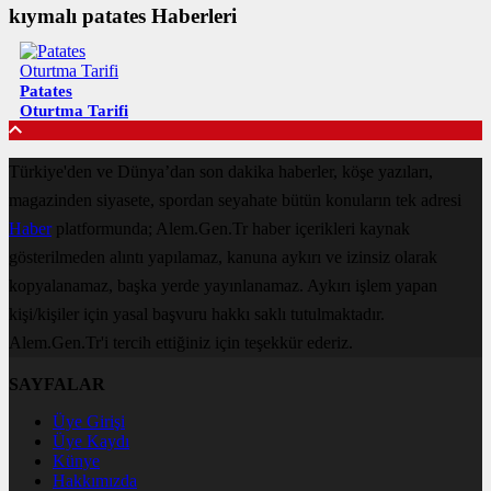
kıymalı patates Haberleri
Patates
Oturtma Tarifi
Türkiye'den ve Dünya’dan son dakika haberler, köşe yazıları,
magazinden siyasete, spordan seyahate bütün konuların tek adresi
Haber
platformunda; Alem.Gen.Tr haber içerikleri kaynak
gösterilmeden alıntı yapılamaz, kanuna aykırı ve izinsiz olarak
kopyalanamaz, başka yerde yayınlanamaz. Aykırı işlem yapan
kişi/kişiler için yasal başvuru hakkı saklı tutulmaktadır.
Alem.Gen.Tr'i tercih ettiğiniz için teşekkür ederiz.
SAYFALAR
Üye Girişi
Üye Kaydı
Künye
Hakkımızda