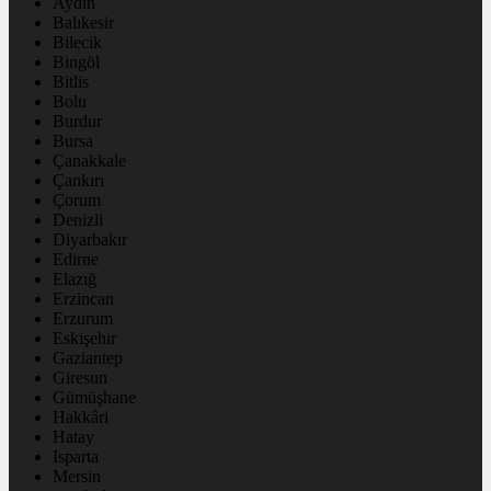
Aydın
Balıkesir
Bilecik
Bingöl
Bitlis
Bolu
Burdur
Bursa
Çanakkale
Çankırı
Çorum
Denizli
Diyarbakır
Edirne
Elazığ
Erzincan
Erzurum
Eskişehir
Gaziantep
Giresun
Gümüşhane
Hakkâri
Hatay
Isparta
Mersin