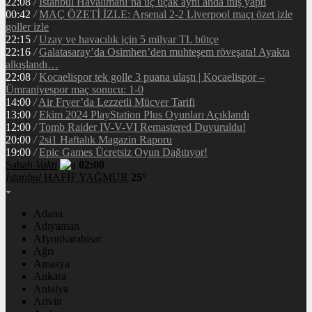
22:08
/
İstanbul Havalimanı’na üç uçak aynı anda iniş yaptı
00:42
/
MAÇ ÖZETİ İZLE: Arsenal 2-2 Liverpool maçı özet izle
goller izle
22:15
/
Uzay ve havacılık için 5 milyar TL bütçe
22:16
/
Galatasaray’da Osimhen’den muhteşem röveşata! Ayakta
alkışlandı…
22:08
/
Kocaelispor tek golle 3 puana ulaştı | Kocaelispor –
Ümraniyespor maç sonucu: 1-0
14:00
/
Air Fryer’da Lezzetli Mücver Tarifi
13:00
/
Ekim 2024 PlayStation Plus Oyunları Açıklandı
12:00
/
Tomb Raider IV-V-VI Remastered Duyuruldu!
20:00
/
2si1 Haftalık Magazin Raporu
19:00
/
Epic Games Ücretsiz Oyun Dağıtıyor!
Sabah
Vakti
02:00
İstanbul
HAFİF YAĞMUR
25°
Adana
Adıyaman
Afyonkarahisar
Ağrı
Amasya
Ankara
Antalya
Artvin