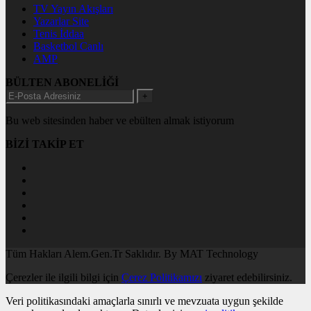
TV Yayın Akışları
Yazarlar Site
Tenis İddaa
Basketbol Canlı
AMP
BÜLTEN ABONELİĞİ
+
Bu web sitesinden haber ve ebülten almak istiyorum
BİZİ TAKİP ET
Tüm Hakları Alem.Gen.Tr Saklıdır. By MAT Technology
Çerezler ile ilgili bilgi için
Çerez Politikamızı
ziyaret edebilirsiniz.
Veri politikasındaki amaçlarla sınırlı ve mevzuata uygun şekilde