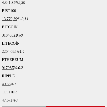
4.341,35
%2,39
BİST100
13.779,39
%-0,14
BİTCOİN
3104032
฿
%0
LİTECOİN
2204.69
Ł
%1.4
ETHEREUM
91706
Ξ
%-0.2
RİPPLE
49.56
%0
TETHER
47.67
$
%0