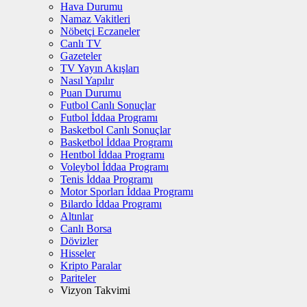
Hava Durumu
Namaz Vakitleri
Nöbetçi Eczaneler
Canlı TV
Gazeteler
TV Yayın Akışları
Nasıl Yapılır
Puan Durumu
Futbol Canlı Sonuçlar
Futbol İddaa Programı
Basketbol Canlı Sonuçlar
Basketbol İddaa Programı
Hentbol İddaa Programı
Voleybol İddaa Programı
Tenis İddaa Programı
Motor Sporları İddaa Programı
Bilardo İddaa Programı
Altınlar
Canlı Borsa
Dövizler
Hisseler
Kripto Paralar
Pariteler
Vizyon Takvimi