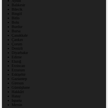
Aydın
Balıkesir
Bilecik
Bingöl
Bitlis
Bolu
Burdur
Bursa
Çanakkale
Çankırı
Çorum
Denizli
Diyarbakır
Edirne
Elazığ
Erzincan
Erzurum
Eskişehir
Gaziantep
Giresun
Gümüşhane
Hakkâri
Hatay
Isparta
Mersin