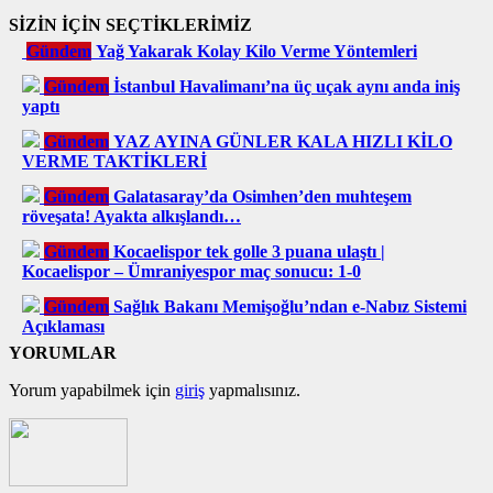
SİZİN İÇİN SEÇTİKLERİMİZ
Gündem
Yağ Yakarak Kolay Kilo Verme Yöntemleri
Gündem
İstanbul Havalimanı’na üç uçak aynı anda iniş
yaptı
Gündem
YAZ AYINA GÜNLER KALA HIZLI KİLO
VERME TAKTİKLERİ
Gündem
Galatasaray’da Osimhen’den muhteşem
röveşata! Ayakta alkışlandı…
Gündem
Kocaelispor tek golle 3 puana ulaştı |
Kocaelispor – Ümraniyespor maç sonucu: 1-0
Gündem
Sağlık Bakanı Memişoğlu’ndan e-Nabız Sistemi
Açıklaması
YORUMLAR
Yorum yapabilmek için
giriş
yapmalısınız.