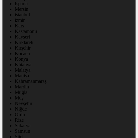
Isparta
Mersin
istanbul
izmir
Kars
Kastamonu
Kayseri
Kırklareli
Kırşehir
Kocaeli
Konya
Kütahya
Malatya
Manisa
Kahramanmaraş
Mardin
Muğla
Muş
Nevşehir
Niğde
Ordu
Rize
Sakarya
Samsun
Siirt