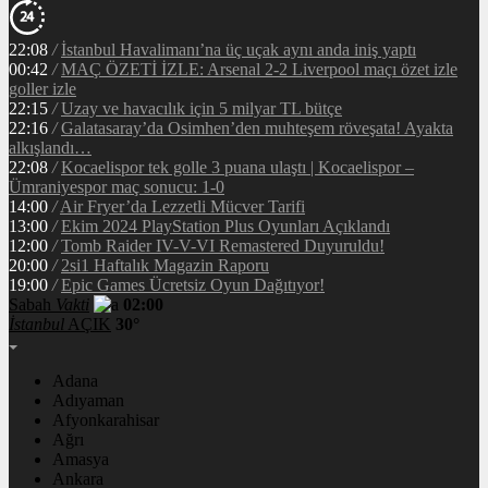
22:08
/
İstanbul Havalimanı’na üç uçak aynı anda iniş yaptı
00:42
/
MAÇ ÖZETİ İZLE: Arsenal 2-2 Liverpool maçı özet izle
goller izle
22:15
/
Uzay ve havacılık için 5 milyar TL bütçe
22:16
/
Galatasaray’da Osimhen’den muhteşem röveşata! Ayakta
alkışlandı…
22:08
/
Kocaelispor tek golle 3 puana ulaştı | Kocaelispor –
Ümraniyespor maç sonucu: 1-0
14:00
/
Air Fryer’da Lezzetli Mücver Tarifi
13:00
/
Ekim 2024 PlayStation Plus Oyunları Açıklandı
12:00
/
Tomb Raider IV-V-VI Remastered Duyuruldu!
20:00
/
2si1 Haftalık Magazin Raporu
19:00
/
Epic Games Ücretsiz Oyun Dağıtıyor!
Sabah
Vakti
02:00
İstanbul
AÇIK
30°
Adana
Adıyaman
Afyonkarahisar
Ağrı
Amasya
Ankara