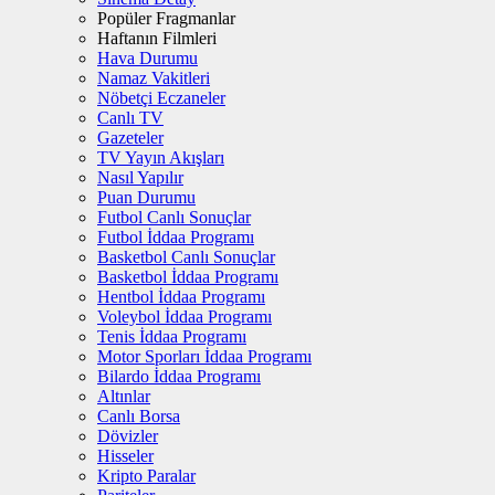
Popüler Fragmanlar
Haftanın Filmleri
Hava Durumu
Namaz Vakitleri
Nöbetçi Eczaneler
Canlı TV
Gazeteler
TV Yayın Akışları
Nasıl Yapılır
Puan Durumu
Futbol Canlı Sonuçlar
Futbol İddaa Programı
Basketbol Canlı Sonuçlar
Basketbol İddaa Programı
Hentbol İddaa Programı
Voleybol İddaa Programı
Tenis İddaa Programı
Motor Sporları İddaa Programı
Bilardo İddaa Programı
Altınlar
Canlı Borsa
Dövizler
Hisseler
Kripto Paralar