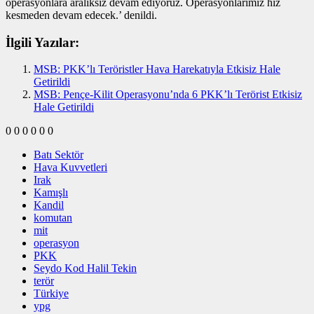
operasyonlara aralıksız devam ediyoruz. Operasyonlarımız hız
kesmeden devam edecek.’ denildi.
İlgili Yazılar:
MSB: PKK’lı Teröristler Hava Harekatıyla Etkisiz Hale
Getirildi
MSB: Pençe-Kilit Operasyonu’nda 6 PKK’lı Terörist Etkisiz
Hale Getirildi
0
0
0
0
0
0
Batı Sektör
Hava Kuvvetleri
Irak
Kamışlı
Kandil
komutan
mit
operasyon
PKK
Seydo Kod Halil Tekin
terör
Türkiye
ypg