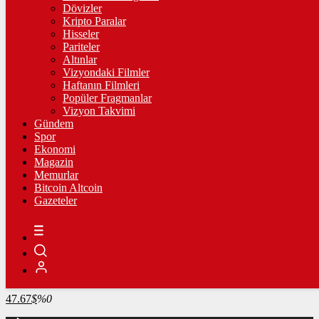
4.337,98
%2,31
Dövizler
Kripto Paralar
BİST100
Hisseler
Pariteler
13.779,39
%-0,14
Altınlar
Vizyondaki Filmler
BİTCOİN
Haftanın Filmleri
Popüler Fragmanlar
3084753
฿
%-0.1
Vizyon Takvimi
Gündem
LİTECOİN
Spor
Ekonomi
2163.65
Ł
%-0.6
Magazin
Memurlar
ETHEREUM
Bitcoin Altcoin
Gazeteler
90951
Ξ
%-0.3
RİPPLE
48.42
%-2.9
TETHER
47.67
$
%0