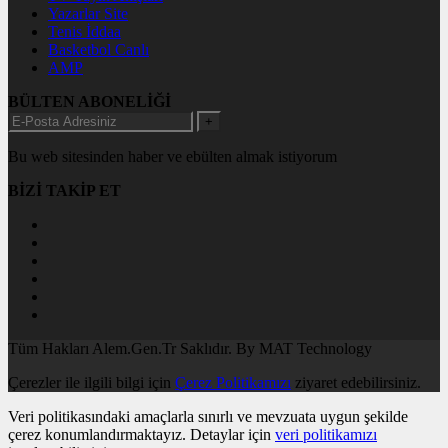
Yazarlar Site
Tenis İddaa
Basketbol Canlı
AMP
BÜLTEN ABONELİĞİ
+
Bu web sitesinden haber ve ebülten almak istiyorum
BİZİ TAKİP ET
Tüm Hakları Alem.Gen.Tr Saklıdır. By MAT Technology
Çerezler ile ilgili bilgi için
Çerez Politikamızı
ziyaret edebilirsiniz.
Veri politikasındaki amaçlarla sınırlı ve mevzuata uygun şekilde
çerez konumlandırmaktayız. Detaylar için
veri politikamızı