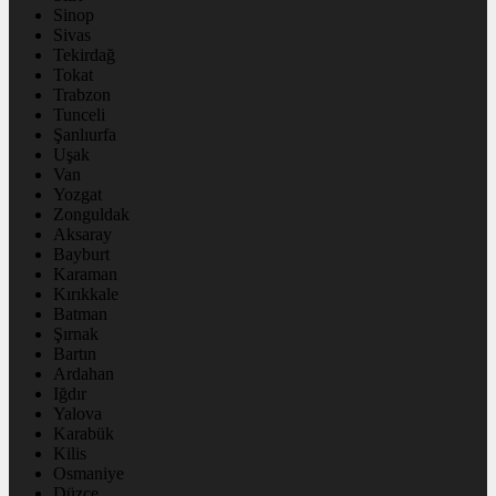
Sinop
Sivas
Tekirdağ
Tokat
Trabzon
Tunceli
Şanlıurfa
Uşak
Van
Yozgat
Zonguldak
Aksaray
Bayburt
Karaman
Kırıkkale
Batman
Şırnak
Bartın
Ardahan
Iğdır
Yalova
Karabük
Kilis
Osmaniye
Düzce