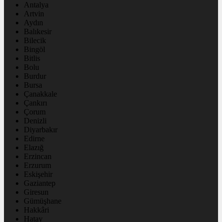
Antalya
Artvin
Aydın
Balıkesir
Bilecik
Bingöl
Bitlis
Bolu
Burdur
Bursa
Çanakkale
Çankırı
Çorum
Denizli
Diyarbakır
Edirne
Elazığ
Erzincan
Erzurum
Eskişehir
Gaziantep
Giresun
Gümüşhane
Hakkâri
Hatay