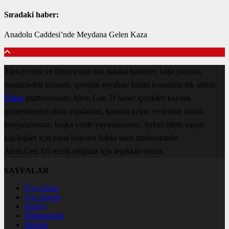
Sıradaki haber:
Anadolu Caddesi’nde Meydana Gelen Kaza
Türkiye'den ve Dünya’dan son dakika haberler, köşe yazıları,
magazinden siyasete, spordan seyahate bütün konuların tek adresi
Haber
platformunda; Alem.Gen.Tr haber içerikleri kaynak
gösterilmeden alıntı yapılamaz, kanuna aykırı ve izinsiz olarak
kopyalanamaz, başka yerde yayınlanamaz. Aykırı işlem yapan
kişi/kişiler için yasal başvuru hakkı saklı tutulmaktadır.
Alem.Gen.Tr'i tercih ettiğiniz için teşekkür ederiz.
SAYFALAR
Üye Girişi
Üye Kaydı
Künye
Hakkımızda
İletişim