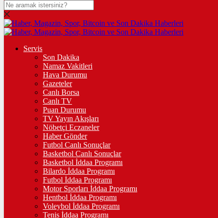
DOLAR
47,7023
$
% 0.15
EURO
Servis
Son Dakika
55,2183
€
% 0.35
Namaz Vakitleri
STERLİN
Hava Durumu
Gazeteler
64,4675
£
% 0.41
Canlı Borsa
Canlı TV
GRAM ALTIN
Puan Durumu
TV Yayın Akışları
6.646,95
%2,38
Nöbetçi Eczaneler
Haber Gönder
ÇEYREK ALTIN
Futbol Canlı Sonuçlar
Basketbol Canlı Sonuçlar
10.889,00
%2,41
Basketbol İddaa Programı
Bilardo İddaa Programı
TAM ALTIN
Futbol İddaa Programı
Motor Sporları İddaa Programı
43.369,00
%2,40
Hentbol İddaa Programı
Voleybol İddaa Programı
ONS
Tenis İddaa Programı