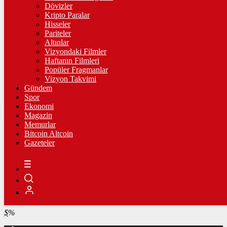
4.325,33
%-0,38
Dövizler
Kripto Paralar
BİST100
Hisseler
Pariteler
13.779,39
%-0,14
Altınlar
Vizyondaki Filmler
BİTCOİN
Haftanın Filmleri
Popüler Fragmanlar
฿
%
Vizyon Takvimi
Gündem
LİTECOİN
Spor
Ekonomi
Ł
%
Magazin
Memurlar
ETHEREUM
Bitcoin Altcoin
Gazeteler
Ξ
%
RİPPLE
%
TETHER
$
%