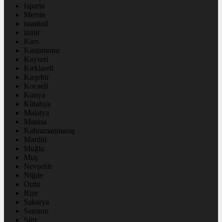
Isparta
Mersin
istanbul
izmir
Kars
Kastamonu
Kayseri
Kırklareli
Kırşehir
Kocaeli
Konya
Kütahya
Malatya
Manisa
Kahramanmaraş
Mardin
Muğla
Muş
Nevşehir
Niğde
Ordu
Rize
Sakarya
Samsun
Siirt