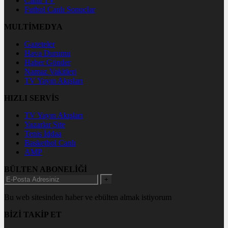
Canlı TV
Futbol Canlı Sonuçlar
MULTİMEDYA
Gazeteler
Hava Durumu
Haber Gönder
Namaz Vakitleri
TV Yayın Akışları
HIZLI SERVİS
TV Yayın Akışları
Yazarlar Site
Tenis İddaa
Basketbol Canlı
AMP
BÜLTEN ABONELİĞİ
+
Bu web sitesinden haber ve ebülten almak istiyorum
BİZİ TAKİP ET