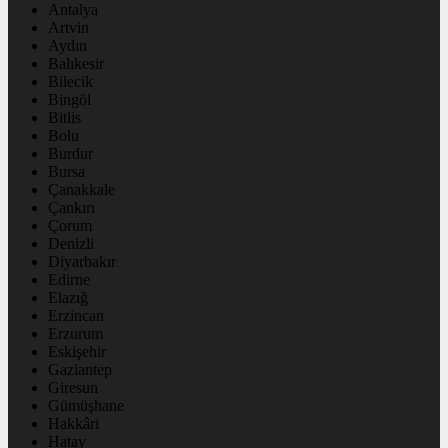
Antalya
Artvin
Aydın
Balıkesir
Bilecik
Bingöl
Bitlis
Bolu
Burdur
Bursa
Çanakkale
Çankırı
Çorum
Denizli
Diyarbakır
Edirne
Elazığ
Erzincan
Erzurum
Eskişehir
Gaziantep
Giresun
Gümüşhane
Hakkâri
Hatay