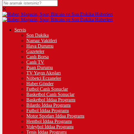
DOLAR
47,7252
$
% 0.01
EURO
Servis
Son Dakika
55,1803
€
% -0.06
Namaz Vakitleri
STERLİN
Hava Durumu
Gazeteler
64,4321
£
% -0.02
Canlı Borsa
Canlı TV
GRAM ALTIN
Puan Durumu
TV Yayın Akışları
6.639,85
%-0,31
Nöbetçi Eczaneler
Haber Gönder
ÇEYREK ALTIN
Futbol Canlı Sonuçlar
Basketbol Canlı Sonuçlar
10.869,00
%2,22
Basketbol İddaa Programı
Bilardo İddaa Programı
TAM ALTIN
Futbol İddaa Programı
Motor Sporları İddaa Programı
43.288,00
%2,21
Hentbol İddaa Programı
Voleybol İddaa Programı
ONS
Tenis İddaa Programı