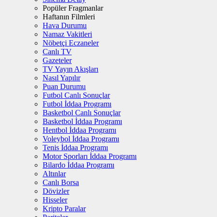
Popüler Fragmanlar
Haftanın Filmleri
Hava Durumu
Namaz Vakitleri
Nöbetçi Eczaneler
Canlı TV
Gazeteler
TV Yayın Akışları
Nasıl Yapılır
Puan Durumu
Futbol Canlı Sonuçlar
Futbol İddaa Programı
Basketbol Canlı Sonuçlar
Basketbol İddaa Programı
Hentbol İddaa Programı
Voleybol İddaa Programı
Tenis İddaa Programı
Motor Sporları İddaa Programı
Bilardo İddaa Programı
Altınlar
Canlı Borsa
Dövizler
Hisseler
Kripto Paralar