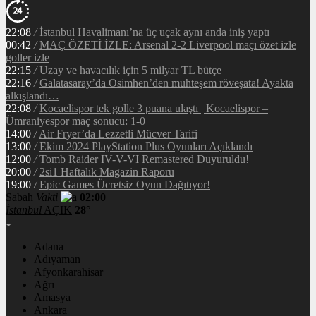
22:08
/
İstanbul Havalimanı’na üç uçak aynı anda iniş yaptı
00:42
/
MAÇ ÖZETİ İZLE: Arsenal 2-2 Liverpool maçı özet izle
goller izle
22:15
/
Uzay ve havacılık için 5 milyar TL bütçe
22:16
/
Galatasaray’da Osimhen’den muhteşem röveşata! Ayakta
alkışlandı…
22:08
/
Kocaelispor tek golle 3 puana ulaştı | Kocaelispor –
Ümraniyespor maç sonucu: 1-0
14:00
/
Air Fryer’da Lezzetli Mücver Tarifi
13:00
/
Ekim 2024 PlayStation Plus Oyunları Açıklandı
12:00
/
Tomb Raider IV-V-VI Remastered Duyuruldu!
20:00
/
2si1 Haftalık Magazin Raporu
19:00
/
Epic Games Ücretsiz Oyun Dağıtıyor!
Sabah
Vakti
02:00
İstanbul
AÇIK
28°
Adana
Adıyaman
Afyonkarahisar
Ağrı
Amasya
Ankara