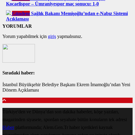
Kocaelispor – Ümraniyespor maç sonucu: 1-0
Gündem
Sağlık Bakanı Memişoğlu’ndan e-Nabız Sistemi
Açıklaması
YORUMLAR
Yorum yapabilmek için
giriş
yapmalısınız.
Sıradaki haber:
İstanbul Büyükşehir Belediye Başkanı Ekrem İmamoğlu’ndan Yeni
Dönem Açıklaması
Türkiye'den ve Dünya’dan son dakika haberler, köşe yazıları,
magazinden siyasete, spordan seyahate bütün konuların tek adresi
Haber
platformunda; Alem.Gen.Tr haber içerikleri kaynak