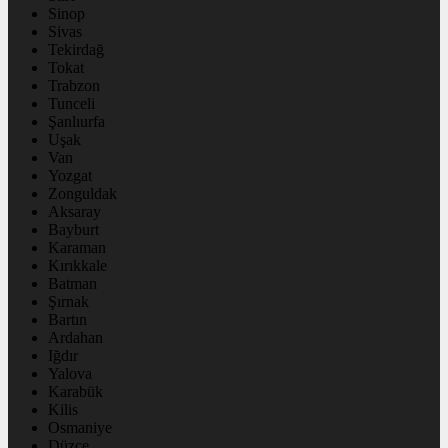
Sinop
Sivas
Tekirdağ
Tokat
Trabzon
Tunceli
Şanlıurfa
Uşak
Van
Yozgat
Zonguldak
Aksaray
Bayburt
Karaman
Kırıkkale
Batman
Şırnak
Bartın
Ardahan
Iğdır
Yalova
Karabük
Kilis
Osmaniye
Düzce