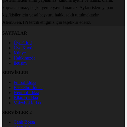
gösterilmeden alıntı yapılamaz, kanuna aykırı ve izinsiz olarak
kopyalanamaz, başka yerde yayınlanamaz. Aykırı işlem yapan
kişi/kişiler için yasal başvuru hakkı saklı tutulmaktadır.
Alem.Gen.Tr'i tercih ettiğiniz için teşekkür ederiz.
SAYFALAR
Üye Girişi
Üye Kaydı
Künye
Hakkımızda
İletişim
SERVİSLER
Futbol İddaa
Basketbol İddaa
Hentbol İddaa
Bilardo İddaa
Voleybol İddaa
SERVİSLER 2
Canlı Borsa