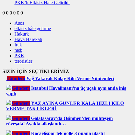
PKK’lı Etkisiz Hale Getirildi
0
0
0
0
0
0
Asos
etkisiz hâle getirme
Hakurk
Hava Harekatı
Irak
msb
PKK
teröristler
SİZİN İÇİN SEÇTİKLERİMİZ
Gündem
Yağ Yakarak Kolay Kilo Verme Yöntemleri
Gündem
İstanbul Havalimanı’na üç uçak aynı anda iniş
yaptı
Gündem
YAZ AYINA GÜNLER KALA HIZLI KİLO
VERME TAKTİKLERİ
Gündem
Galatasaray’da Osimhen’den muhteşem
röveşata! Ayakta alkışlandı…
Gündem
Kocaelispor tek golle 3 puana ulaştı |