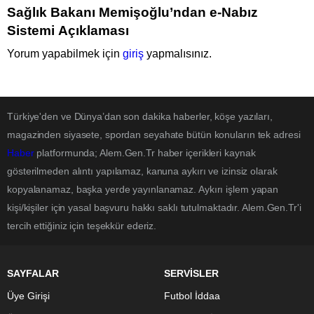
Sağlık Bakanı Memişoğlu’ndan e-Nabız
Sistemi Açıklaması
Yorum yapabilmek için
giriş
yapmalısınız.
Türkiye'den ve Dünya’dan son dakika haberler, köşe yazıları,
magazinden siyasete, spordan seyahate bütün konuların tek adresi
Haber
platformunda; Alem.Gen.Tr haber içerikleri kaynak
gösterilmeden alıntı yapılamaz, kanuna aykırı ve izinsiz olarak
kopyalanamaz, başka yerde yayınlanamaz. Aykırı işlem yapan
kişi/kişiler için yasal başvuru hakkı saklı tutulmaktadır. Alem.Gen.Tr'i
tercih ettiğiniz için teşekkür ederiz.
SAYFALAR
SERVİSLER
Üye Girişi
Futbol İddaa