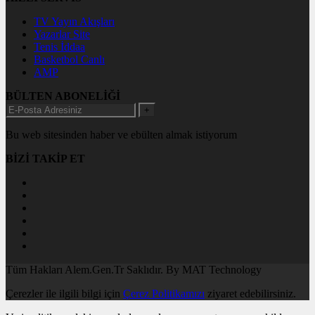
TV Yayın Akışları
Yazarlar Site
Tenis İddaa
Basketbol Canlı
AMP
BÜLTEN ABONELİĞİ
+
Bu web sitesinden haber ve ebülten almak istiyorum
BİZİ TAKİP ET
Tüm Hakları Alem.Gen.Tr Saklıdır. By MAT Technology
Çerezler ile ilgili bilgi için
Çerez Politikamızı
ziyaret edebilirsiniz.