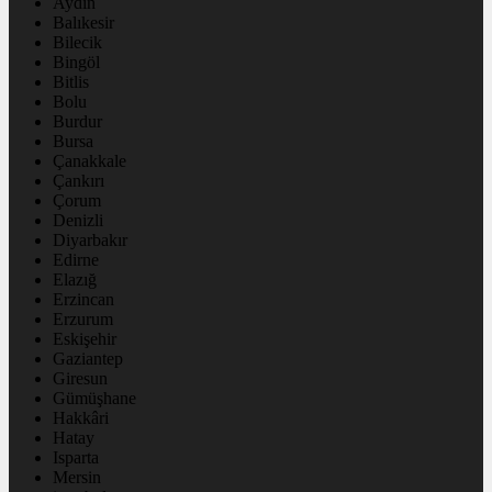
Aydın
Balıkesir
Bilecik
Bingöl
Bitlis
Bolu
Burdur
Bursa
Çanakkale
Çankırı
Çorum
Denizli
Diyarbakır
Edirne
Elazığ
Erzincan
Erzurum
Eskişehir
Gaziantep
Giresun
Gümüşhane
Hakkâri
Hatay
Isparta
Mersin