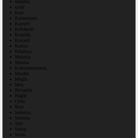
istanbul
izmir
Kars
Kastamonu
Kayseri
Kırklareli
Kırşehir
Kocaeli
Konya
Kütahya
Malatya
Manisa
Kahramanmaraş
Mardin
Muğla
Muş
Nevşehir
Niğde
Ordu
Rize
Sakarya
Samsun
Siirt
Sinop
Sivas