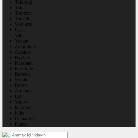
Tekirdağ
Tokat
Trabzon
Tunceli
Şanlıurfa
Uşak
Van
Yozgat
Zonguldak
Aksaray
Bayburt
Karaman
Kırıkkale
Batman
Şırnak
Bartın
Ardahan
Iğdır
Yalova
Karabük
Kilis
Osmaniye
Düzce