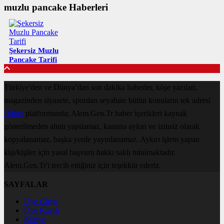
muzlu pancake Haberleri
Şekersiz Muzlu
Pancake Tarifi
Türkiye'den ve Dünya’dan son dakika haberler, köşe yazıları,
magazinden siyasete, spordan seyahate bütün konuların tek adresi
Haber
platformunda; Alem.Gen.Tr haber içerikleri kaynak
gösterilmeden alıntı yapılamaz, kanuna aykırı ve izinsiz olarak
kopyalanamaz, başka yerde yayınlanamaz. Aykırı işlem yapan
kişi/kişiler için yasal başvuru hakkı saklı tutulmaktadır.
Alem.Gen.Tr'i tercih ettiğiniz için teşekkür ederiz.
SAYFALAR
Üye Girişi
Üye Kaydı
Künye