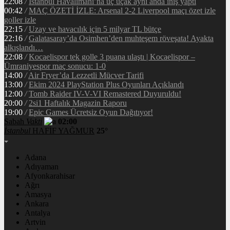
22:08
/
İstanbul Havalimanı’na üç uçak aynı anda iniş yaptı
00:42
/
MAÇ ÖZETİ İZLE: Arsenal 2-2 Liverpool maçı özet izle
goller izle
22:15
/
Uzay ve havacılık için 5 milyar TL bütçe
22:16
/
Galatasaray’da Osimhen’den muhteşem röveşata! Ayakta
alkışlandı…
22:08
/
Kocaelispor tek golle 3 puana ulaştı | Kocaelispor –
Ümraniyespor maç sonucu: 1-0
14:00
/
Air Fryer’da Lezzetli Mücver Tarifi
13:00
/
Ekim 2024 PlayStation Plus Oyunları Açıklandı
12:00
/
Tomb Raider IV-V-VI Remastered Duyuruldu!
20:00
/
2si1 Haftalık Magazin Raporu
19:00
/
Epic Games Ücretsiz Oyun Dağıtıyor!
Sabah
Vakti
02:00
İstanbul
HAFİF YAĞMUR
25°
Adana
Adıyaman
Afyonkarahisar
Ağrı
Amasya
Ankara
Antalya
Artvin