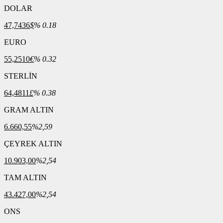
DOLAR
47,7436
$
% 0.18
EURO
55,2510
€
% 0.32
STERLİN
64,4811
£
% 0.38
GRAM ALTIN
6.660,55
%2,59
ÇEYREK ALTIN
10.903,00
%2,54
TAM ALTIN
43.427,00
%2,54
ONS