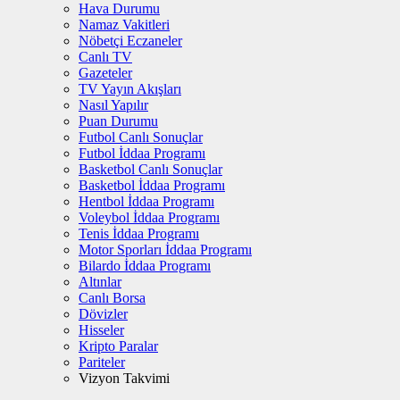
Hava Durumu
Namaz Vakitleri
Nöbetçi Eczaneler
Canlı TV
Gazeteler
TV Yayın Akışları
Nasıl Yapılır
Puan Durumu
Futbol Canlı Sonuçlar
Futbol İddaa Programı
Basketbol Canlı Sonuçlar
Basketbol İddaa Programı
Hentbol İddaa Programı
Voleybol İddaa Programı
Tenis İddaa Programı
Motor Sporları İddaa Programı
Bilardo İddaa Programı
Altınlar
Canlı Borsa
Dövizler
Hisseler
Kripto Paralar
Pariteler
Vizyon Takvimi