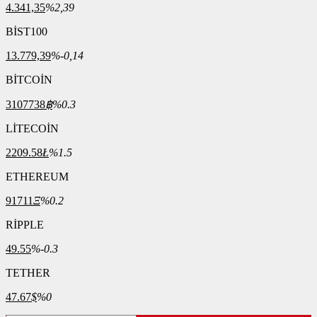
4.341,35
%2,39
BİST100
13.779,39
%-0,14
BİTCOİN
3107738
฿
%0.3
LİTECOİN
2209.58
Ł
%1.5
ETHEREUM
91711
Ξ
%0.2
RİPPLE
49.55
%-0.3
TETHER
47.67
$
%0