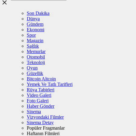
Son Dakika
Dünya
Gündem
Ekonomi
Spor
Magazin
Sağlık
Memurlar
Otomobil
Teknoloji
Oyun
Güzellik
Bitcoin Altcoin
Yemek Ve Tatlı Tarifleri
Rüya Tabirleri
Video Galeri
Foto Galeri
Haber Gönder
Sinema
Vizyondaki Filmler
Sinema Detay
Popüler Fragmanlar
Haftanın Filmleri