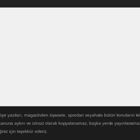
öşe yazıları, magazinden siyasete, spordan seyahate bütün konuların te
 kanuna aykırı ve izinsiz olarak kopyalanamaz, başka yerde yayınlanamaz. 
ğiniz için teşekkür ederiz.