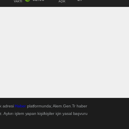
VAKTI
AÇIK
k adresi
Haber
platformunda; Alem.Gen.Tr haber
Aykırı işlem yapan kişi/kişiler için yasal başvuru