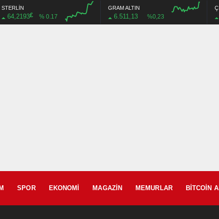
STERLİN
GRAM ALTIN
Ç
£
64,2193
6.511,13
% 0.17
%0,23
M
SPOR
EKONOMI
MAGAZIN
MEMURLAR
BITCOIN 