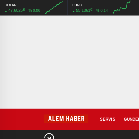
DOLAR
EURO
$
€
47,6025
55,1061
% 0.06
% 0.14
SERVIS
GÜNDE