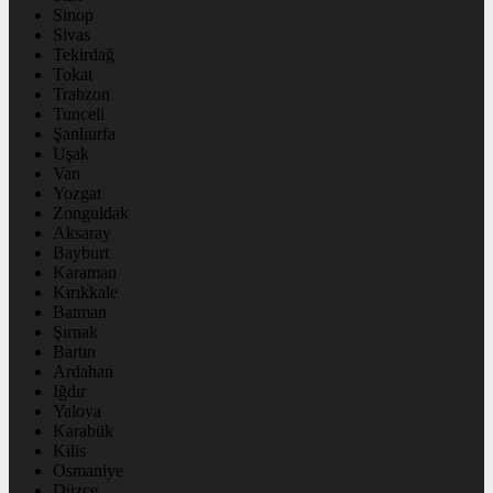
Sinop
Sivas
Tekirdağ
Tokat
Trabzon
Tunceli
Şanlıurfa
Uşak
Van
Yozgat
Zonguldak
Aksaray
Bayburt
Karaman
Kırıkkale
Batman
Şırnak
Bartın
Ardahan
Iğdır
Yalova
Karabük
Kilis
Osmaniye
Düzce