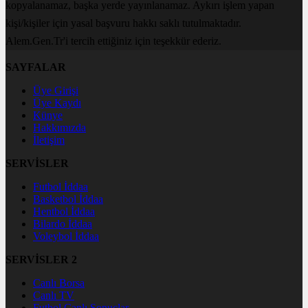
kopyalanamaz, başka yerde yayınlanamaz. Aykırı işlem yapan
kişi/kişiler için yasal başvuru hakkı saklı tutulmaktadır.
Alem.Gen.Tr'i tercih ettiğiniz için teşekkür ederiz.
SAYFALAR
Üye Girişi
Üye Kaydı
Künye
Hakkımızda
İletişim
SERVİSLER
Futbol İddaa
Basketbol İddaa
Hentbol İddaa
Bilardo İddaa
Voleybol İddaa
SERVİSLER 2
Canlı Borsa
Canlı TV
Futbol Canlı Sonuçlar