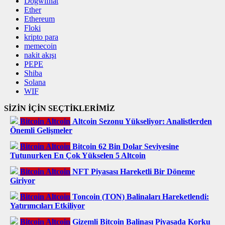
Dogwifhat
Ether
Ethereum
Floki
kripto para
memecoin
nakit akışı
PEPE
Shiba
Solana
WIF
SİZİN İÇİN SEÇTİKLERİMİZ
Bitcoin Altcoin
Altcoin Sezonu Yükseliyor: Analistlerden
Önemli Gelişmeler
Bitcoin Altcoin
Bitcoin 62 Bin Dolar Seviyesine
Tutunurken En Çok Yükselen 5 Altcoin
Bitcoin Altcoin
NFT Piyasası Hareketli Bir Döneme
Giriyor
Bitcoin Altcoin
Toncoin (TON) Balinaları Hareketlendi:
Yatırımcıları Etkiliyor
Bitcoin Altcoin
Gizemli Bitcoin Balinası Piyasada Korku