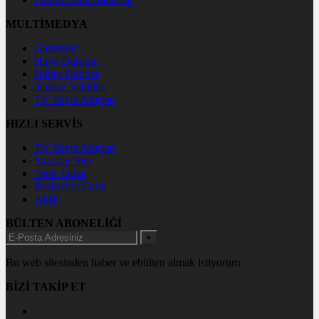
MULTİMEDYA
Gazeteler
Hava Durumu
Haber Gönder
Namaz Vakitleri
TV Yayın Akışları
HIZLI SERVİS
TV Yayın Akışları
Yazarlar Site
Tenis İddaa
Basketbol Canlı
AMP
BÜLTEN ABONELİĞİ
+
Bu web sitesinden haber ve ebülten almak istiyorum
BİZİ TAKİP ET