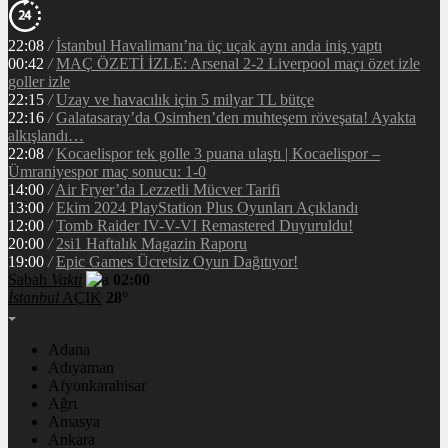
22:08
/
İstanbul Havalimanı’na üç uçak aynı anda iniş yaptı
00:42
/
MAÇ ÖZETİ İZLE: Arsenal 2-2 Liverpool maçı özet izle
goller izle
22:15
/
Uzay ve havacılık için 5 milyar TL bütçe
22:16
/
Galatasaray’da Osimhen’den muhteşem röveşata! Ayakta
alkışlandı…
22:08
/
Kocaelispor tek golle 3 puana ulaştı | Kocaelispor –
Ümraniyespor maç sonucu: 1-0
14:00
/
Air Fryer’da Lezzetli Mücver Tarifi
13:00
/
Ekim 2024 PlayStation Plus Oyunları Açıklandı
12:00
/
Tomb Raider IV-V-VI Remastered Duyuruldu!
20:00
/
2si1 Haftalık Magazin Raporu
19:00
/
Epic Games Ücretsiz Oyun Dağıtıyor!
Sabah
Vakti
02:00
İstanbul
AÇIK
28°
Adana
Adıyaman
Afyonkarahisar
Ağrı
Amasya
Ankara