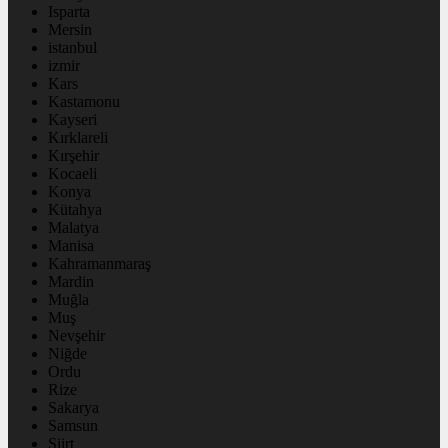
Isparta
Mersin
istanbul
izmir
Kars
Kastamonu
Kayseri
Kırklareli
Kırşehir
Kocaeli
Konya
Kütahya
Malatya
Manisa
Kahramanmaraş
Mardin
Muğla
Muş
Nevşehir
Niğde
Ordu
Rize
Sakarya
Samsun
Siirt