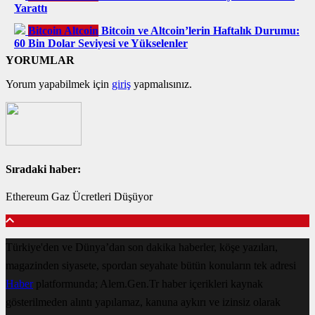
Yarattı
Bitcoin Altcoin
Bitcoin ve Altcoin’lerin Haftalık Durumu:
60 Bin Dolar Seviyesi ve Yükselenler
YORUMLAR
Yorum yapabilmek için
giriş
yapmalısınız.
Sıradaki haber:
Ethereum Gaz Ücretleri Düşüyor
Türkiye'den ve Dünya’dan son dakika haberler, köşe yazıları,
magazinden siyasete, spordan seyahate bütün konuların tek adresi
Haber
platformunda; Alem.Gen.Tr haber içerikleri kaynak
gösterilmeden alıntı yapılamaz, kanuna aykırı ve izinsiz olarak