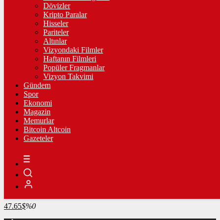
4.259,75
%0,47
Dövizler
Kripto Paralar
BİST100
Hisseler
Pariteler
13.798,82
%0,70
Altınlar
Vizyondaki Filmler
BİTCOİN
Haftanın Filmleri
Popüler Fragmanlar
3066160
฿
%-0.3
Vizyon Takvimi
Gündem
LİTECOİN
Spor
Ekonomi
2169.29
Ł
%0.7
Magazin
Memurlar
ETHEREUM
Bitcoin Altcoin
Gazeteler
90587
Ξ
%-0.2
RİPPLE
49.04
%-2.2
TETHER
47.65
$
%0