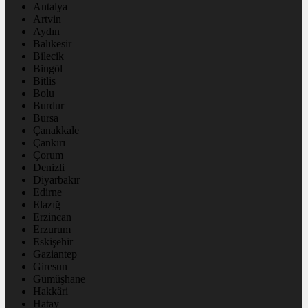
Antalya
Artvin
Aydın
Balıkesir
Bilecik
Bingöl
Bitlis
Bolu
Burdur
Bursa
Çanakkale
Çankırı
Çorum
Denizli
Diyarbakır
Edirne
Elazığ
Erzincan
Erzurum
Eskişehir
Gaziantep
Giresun
Gümüşhane
Hakkâri
Hatay