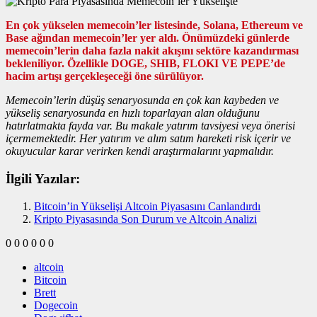
En çok yükselen memecoin’ler listesinde, Solana, Ethereum ve
Base ağından memecoin’ler yer aldı. Önümüzdeki günlerde
memecoin’lerin daha fazla nakit akışını sektöre kazandırması
bekleniliyor. Özellikle DOGE, SHIB, FLOKI VE PEPE’de
hacim artışı gerçekleşeceği öne sürülüyor.
Memecoin’lerin düşüş senaryosunda en çok kan kaybeden ve
yükseliş senaryosunda en hızlı toparlayan alan olduğunu
hatırlatmakta fayda var. Bu makale yatırım tavsiyesi veya önerisi
içermemektedir. Her yatırım ve alım satım hareketi risk içerir ve
okuyucular karar verirken kendi araştırmalarını yapmalıdır.
İlgili Yazılar:
Bitcoin’in Yükselişi Altcoin Piyasasını Canlandırdı
Kripto Piyasasında Son Durum ve Altcoin Analizi
0
0
0
0
0
0
altcoin
Bitcoin
Brett
Dogecoin