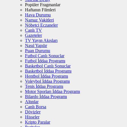
Popüler Fragmanlar
Haftanın Filmleri
Hava Durumu
Namaz Vakitleri
Nöbetçi Eczaneler
Canlı TV
Gazeteler
TV Yayın Akışları
Nasıl Yapılır
Puan Durumu
Futbol Canlı Sonuçlar
Futbol İddaa Programı
Basketbol Canlı Sonuçlar
Basketbol İddaa Programı
Hentbol İddaa Programı
Voleybol İddaa Programı
Tenis İddaa Programı
Motor Sporları İddaa Programı
Bilardo İddaa Programı
Altınlar
Canlı Borsa
Dövizler
Hisseler
Kripto Paralar