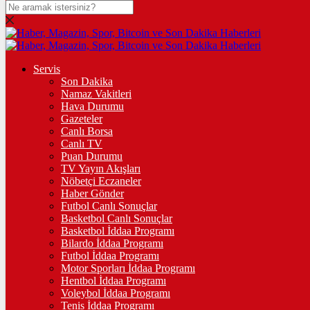
DOLAR
47,7133
$
% 0.16
EURO
Servis
Son Dakika
55,0224
€
% -0.02
Namaz Vakitleri
STERLİN
Hava Durumu
Gazeteler
64,2470
£
% 0.07
Canlı Borsa
Canlı TV
GRAM ALTIN
Puan Durumu
TV Yayın Akışları
6.523,32
%0,47
Nöbetçi Eczaneler
Haber Gönder
ÇEYREK ALTIN
Futbol Canlı Sonuçlar
Basketbol Canlı Sonuçlar
10.689,00
%0,53
Basketbol İddaa Programı
Bilardo İddaa Programı
TAM ALTIN
Futbol İddaa Programı
Motor Sporları İddaa Programı
42.572,00
%0,52
Hentbol İddaa Programı
Voleybol İddaa Programı
ONS
Tenis İddaa Programı