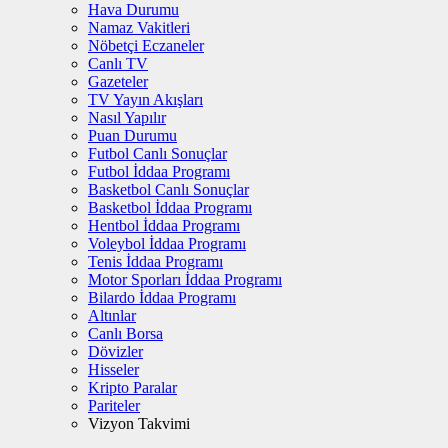
Hava Durumu
Namaz Vakitleri
Nöbetçi Eczaneler
Canlı TV
Gazeteler
TV Yayın Akışları
Nasıl Yapılır
Puan Durumu
Futbol Canlı Sonuçlar
Futbol İddaa Programı
Basketbol Canlı Sonuçlar
Basketbol İddaa Programı
Hentbol İddaa Programı
Voleybol İddaa Programı
Tenis İddaa Programı
Motor Sporları İddaa Programı
Bilardo İddaa Programı
Altınlar
Canlı Borsa
Dövizler
Hisseler
Kripto Paralar
Pariteler
Vizyon Takvimi