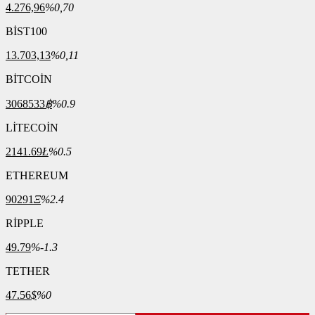
4.276,96
%0,70
BİST100
13.703,13
%0,11
BİTCOİN
3068533
฿
%0.9
LİTECOİN
2141.69
Ł
%0.5
ETHEREUM
90291
Ξ
%2.4
RİPPLE
49.79
%-1.3
TETHER
47.56
$
%0