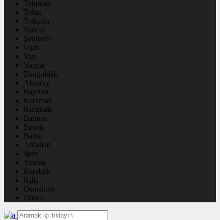
Tekirdağ
Tokat
Trabzon
Tunceli
Şanlıurfa
Uşak
Van
Yozgat
Zonguldak
Aksaray
Bayburt
Karaman
Kırıkkale
Batman
Şırnak
Bartın
Ardahan
Iğdır
Yalova
Karabük
Kilis
Osmaniye
Düzce