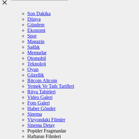
Son Dakika
Dünya
Gündem
Ekonomi
Spor
Magazin
Sağlık
Memurlar
Otomobil
Teknoloji
Oyun
Güzellik
Bitcoin Altcoin
Yemek Ve Tatlı Tarifleri
Rüya Tabirleri
Video Galeri
Foto Galeri
Haber Gönder
Sinema
Vizyondaki Filmler
Sinema Detay
Popüler Fragmanlar
Haftanın Filmleri