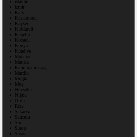
istanbul
izmir
Kars
Kastamonu
Kayseri
Kırklareli
Kırşehir
Kocaeli
Konya
Kütahya
Malatya
Manisa
Kahramanmaraş
Mardin
Muğla
Muş
Nevşehir
Niğde
Ordu
Rize
Sakarya
Samsun
Siirt
Sinop
Sivas