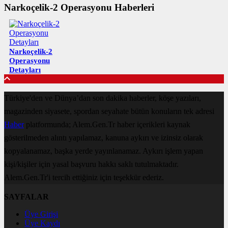
Narkoçelik-2 Operasyonu Haberleri
Narkoçelik-2
Operasyonu
Detayları
Türkiye'den ve Dünya’dan son dakika haberler, köşe yazıları,
magazinden siyasete, spordan seyahate bütün konuların tek adresi
Haber
platformunda; Alem.Gen.Tr haber içerikleri kaynak
gösterilmeden alıntı yapılamaz, kanuna aykırı ve izinsiz olarak
kopyalanamaz, başka yerde yayınlanamaz. Aykırı işlem yapan
kişi/kişiler için yasal başvuru hakkı saklı tutulmaktadır.
Alem.Gen.Tr'i tercih ettiğiniz için teşekkür ederiz.
SAYFALAR
Üye Girişi
Üye Kaydı