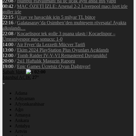
22:08
/
İstanbul Havalimanı’na üç uçak aynı anda iniş yaptı
00:42
/
MAÇ ÖZETİ İZLE: Arsenal 2-2 Liverpool maçı özet izle
goller izle
22:15
/
Uzay ve havacılık için 5 milyar TL bütçe
22:16
/
Galatasaray’da Osimhen’den muhteşem röveşata! Ayakta
alkışlandı…
22:08
/
Kocaelispor tek golle 3 puana ulaştı | Kocaelispor –
Ümraniyespor maç sonucu: 1-0
14:00
/
Air Fryer’da Lezzetli Mücver Tarifi
13:00
/
Ekim 2024 PlayStation Plus Oyunları Açıklandı
12:00
/
Tomb Raider IV-V-VI Remastered Duyuruldu!
20:00
/
2si1 Haftalık Magazin Raporu
19:00
/
Epic Games Ücretsiz Oyun Dağıtıyor!
Sabah
Vakti
02:00
İstanbul
AÇIK
27°
Adana
Adıyaman
Afyonkarahisar
Ağrı
Amasya
Ankara
Antalya
Artvin