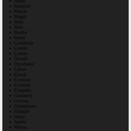
Aydın
Balıkesir
Bilecik
Bingöl
Bitlis
Bolu
Burdur
Bursa
Çanakkale
Çankırı
Çorum
Denizli
Diyarbakır
Edirne
Elazığ
Erzincan
Erzurum
Eskişehir
Gaziantep
Giresun
Gümüşhane
Hakkâri
Hatay
Isparta
Mersin