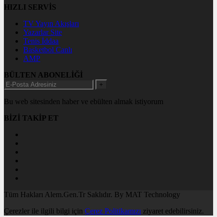
HIZLI SERVİS
TV Yayın Akışları
Yazarlar Site
Tenis İddaa
Basketbol Canlı
AMP
BÜLTEN ABONELİĞİ
+
Bu web sitesinden haber ve ebülten almak istiyorum
BİZİ TAKİP ET
Tüm Hakları Alem.Gen.Tr Saklıdır. By MAT Technology
Çerezler ile ilgili bilgi için
Çerez Politikamızı
ziyaret edebilirsiniz.