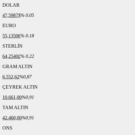
DOLAR
47,5987
$
% 0.05
EURO
55,1350
€
% 0.18
STERLİN
64,2540
£
% 0.22
GRAM ALTIN
6.552,62
%0,87
ÇEYREK ALTIN
10.661,00
%0,91
TAM ALTIN
42.460,00
%0,91
ONS