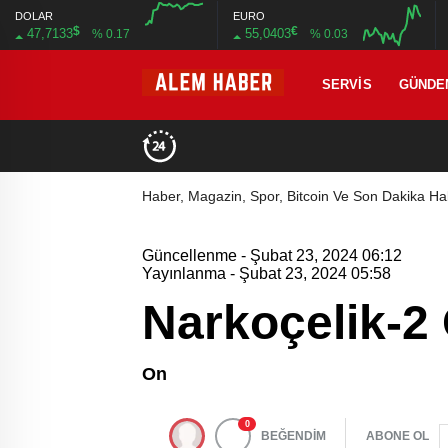
DOLAR
EURO
$
€
47,7133
55,0403
% 0.17
% 0.03
SERVIS
GÜNDE
Haber, Magazin, Spor, Bitcoin Ve Son Dakika Hab
Güncellenme - Şubat 23, 2024 06:12
Yayınlanma - Şubat 23, 2024 05:58
Narkoçelik-2
On
0
BEĞENDİM
ABONE OL