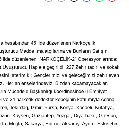
dya hesabından 46 ilde düzenlenen Narkoçelik
yuşturucu Madde İmalatçılarına ve Bunların Satışını
 46 ilde düzenlenen “NARKOÇELİK-2” Operasyonlarında;
Uyuşturucu Hap ele geçirildi. 227 Zehir taciri ve sokak
esini İsterim ki; Gençlerimizi ve geleceğimizi zehirleyen
ız. Her an enselerindeyiz. Bizden kaçamayacaklar.
rla Mücadele Başkanlığı koordinesinde İl Emniyet
l ve 24 narkotik dedektör köpeğinin katılımıyla Adana,
reli, Tekirdağ, İzmir, Bursa, Konya, Kocaeli, Kütahya,
on, Kayseri, Gaziantep, Yozgat, Diyarbakır, Giresun,
ıurfa, Muğla, Sakarya, Edirne, Aksaray, Aydın, Eskişehir,