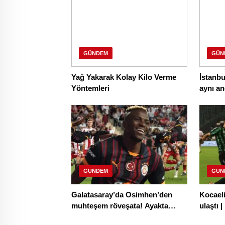
GÜNDEM
GÜN
Yağ Yakarak Kolay Kilo Verme
İstanbu
Yöntemleri
aynı an
GÜNDEM
GÜN
Galatasaray’da Osimhen’den
Kocaeli
muhteşem röveşata! Ayakta
ulaştı 
alkışlandı…
Ümrani