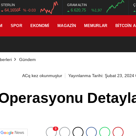
STERLİN
GRAM ALTIN
Ç
£
64,1656
6.620,75
% -0.03
%1,97
M
SPOR
EKONOMI
MAGAZIN
MEMURLAR
BITCOIN 
erleri
Gündem
ACq kez okunmuştur
Yayınlanma Tarihi: Şubat 23, 2024
 Operasyonu Detayla
0
News