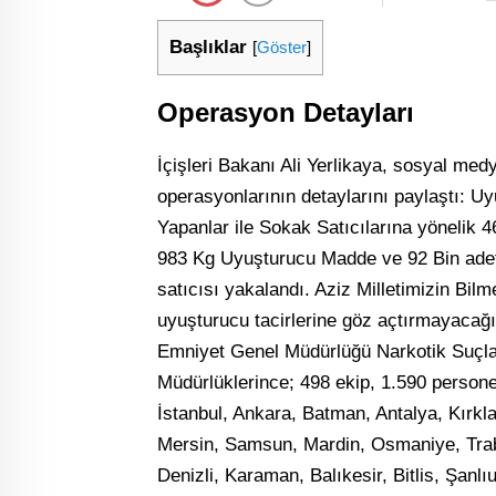
Başlıklar
[
Göster
]
Operasyon Detayları
İçişleri Bakanı Ali Yerlikaya, sosyal me
operasyonlarının detaylarını paylaştı: U
Yapanlar ile Sokak Satıcılarına yönelik
983 Kg Uyuşturucu Madde ve 92 Bin adet 
satıcısı yakalandı. Aziz Milletimizin Bilm
uyuşturucu tacirlerine göz açtırmayacağ
Emniyet Genel Müdürlüğü Narkotik Suçla
Müdürlüklerince; 498 ekip, 1.590 persone
İstanbul, Ankara, Batman, Antalya, Kırkla
Mersin, Samsun, Mardin, Osmaniye, Trabz
Denizli, Karaman, Balıkesir, Bitlis, Şanl