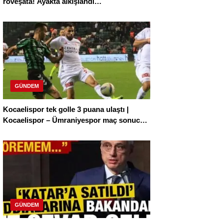
röveşata! Ayakta alkışlandı…
GÜNDEM
Kocaelispor tek golle 3 puana ulaştı |
Kocaelispor – Ümraniyespor maç sonucu:
1-0
GÜNDEM