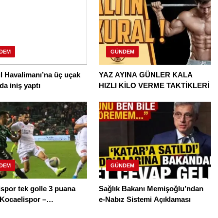
DEM
GÜNDEM
l Havalimanı’na üç uçak
YAZ AYINA GÜNLER KALA
da iniş yaptı
HIZLI KİLO VERME TAKTİKLERİ
DEM
GÜNDEM
spor tek golle 3 puana
Sağlık Bakanı Memişoğlu’ndan
| Kocaelispor –
e-Nabız Sistemi Açıklaması
yespor maç sonucu: 1-0