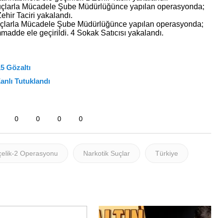
Suçlarla Mücadele Şube Müdürlüğünce yapılan operasyonda;
Zehir Taciri yakalandı.
uçlarla Mücadele Şube Müdürlüğünce yapılan operasyonda;
adde ele geçirildi. 4 Sokak Satıcısı yakalandı.
5 Gözaltı
nlı Tutuklandı
0
0
0
0
elik-2 Operasyonu
Narkotik Suçlar
Türkiye