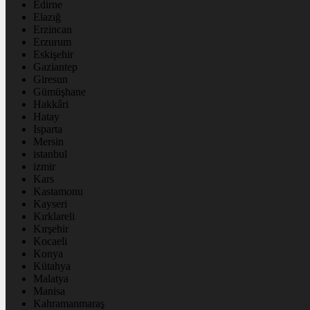
Edirne
Elazığ
Erzincan
Erzurum
Eskişehir
Gaziantep
Giresun
Gümüşhane
Hakkâri
Hatay
Isparta
Mersin
istanbul
izmir
Kars
Kastamonu
Kayseri
Kırklareli
Kırşehir
Kocaeli
Konya
Kütahya
Malatya
Manisa
Kahramanmaraş