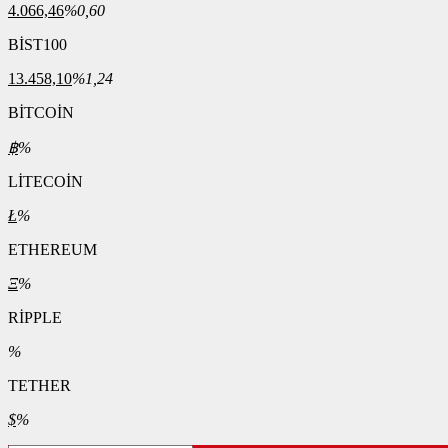
4.066,46
%0,60
BİST100
13.458,10
%1,24
BİTCOİN
฿
%
LİTECOİN
Ł
%
ETHEREUM
Ξ
%
RİPPLE
%
TETHER
$
%