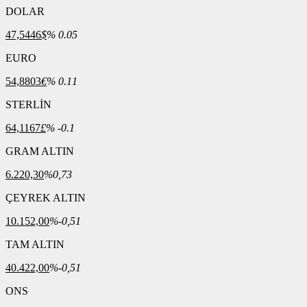
DOLAR
47,5446
$
% 0.05
EURO
54,8803
€
% 0.11
STERLİN
64,1167
£
% -0.1
GRAM ALTIN
6.220,30
%0,73
ÇEYREK ALTIN
10.152,00
%-0,51
TAM ALTIN
40.422,00
%-0,51
ONS