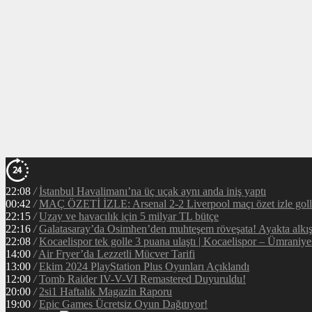
22:08
/
İstanbul Havalimanı’na üç uçak aynı anda iniş yaptı
00:42
/
MAÇ ÖZETİ İZLE: Arsenal 2-2 Liverpool maçı özet izle golle
22:15
/
Uzay ve havacılık için 5 milyar TL bütçe
22:16
/
Galatasaray’da Osimhen’den muhteşem röveşata! Ayakta alkı
22:08
/
Kocaelispor tek golle 3 puana ulaştı | Kocaelispor – Ümraniy
14:00
/
Air Fryer’da Lezzetli Mücver Tarifi
13:00
/
Ekim 2024 PlayStation Plus Oyunları Açıklandı
12:00
/
Tomb Raider IV-V-VI Remastered Duyuruldu!
20:00
/
2si1 Haftalık Magazin Raporu
19:00
/
Epic Games Ücretsiz Oyun Dağıtıyor!