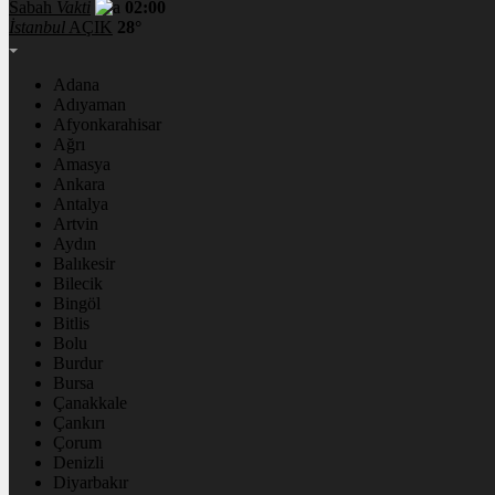
Sabah
Vakti
02:00
İstanbul
AÇIK
28°
Adana
Adıyaman
Afyonkarahisar
Ağrı
Amasya
Ankara
Antalya
Artvin
Aydın
Balıkesir
Bilecik
Bingöl
Bitlis
Bolu
Burdur
Bursa
Çanakkale
Çankırı
Çorum
Denizli
Diyarbakır