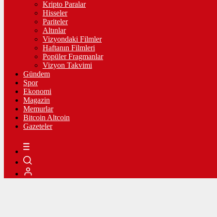
Kripto Paralar
Hisseler
Pariteler
Altınlar
Vizyondaki Filmler
Haftanın Filmleri
Popüler Fragmanlar
Vizyon Takvimi
Gündem
Spor
Ekonomi
Magazin
Memurlar
Bitcoin Altcoin
Gazeteler