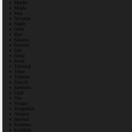
Mardin
Muğla
Muş
Nevşehir
Niğde
Ordu
Rize
Sakarya
Samsun
Siirt
Sinop
Sivas
Tekirdağ
Tokat
Trabzon
Tunceli
Şanlıurfa
Uşak
Van
Yozgat
Zonguldak
Aksaray
Bayburt
Karaman
Kırıkkale