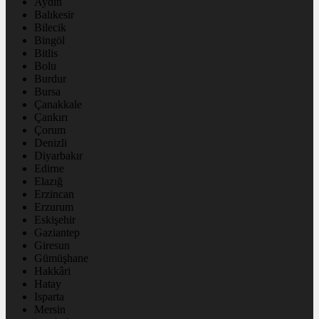
Aydın
Balıkesir
Bilecik
Bingöl
Bitlis
Bolu
Burdur
Bursa
Çanakkale
Çankırı
Çorum
Denizli
Diyarbakır
Edirne
Elazığ
Erzincan
Erzurum
Eskişehir
Gaziantep
Giresun
Gümüşhane
Hakkâri
Hatay
Isparta
Mersin