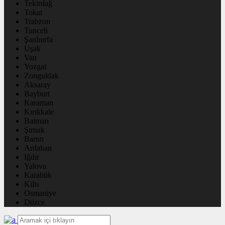
Tekirdağ
Tokat
Trabzon
Tunceli
Şanlıurfa
Uşak
Van
Yozgat
Zonguldak
Aksaray
Bayburt
Karaman
Kırıkkale
Batman
Şırnak
Bartın
Ardahan
Iğdır
Yalova
Karabük
Kilis
Osmaniye
Düzce