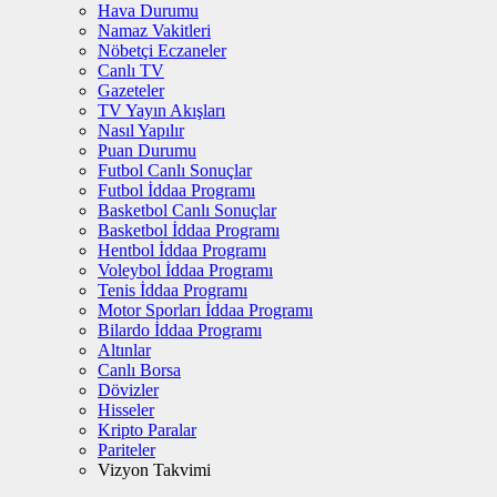
Hava Durumu
Namaz Vakitleri
Nöbetçi Eczaneler
Canlı TV
Gazeteler
TV Yayın Akışları
Nasıl Yapılır
Puan Durumu
Futbol Canlı Sonuçlar
Futbol İddaa Programı
Basketbol Canlı Sonuçlar
Basketbol İddaa Programı
Hentbol İddaa Programı
Voleybol İddaa Programı
Tenis İddaa Programı
Motor Sporları İddaa Programı
Bilardo İddaa Programı
Altınlar
Canlı Borsa
Dövizler
Hisseler
Kripto Paralar
Pariteler
Vizyon Takvimi