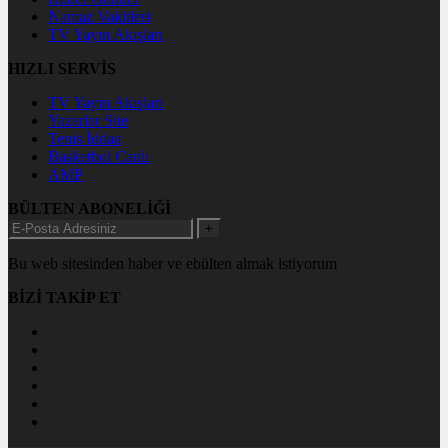
Namaz Vakitleri
TV Yayın Akışları
HIZLI SERVİS
TV Yayın Akışları
Yazarlar Site
Tenis İddaa
Basketbol Canlı
AMP
BÜLTEN ABONELİĞİ
+
Bu web sitesinden haber ve ebülten almak istiyorum
BİZİ TAKİP ET