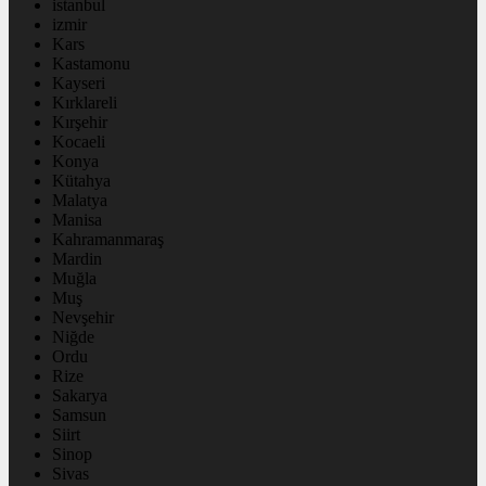
istanbul
izmir
Kars
Kastamonu
Kayseri
Kırklareli
Kırşehir
Kocaeli
Konya
Kütahya
Malatya
Manisa
Kahramanmaraş
Mardin
Muğla
Muş
Nevşehir
Niğde
Ordu
Rize
Sakarya
Samsun
Siirt
Sinop
Sivas