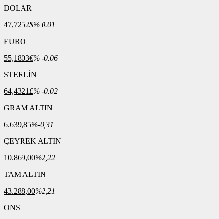
DOLAR
47,7252
$
% 0.01
EURO
55,1803
€
% -0.06
STERLİN
64,4321
£
% -0.02
GRAM ALTIN
6.639,85
%-0,31
ÇEYREK ALTIN
10.869,00
%2,22
TAM ALTIN
43.288,00
%2,21
ONS