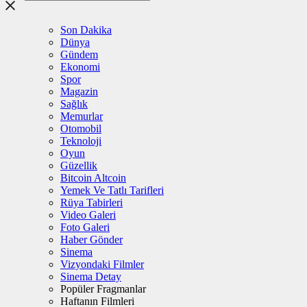
Son Dakika
Dünya
Gündem
Ekonomi
Spor
Magazin
Sağlık
Memurlar
Otomobil
Teknoloji
Oyun
Güzellik
Bitcoin Altcoin
Yemek Ve Tatlı Tarifleri
Rüya Tabirleri
Video Galeri
Foto Galeri
Haber Gönder
Sinema
Vizyondaki Filmler
Sinema Detay
Popüler Fragmanlar
Haftanın Filmleri