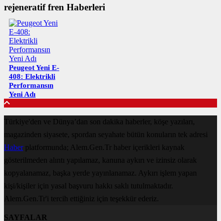
rejeneratif fren Haberleri
Peugeot Yeni E-
408: Elektrikli
Performansın
Yeni Adı
Türkiye'den ve Dünya’dan son dakika haberler, köşe yazıları,
magazinden siyasete, spordan seyahate bütün konuların tek adresi
Haber
platformunda; Alem.Gen.Tr haber içerikleri kaynak
gösterilmeden alıntı yapılamaz, kanuna aykırı ve izinsiz olarak
kopyalanamaz, başka yerde yayınlanamaz. Aykırı işlem yapan
kişi/kişiler için yasal başvuru hakkı saklı tutulmaktadır.
Alem.Gen.Tr'i tercih ettiğiniz için teşekkür ederiz.
SAYFALAR