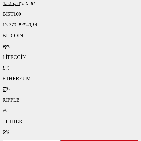
4.325,33
%-0,38
BİST100
13.779,39
%-0,14
BİTCOİN
฿
%
LİTECOİN
Ł
%
ETHEREUM
Ξ
%
RİPPLE
%
TETHER
$
%