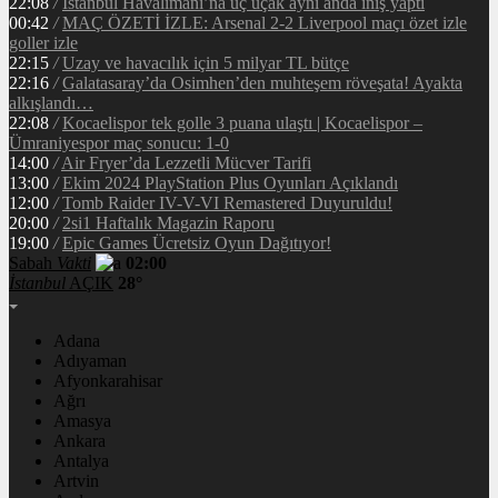
22:08
/
İstanbul Havalimanı’na üç uçak aynı anda iniş yaptı
00:42
/
MAÇ ÖZETİ İZLE: Arsenal 2-2 Liverpool maçı özet izle
goller izle
22:15
/
Uzay ve havacılık için 5 milyar TL bütçe
22:16
/
Galatasaray’da Osimhen’den muhteşem röveşata! Ayakta
alkışlandı…
22:08
/
Kocaelispor tek golle 3 puana ulaştı | Kocaelispor –
Ümraniyespor maç sonucu: 1-0
14:00
/
Air Fryer’da Lezzetli Mücver Tarifi
13:00
/
Ekim 2024 PlayStation Plus Oyunları Açıklandı
12:00
/
Tomb Raider IV-V-VI Remastered Duyuruldu!
20:00
/
2si1 Haftalık Magazin Raporu
19:00
/
Epic Games Ücretsiz Oyun Dağıtıyor!
Sabah
Vakti
02:00
İstanbul
AÇIK
28°
Adana
Adıyaman
Afyonkarahisar
Ağrı
Amasya
Ankara
Antalya
Artvin